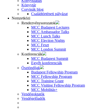
Könyvkiadás
Könyvtár
Corvinák blog
Családtörténeti pályázat
Nemzetközi
Rendezvénysorozatok
MCC Budapest Lectures
MCC Ambassador Talks
MCC Lunch Talks
MCC Election Nights
MCC Feszt
MCC London Summit
Konferenciák
MCC Budapest Summit
Egyéb konferenciák
Ösztöndíjak
Budapest Fellowship Program
MCC Fellowship Program
MCC Training Grant
MCC Visiting Fellowship Program
MCC Mobilitás+
Vendégoktatók
Vendégelőadók