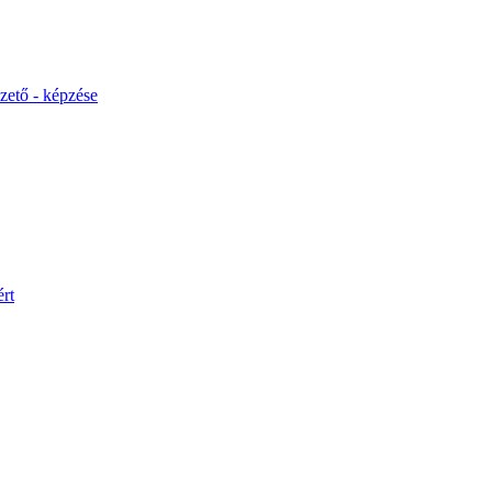
ető - képzése
rt