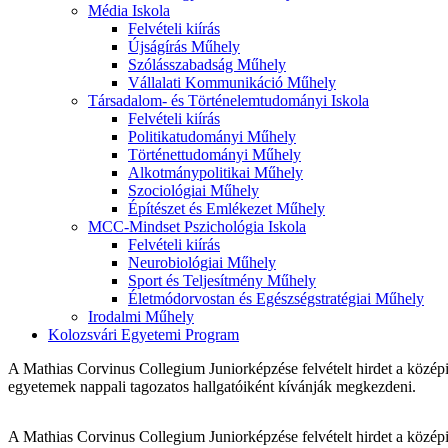
Média Iskola
Felvételi kiírás
Újságírás Műhely
Szólásszabadság Műhely
Vállalati Kommunikáció Műhely
Társadalom- és Történelemtudományi Iskola
Felvételi kiírás
Politikatudományi Műhely
Történettudományi Műhely
Alkotmánypolitikai Műhely
Szociológiai Műhely
Építészet és Emlékezet Műhely
MCC-Mindset Pszichológia Iskola
Felvételi kiírás
Neurobiológiai Műhely
Sport és Teljesítmény Műhely
Életmódorvostan és Egészségstratégiai Műhely
Irodalmi Műhely
Kolozsvári Egyetemi Program
A Mathias Corvinus Collegium Juniorképzése felvételt hirdet a középis
egyetemek nappali tagozatos hallgatóiként kívánják megkezdeni.
A Mathias Corvinus Collegium Juniorképzése felvételt hirdet a középis