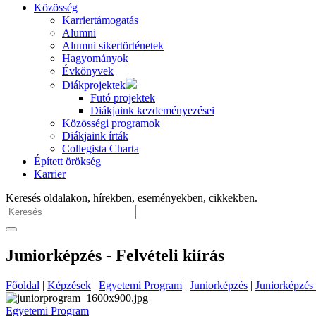
Közösség
Karriertámogatás
Alumni
Alumni sikertörténetek
Hagyományok
Évkönyvek
Diákprojektek
Futó projektek
Diákjaink kezdeményezései
Közösségi programok
Diákjaink írták
Collegista Charta
Épített örökség
Karrier
Keresés oldalakon, hírekben, eseményekben, cikkekben.
Juniorképzés - Felvételi kiírás
Főoldal
|
Képzések
|
Egyetemi Program
|
Juniorképzés
|
Juniorképzés -
Egyetemi Program