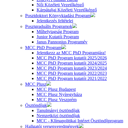
Női Közéleti Vezetőképző
Kárpátaljai Közéleti Vezetőképző
Posztdoktori Könyvkiadási Program
Jelentkezés feltételei
Posztgraduális Programok
Műhelytagság Program
Junior Kutatói Program
Janus Pannonius Programév
MCC PhD Program
Jelentkezz az MCC PhD Programjára!
MCC PhD Program kutatói 2025/2026
MCC PhD Program kutatói 2024/2025
MCC PhD Program kutatói 2023/2024
MCC PhD Program kutatói 2022/2023
MCC PhD Program kutatói 2021/2022
MCC Plusz
MCC Plusz Budapest
MCC Plusz Nyíregyháza
MCC Plusz Veszprém
Ösztöndíjak
Tanulmányi ösztöndíjak
Nemzetközi ösztöndíjak
MCC - Klímapolitikai Intézet Ösztöndíjprogram
Hallgatói versenyeredmények