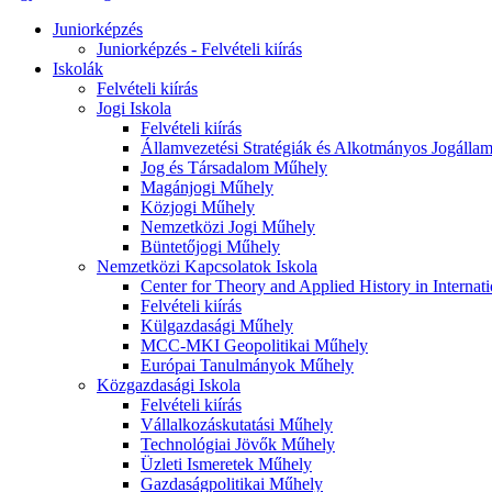
Juniorképzés
Juniorképzés - Felvételi kiírás
Iskolák
Felvételi kiírás
Jogi Iskola
Felvételi kiírás
Államvezetési Stratégiák és Alkotmányos Jogálla
Jog és Társadalom Műhely
Magánjogi Műhely
Közjogi Műhely
Nemzetközi Jogi Műhely
Büntetőjogi Műhely
Nemzetközi Kapcsolatok Iskola
Center for Theory and Applied History in Internat
Felvételi kiírás
Külgazdasági Műhely
MCC-MKI Geopolitikai Műhely
Európai Tanulmányok Műhely
Közgazdasági Iskola
Felvételi kiírás
Vállalkozáskutatási Műhely
Technológiai Jövők Műhely
Üzleti Ismeretek Műhely
Gazdaságpolitikai Műhely