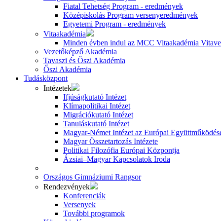
Fiatal Tehetség Program - eredmények
Középiskolás Program versenyeredmények
Egyetemi Program - eredmények
Vitaakadémia
Minden évben indul az MCC Vitaakadémia Vitavez
Vezetőképző Akadémia
Tavaszi és Őszi Akadémia
Őszi Akadémia
Tudásközpont
Intézetek
Ifjúságkutató Intézet
Klímapolitikai Intézet
Migrációkutató Intézet
Tanuláskutató Intézet
Magyar-Német Intézet az Európai Együttműködésé
Magyar Összetartozás Intézete
Politikai Filozófia Európai Központja
Ázsiai–Magyar Kapcsolatok Iroda
Országos Gimnáziumi Rangsor
Rendezvények
Konferenciák
Versenyek
További programok