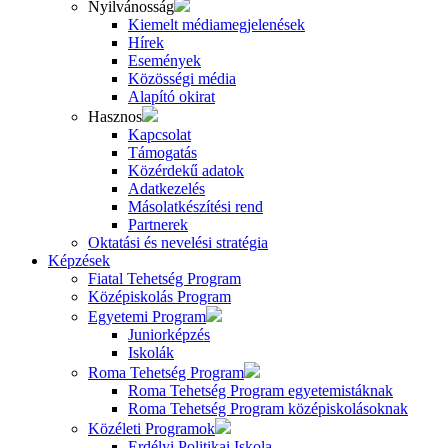
Nyilvánosság
Kiemelt médiamegjelenések
Hírek
Események
Közösségi média
Alapító okirat
Hasznos
Kapcsolat
Támogatás
Közérdekű adatok
Adatkezelés
Másolatkészítési rend
Partnerek
Oktatási és nevelési stratégia
Képzések
Fiatal Tehetség Program
Középiskolás Program
Egyetemi Program
Juniorképzés
Iskolák
Roma Tehetség Program
Roma Tehetség Program egyetemistáknak
Roma Tehetség Program középiskolásoknak
Közéleti Programok
Erdélyi Politikai Iskola