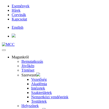
Események
Hírek
Corvinák
Kapcsolat
English
Magunkról
Bemutatkozás
Jövőkép
Történet
Szervezet
Vezetőség
Akadémia
Intézetek
Szakterületek
Nemzetközi vendégeink
Testületek
Helyszínek