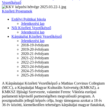
Vezetőképző
Közéleti Programok
Erdélyi Politikai Iskola
Jelentkezési lap
Női Közéleti Vezetőképző
Jelentkezési lap
Kárpátaljai Közéleti Vezetőképző
Jelentkezési lap
2018-19 évfolyam
2019-20 évfolyam
2020-21 évfolyam
2021-22 évfolyam
2022-23 évfolyam
2023-24 évfolyam
2024-25 évfolyam
2025-26 évfolyam
A Kárpátalajai Közéleti Vezetőképző a Mathias Corvinus Collegium
(MCC), a Kárpátaljai Magyar Kulturális Szövetség (KMKSZ), a
KMKSZ Ifjúsági Szervezete, valamint Ferenc Viktória európai
parlamenti képviselő partnerségében megvalósuló program. A
posztgraduális jellegű képzés célja, hogy támogassa azokat a 18 és
36 év közötti, kiemelkedően tehetséges kárpátaljai magyar fiatalokat,