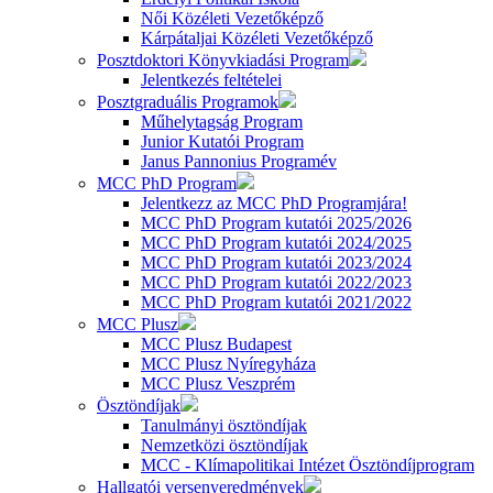
Női Közéleti Vezetőképző
Kárpátaljai Közéleti Vezetőképző
Posztdoktori Könyvkiadási Program
Jelentkezés feltételei
Posztgraduális Programok
Műhelytagság Program
Junior Kutatói Program
Janus Pannonius Programév
MCC PhD Program
Jelentkezz az MCC PhD Programjára!
MCC PhD Program kutatói 2025/2026
MCC PhD Program kutatói 2024/2025
MCC PhD Program kutatói 2023/2024
MCC PhD Program kutatói 2022/2023
MCC PhD Program kutatói 2021/2022
MCC Plusz
MCC Plusz Budapest
MCC Plusz Nyíregyháza
MCC Plusz Veszprém
Ösztöndíjak
Tanulmányi ösztöndíjak
Nemzetközi ösztöndíjak
MCC - Klímapolitikai Intézet Ösztöndíjprogram
Hallgatói versenyeredmények