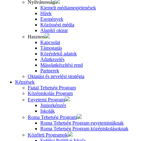
Nyilvánosság
Kiemelt médiamegjelenések
Hírek
Események
Közösségi média
Alapító okirat
Hasznos
Kapcsolat
Támogatás
Közérdekű adatok
Adatkezelés
Másolatkészítési rend
Partnerek
Oktatási és nevelési stratégia
Képzések
Fiatal Tehetség Program
Középiskolás Program
Egyetemi Program
Juniorképzés
Iskolák
Roma Tehetség Program
Roma Tehetség Program egyetemistáknak
Roma Tehetség Program középiskolásoknak
Közéleti Programok
Erdélyi Politikai Iskola