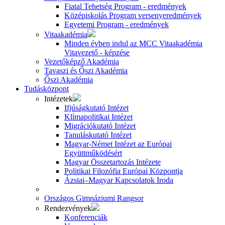
Fiatal Tehetség Program - eredmények
Középiskolás Program versenyeredmények
Egyetemi Program - eredmények
Vitaakadémia
Minden évben indul az MCC Vitaakadémia
Vitavezető - képzése
Vezetőképző Akadémia
Tavaszi és Őszi Akadémia
Őszi Akadémia
Tudásközpont
Intézetek
Ifjúságkutató Intézet
Klímapolitikai Intézet
Migrációkutató Intézet
Tanuláskutató Intézet
Magyar-Német Intézet az Európai
Együttműködésért
Magyar Összetartozás Intézete
Politikai Filozófia Európai Központja
Ázsiai–Magyar Kapcsolatok Iroda
Országos Gimnáziumi Rangsor
Rendezvények
Konferenciák