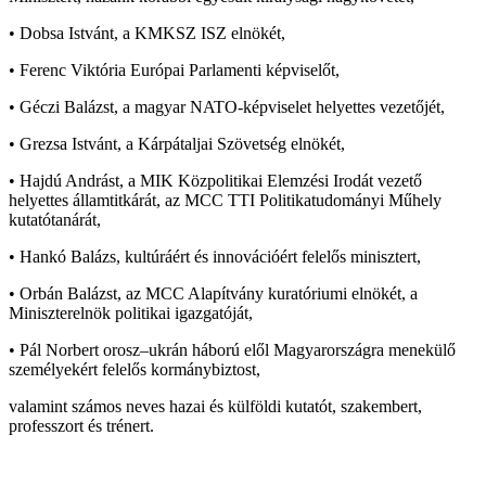
• Dobsa Istvánt, a KMKSZ ISZ elnökét,
• Ferenc Viktória Európai Parlamenti képviselőt,
• Géczi Balázst, a magyar NATO-képviselet helyettes vezetőjét,
• Grezsa Istvánt, a Kárpátaljai Szövetség elnökét,
• Hajdú Andrást, a MIK Közpolitikai Elemzési Irodát vezető
helyettes államtitkárát, az MCC TTI Politikatudományi Műhely
kutatótanárát,
• Hankó Balázs, kultúráért és innovációért felelős minisztert,
• Orbán Balázst, az MCC Alapítvány kuratóriumi elnökét, a
Miniszterelnök politikai igazgatóját,
• Pál Norbert orosz–ukrán háború elől Magyarországra menekülő
személyekért felelős kormánybiztost,
valamint számos neves hazai és külföldi kutatót, szakembert,
professzort és trénert.