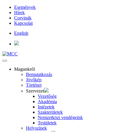
Események
Hírek
Corvinák
Kapcsolat
English
Magunkról
Bemutatkozás
Jövőkép
Történet
Szervezet
Vezetőség
Akadémia
Intézetek
Szakterületek
Nemzetközi vendégeink
Testületek
Helyszínek