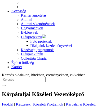
Közösség
Karriertámogatás
Alumni
Alumni sikertörténetek
Hagyományok
Évkönyvek
Diákprojektek
Futó projektek
Diákjaink kezdeményezései
Közösségi programok
Diákjaink írták
Collegista Charta
Épített örökség
Karrier
Keresés oldalakon, hírekben, eseményekben, cikkekben.
Kárpátaljai Közéleti Vezetőképző
Főoldal
|
Képzések
|
Közéleti Programok
|
Kárpátaljai Közéleti