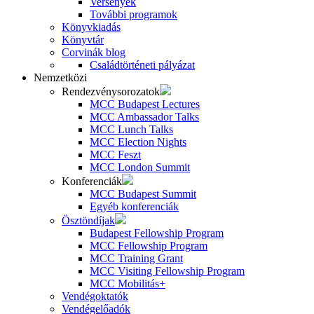
Versenyek
További programok
Könyvkiadás
Könyvtár
Corvinák blog
Családtörténeti pályázat
Nemzetközi
Rendezvénysorozatok
MCC Budapest Lectures
MCC Ambassador Talks
MCC Lunch Talks
MCC Election Nights
MCC Feszt
MCC London Summit
Konferenciák
MCC Budapest Summit
Egyéb konferenciák
Ösztöndíjak
Budapest Fellowship Program
MCC Fellowship Program
MCC Training Grant
MCC Visiting Fellowship Program
MCC Mobilitás+
Vendégoktatók
Vendégelőadók