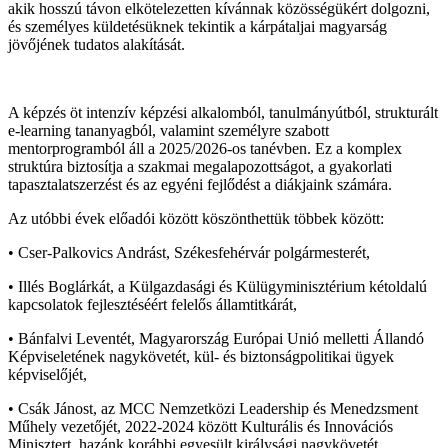
akik hosszú távon elkötelezetten kívánnak közösségükért dolgozni,
és személyes küldetésüknek tekintik a kárpátaljai magyarság
jövőjének tudatos alakítását.
A képzés öt intenzív képzési alkalomból, tanulmányútból, strukturált
e-learning tananyagból, valamint személyre szabott
mentorprogramból áll a 2025/2026-os tanévben. Ez a komplex
struktúra biztosítja a szakmai megalapozottságot, a gyakorlati
tapasztalatszerzést és az egyéni fejlődést a diákjaink számára.
Az utóbbi évek előadói között köszönthettük többek között:
• Cser-Palkovics Andrást, Székesfehérvár polgármesterét,
• Illés Boglárkát, a Külgazdasági és Külügyminisztérium kétoldalú
kapcsolatok fejlesztéséért felelős államtitkárát,
• Bánfalvi Leventét, Magyarország Európai Unió melletti Állandó
Képviseletének nagykövetét, kül- és biztonságpolitikai ügyek
képviselőjét,
• Csák Jánost, az MCC Nemzetközi Leadership és Menedzsment
Műhely vezetőjét, 2022-2024 között Kulturális és Innovációs
Minisztert, hazánk korábbi egyesült királysági nagykövetét,