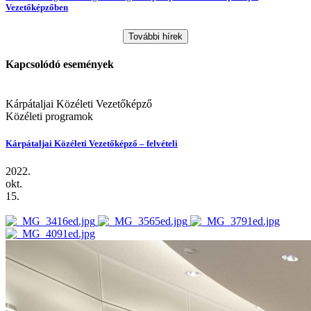
Vezetőképzőben
További hírek
Kapcsolódó események
Kárpátaljai Közéleti Vezetőképző
Közéleti programok
Kárpátaljai Közéleti Vezetőképző – felvételi
2022.
okt.
15.