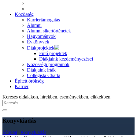
Közösség
Karriertámogatás
Alumni
Alumni sikertörténetek
Hagyományok
Évkönyvek
Diákprojektek
Futó projektek
Diákjaink kezdeményezései
Közösségi programok
Diákjaink írták
Collegista Charta
Épített örökség
Karrier
Keresés oldalakon, hírekben, eseményekben, cikkekben.
Könyvkiadás
Főoldal
|
Könyvkiadás