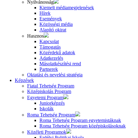
Nyilvánosság
Kiemelt médiamegjelenések
Hírek
Események
Közösségi média
Alapító okirat
Hasznos
Kapcsolat
Támogatás
Közérdekű adatok
Adatkezelés
Másolatkészítési rend
Partnerek
Oktatási és nevelési stratégia
Képzések
Fiatal Tehetség Program
Középiskolás Program
Egyetemi Program
Juniorképzés
Iskolák
Roma Tehetség Program
Roma Tehetség Program egyetemistáknak
Roma Tehetség Program középiskolásoknak
Közéleti Programok
Erdélyi Politikai Iskola