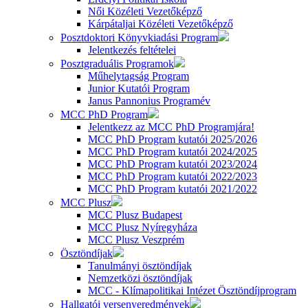
Női Közéleti Vezetőképző
Kárpátaljai Közéleti Vezetőképző
Posztdoktori Könyvkiadási Program
Jelentkezés feltételei
Posztgraduális Programok
Műhelytagság Program
Junior Kutatói Program
Janus Pannonius Programév
MCC PhD Program
Jelentkezz az MCC PhD Programjára!
MCC PhD Program kutatói 2025/2026
MCC PhD Program kutatói 2024/2025
MCC PhD Program kutatói 2023/2024
MCC PhD Program kutatói 2022/2023
MCC PhD Program kutatói 2021/2022
MCC Plusz
MCC Plusz Budapest
MCC Plusz Nyíregyháza
MCC Plusz Veszprém
Ösztöndíjak
Tanulmányi ösztöndíjak
Nemzetközi ösztöndíjak
MCC - Klímapolitikai Intézet Ösztöndíjprogram
Hallgatói versenyeredmények