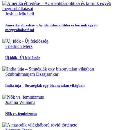
Joshua Mitchell
Amerika ébredése – Az identitáspolitika és korunk egyéb
megpróbáltatásai
Friedrich Merz
Új idők - Új felelősség
Szubrahmanjam Dzsajsankar
India útja – Stratégiák egy bizonytalan világban
Joanna Williams
Nők vs. feminizmus