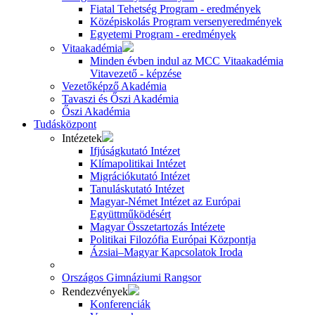
Fiatal Tehetség Program - eredmények
Középiskolás Program versenyeredmények
Egyetemi Program - eredmények
Vitaakadémia
Minden évben indul az MCC Vitaakadémia
Vitavezető - képzése
Vezetőképző Akadémia
Tavaszi és Őszi Akadémia
Őszi Akadémia
Tudásközpont
Intézetek
Ifjúságkutató Intézet
Klímapolitikai Intézet
Migrációkutató Intézet
Tanuláskutató Intézet
Magyar-Német Intézet az Európai
Együttműködésért
Magyar Összetartozás Intézete
Politikai Filozófia Európai Központja
Ázsiai–Magyar Kapcsolatok Iroda
Országos Gimnáziumi Rangsor
Rendezvények
Konferenciák