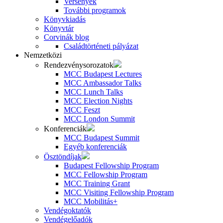
Versenyek
További programok
Könyvkiadás
Könyvtár
Corvinák blog
Családtörténeti pályázat
Nemzetközi
Rendezvénysorozatok
MCC Budapest Lectures
MCC Ambassador Talks
MCC Lunch Talks
MCC Election Nights
MCC Feszt
MCC London Summit
Konferenciák
MCC Budapest Summit
Egyéb konferenciák
Ösztöndíjak
Budapest Fellowship Program
MCC Fellowship Program
MCC Training Grant
MCC Visiting Fellowship Program
MCC Mobilitás+
Vendégoktatók
Vendégelőadók