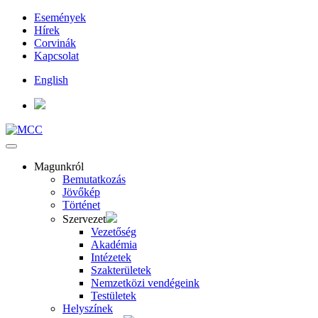
Események
Hírek
Corvinák
Kapcsolat
English
Magunkról
Bemutatkozás
Jövőkép
Történet
Szervezet
Vezetőség
Akadémia
Intézetek
Szakterületek
Nemzetközi vendégeink
Testületek
Helyszínek