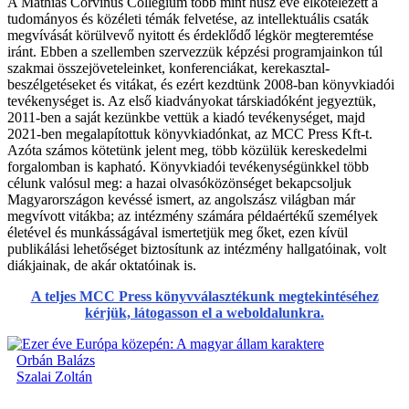
A Mathias Corvinus Collegium több mint húsz éve elkötelezett a
tudományos és közéleti témák felvetése, az intellektuális csaták
megvívását körülvevő nyitott és érdeklődő légkör megteremtése
iránt. Ebben a szellemben szervezzük képzési programjainkon túl
szakmai összejöveteleinket, konferenciákat, kerekasztal-
beszélgetéseket és vitákat, és ezért kezdtünk 2008-ban könyvkiadói
tevékenységet is. Az első kiadványokat társkiadóként jegyeztük,
2011-ben a saját kezünkbe vettük a kiadó tevékenységet, majd
2021-ben megalapítottuk könyvkiadónkat, az MCC Press Kft-t.
Azóta számos kötetünk jelent meg, több közülük kereskedelmi
forgalomban is kapható. Könyvkiadói tevékenységünkkel több
célunk valósul meg: a hazai olvasóközönséget bekapcsoljuk
Magyarországon kevéssé ismert, az angolszász világban már
megvívott vitákba; az intézmény számára példaértékű személyek
életével és munkásságával ismertetjük meg őket, ezen kívül
publikálási lehetőséget biztosítunk az intézmény hallgatóinak, volt
diákjainak, de akár oktatóinak is.
A teljes MCC Press könyvválasztékunk megtekintéséhez
kérjük, látogasson el a weboldalunkra.
Orbán Balázs
Szalai Zoltán