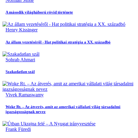
Norman Stone
A második világháború rövid története
Henry Kissinger
Az állam vezetéséről - Hat politikai stratégia a XX. századbó
Sohrab Ahmari
Szakadatlan szál
Vivek Ramaswamy
Woke Rt. – Az átverés, amit az amerikai vállalati világ társadalmi
igazságosságnak nevez
Frank Füredi