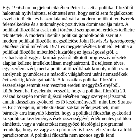
Egy 1956-ban megjelent cikkében Peter Laslett a politikai filozófiát
halottnak nyilvánította, tekintettel arra, hogy senki sem foglalkozott
ezzel a területtel és haszontalanná vált a modern politikai rendszerek
felemelkedése és a tudományok pozitivista dominanciája miatt. A
politikai filozófiára csak mint történeti szempontból érdekes területre
tekintettek. A modern liberális politikai gondolkodók szerint a
modern politikai filozófia megszületése John Rawls
Az igazságosság
elmélete
című művének 1971-es megjelenéséhez köthető. Mintha a
politikai filozófia mibenlétét kizárólag az igazságosságról, a
szabadságról vagy a kormányzásról alkotott progresszív nézetek
alapján kellene intellektuálisan meghatározni. Ez teljesen téves,
egyszerűen azért, mert a politikai filozófiának komoly múltja van.
amelynek gyümölcseit a második világháború utáni nemzedékek
évtizedekig kóstolgathatták. A klasszikus politikai filozófia
ésszerűsége semmit sem veszített eredeti meggyőző erejéből,
különösen, ha figyelembe vesszük, hogy a politikai filozófia 20.
század közepén történt újjászületésében nagy szerepet játszottak
annak klasszikus gyökerei, és fő kezdeményezői, mint Leo Strauss
és Eric Voegelin, intellektuálisan sokkal erőteljesebbek, mint
bármely arra irányuló kísérlet, hogy a politikai filozófiát gyakorlati
közpolitikai kezdeményezések összességévé, értékmentes politikai
elméletté, vagy a választókat meggyőző ideológiai programmá
redukálja, hogy ez vagy az a párt miért is hozza el számukra a földi
paradicsomot. A politikai filozófia nem azonos egyik fenti