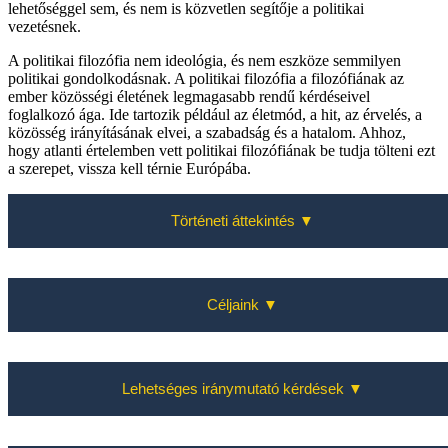
lehetőséggel sem, és nem is közvetlen segítője a politikai
vezetésnek.
A politikai filozófia nem ideológia, és nem eszköze semmilyen
politikai gondolkodásnak. A politikai filozófia a filozófiának az
ember közösségi életének legmagasabb rendű kérdéseivel
foglalkozó ága. Ide tartozik például az életmód, a hit, az érvelés, a
közösség irányításának elvei, a szabadság és a hatalom. Ahhoz,
hogy atlanti értelemben vett politikai filozófiának be tudja tölteni ezt
a szerepet, vissza kell térnie Európába.
Történeti áttekintés ▼
Az amerikai tudományos és közélet támogatta az európai
Céljaink ▼
tudósokat, de a politikai filozófia újra felfedezett
hagyományának szellemi gyökere mindig is európai volt és
maradt. Ez már Amerika megalapítása idején is így volt,
amikor az amerikai alapítók a korai európai politikai
Világossá kell tennünk az európaiak és az amerikaiak számára
gondolkodók, különösen John Locke eredményeit vették
Lehetséges iránymutató kérdések ▼
is, hogy mi történt, és világossá kell tennünk, hogy ennek ma
alapul és alkalmazták. Az európai római jogi hagyomány és az
milyen következményei vannak, és azt, hogy milyen célokat
angolszász szokásjog hagyománya közötti különbség azonban
kell követnie egy Európai Politikai Filozófiai Központnak.
máig fennmaradt. Amerika legalább a második világháborúig
Először is,