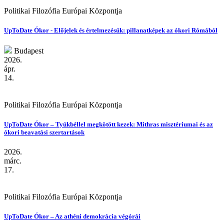
Politikai Filozófia Európai Központja
UpToDate Ókor - Előjelek és értelmezésük: pillanatképek az ókori Rómából
Budapest
2026.
ápr.
14.
Politikai Filozófia Európai Központja
UpToDate Ókor – Tyúkbéllel megkötött kezek: Mithras misztériumai és az
ókori beavatási szertartások
2026.
márc.
17.
Politikai Filozófia Európai Központja
UpToDate Ókor – Az athéni demokrácia végórái