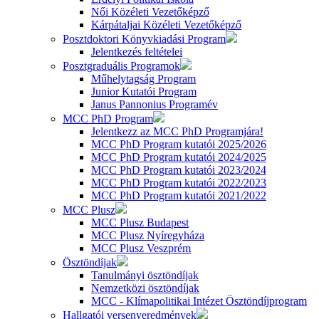
Női Közéleti Vezetőképző
Kárpátaljai Közéleti Vezetőképző
Posztdoktori Könyvkiadási Program
Jelentkezés feltételei
Posztgraduális Programok
Műhelytagság Program
Junior Kutatói Program
Janus Pannonius Programév
MCC PhD Program
Jelentkezz az MCC PhD Programjára!
MCC PhD Program kutatói 2025/2026
MCC PhD Program kutatói 2024/2025
MCC PhD Program kutatói 2023/2024
MCC PhD Program kutatói 2022/2023
MCC PhD Program kutatói 2021/2022
MCC Plusz
MCC Plusz Budapest
MCC Plusz Nyíregyháza
MCC Plusz Veszprém
Ösztöndíjak
Tanulmányi ösztöndíjak
Nemzetközi ösztöndíjak
MCC - Klímapolitikai Intézet Ösztöndíjprogram
Hallgatói versenyeredmények