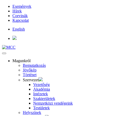
Események
Hírek
Corvinák
Kapcsolat
English
Magunkról
Bemutatkozás
Jövőkép
Történet
Szervezet
Vezetőség
Akadémia
Intézetek
Szakterületek
Nemzetközi vendégeink
Testületek
Helyszínek