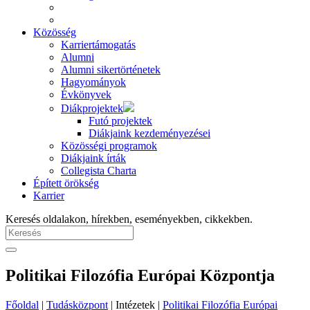
Közösség
Karriertámogatás
Alumni
Alumni sikertörténetek
Hagyományok
Évkönyvek
Diákprojektek
Futó projektek
Diákjaink kezdeményezései
Közösségi programok
Diákjaink írták
Collegista Charta
Épített örökség
Karrier
Keresés oldalakon, hírekben, eseményekben, cikkekben.
Politikai Filozófia Európai Központja
Főoldal
|
Tudásközpont
| Intézetek |
Politikai Filozófia Európai