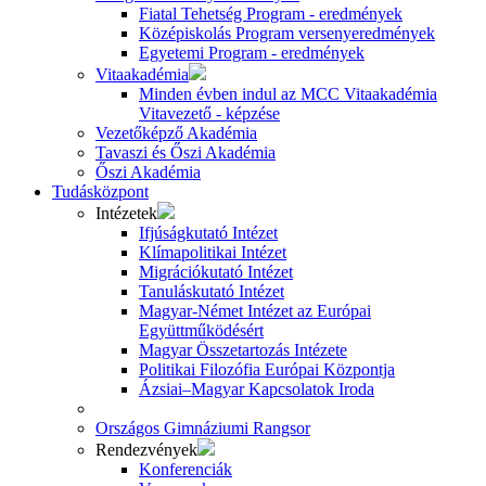
Fiatal Tehetség Program - eredmények
Középiskolás Program versenyeredmények
Egyetemi Program - eredmények
Vitaakadémia
Minden évben indul az MCC Vitaakadémia
Vitavezető - képzése
Vezetőképző Akadémia
Tavaszi és Őszi Akadémia
Őszi Akadémia
Tudásközpont
Intézetek
Ifjúságkutató Intézet
Klímapolitikai Intézet
Migrációkutató Intézet
Tanuláskutató Intézet
Magyar-Német Intézet az Európai
Együttműködésért
Magyar Összetartozás Intézete
Politikai Filozófia Európai Központja
Ázsiai–Magyar Kapcsolatok Iroda
Országos Gimnáziumi Rangsor
Rendezvények
Konferenciák