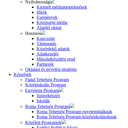
Nyilvánosság
Kiemelt médiamegjelenések
Hírek
Események
Közösségi média
Alapító okirat
Hasznos
Kapcsolat
Támogatás
Közérdekű adatok
Adatkezelés
Másolatkészítési rend
Partnerek
Oktatási és nevelési stratégia
Képzések
Fiatal Tehetség Program
Középiskolás Program
Egyetemi Program
Juniorképzés
Iskolák
Roma Tehetség Program
Roma Tehetség Program egyetemistáknak
Roma Tehetség Program középiskolásoknak
Közéleti Programok
Erdélyi Politikai Iskola