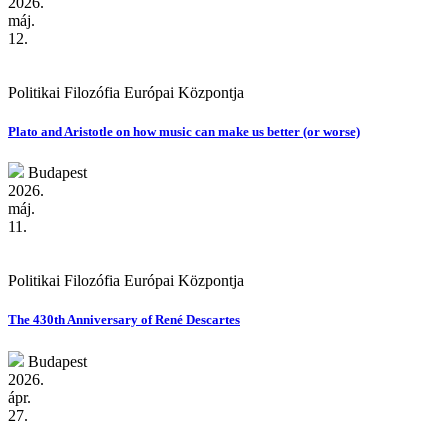
lingua francájává vált, így Amerika gazdasági ereje révén
2026.
meghatározó befolyást gyakorol a világra. Az európai kultúra
máj.
mindig is az ókori görög és latin nyelveken alapuló nyelvi
12.
sokszínűség kultúrája volt. Európának vissza kell szereznie a
klasszikus politikai filozófiát, amely nélkül nem találhatja meg
a saját kiútját a mai amerikanizálódott globális szellemi és
Politikai Filozófia Európai Központja
tudományos színtér jelentős uniformizálódása által okozott
szellemi válságból.
La Querelle des Anciens et Modernes
még
Plato and Aristotle on how music can make us better (or worse)
nem fejeződött be.
Budapest
2026.
máj.
11.
Politikai Filozófia Európai Központja
The 430th Anniversary of René Descartes
Budapest
2026.
ápr.
27.