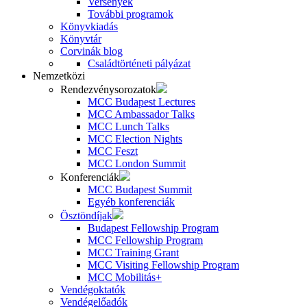
Versenyek
További programok
Könyvkiadás
Könyvtár
Corvinák blog
Családtörténeti pályázat
Nemzetközi
Rendezvénysorozatok
MCC Budapest Lectures
MCC Ambassador Talks
MCC Lunch Talks
MCC Election Nights
MCC Feszt
MCC London Summit
Konferenciák
MCC Budapest Summit
Egyéb konferenciák
Ösztöndíjak
Budapest Fellowship Program
MCC Fellowship Program
MCC Training Grant
MCC Visiting Fellowship Program
MCC Mobilitás+
Vendégoktatók
Vendégelőadók