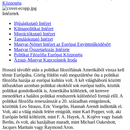
Központja
Intézetek
Ifjúságkutató Intézet
Klímapolitikai Intézet
Migrációkutató Intézet
Tanuláskutató Intézet
Magyar-Német Intézet az Európai Együttműködésért
Magyar Összetartozás Intézete
Politikai Filozófia Európai Központja
Ázsiai–Magyar Kapcsolatok Iroda
Hosszú távollét után a politikai filozófiának Amerikából vissza kell
térnie Európába. Görög földön való megszületése óta a politikai
filozófia hazája az európai kultúra volt. A két világháború közötti
időszakban azonban politikai okokból sok európai tudós, köztük
politikai gondolkodók is, Amerikába költöztek, ott keresve
menedéket a halálos politikai rendszerek különböző formái elől. A
politikai filozófia reneszánszát a 20. században emigránsok,
közöttük Leo Strauss, Eric Voegelin, Hannah Arendt indították el.
Volt, aki a világ másik felére emigrált, mint Karl Popper, volt, aki
Európán belül költözött, mint F. A. Hayek, A. Kojéve vagy Isaiah
Berlin, és volt, aki hazájában maradt, mint Michael Oakeshott,
Jacques Maritain vagy Raymond Aron.