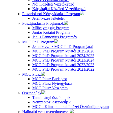
Női Közéleti Vezetőképző
Kárpátaljai Közéleti Vezetőképző
Posztdoktori Könyvkiadási Program
Jelentkezés feltételei
Posztgraduális Programok
Műhelytagság Program
Junior Kutatói Program
Janus Pannonius Programév
MCC PhD Program
Jelentkezz az MCC PhD Programjára!
MCC PhD Program kutatói 2025/2026
MCC PhD Program kutatói 2024/2025
MCC PhD Program kutatói 2023/2024
MCC PhD Program kutatói 2022/2023
MCC PhD Program kutatói 2021/2022
MCC Plusz
MCC Plusz Budapest
MCC Plusz Nyíregyháza
MCC Plusz Veszprém
Ösztöndíjak
Tanulmányi ösztöndíjak
Nemzetközi ösztöndíjak
MCC - Klímapolitikai Intézet Ösztöndíjprogram
Hallgatói versenyeredmények