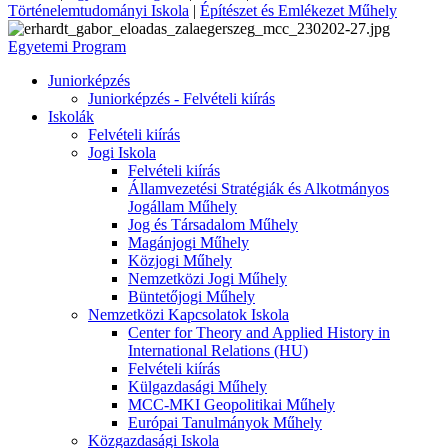
Történelemtudományi Iskola
|
Építészet és Emlékezet Műhely
Egyetemi Program
Juniorképzés
Juniorképzés - Felvételi kiírás
Iskolák
Felvételi kiírás
Jogi Iskola
Felvételi kiírás
Államvezetési Stratégiák és Alkotmányos
Jogállam Műhely
Jog és Társadalom Műhely
Magánjogi Műhely
Közjogi Műhely
Nemzetközi Jogi Műhely
Büntetőjogi Műhely
Nemzetközi Kapcsolatok Iskola
Center for Theory and Applied History in
International Relations (HU)
Felvételi kiírás
Külgazdasági Műhely
MCC-MKI Geopolitikai Műhely
Európai Tanulmányok Műhely
Közgazdasági Iskola