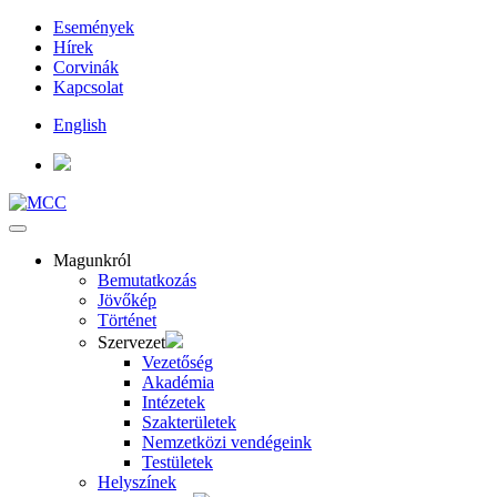
Események
Hírek
Corvinák
Kapcsolat
English
Magunkról
Bemutatkozás
Jövőkép
Történet
Szervezet
Vezetőség
Akadémia
Intézetek
Szakterületek
Nemzetközi vendégeink
Testületek
Helyszínek