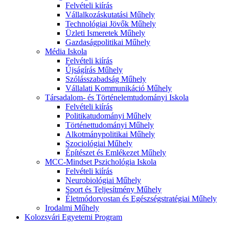
Felvételi kiírás
Vállalkozáskutatási Műhely
Technológiai Jövők Műhely
Üzleti Ismeretek Műhely
Gazdaságpolitikai Műhely
Média Iskola
Felvételi kiírás
Újságírás Műhely
Szólásszabadság Műhely
Vállalati Kommunikáció Műhely
Társadalom- és Történelemtudományi Iskola
Felvételi kiírás
Politikatudományi Műhely
Történettudományi Műhely
Alkotmánypolitikai Műhely
Szociológiai Műhely
Építészet és Emlékezet Műhely
MCC-Mindset Pszichológia Iskola
Felvételi kiírás
Neurobiológiai Műhely
Sport és Teljesítmény Műhely
Életmódorvostan és Egészségstratégiai Műhely
Irodalmi Műhely
Kolozsvári Egyetemi Program