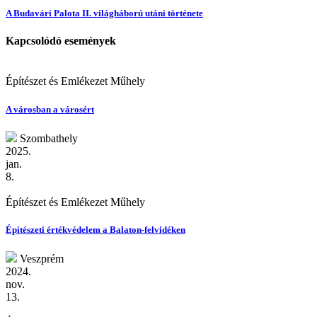
A Budavári Palota II. világháború utáni története
Kapcsolódó események
Építészet és Emlékezet Műhely
A városban a városért
Szombathely
2025.
jan.
8.
Építészet és Emlékezet Műhely
Építészeti értékvédelem a Balaton-felvidéken
Veszprém
2024.
nov.
13.