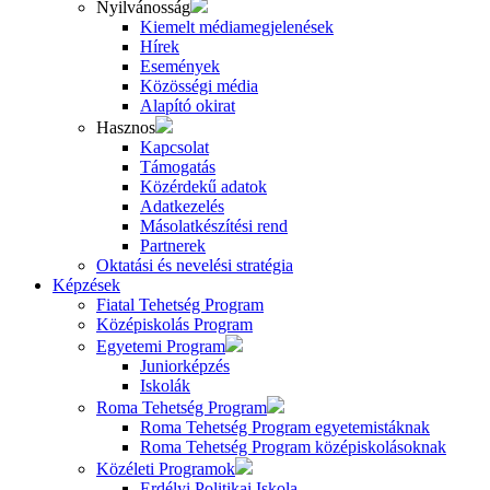
Nyilvánosság
Kiemelt médiamegjelenések
Hírek
Események
Közösségi média
Alapító okirat
Hasznos
Kapcsolat
Támogatás
Közérdekű adatok
Adatkezelés
Másolatkészítési rend
Partnerek
Oktatási és nevelési stratégia
Képzések
Fiatal Tehetség Program
Középiskolás Program
Egyetemi Program
Juniorképzés
Iskolák
Roma Tehetség Program
Roma Tehetség Program egyetemistáknak
Roma Tehetség Program középiskolásoknak
Közéleti Programok
Erdélyi Politikai Iskola