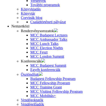
Versenyek
További programok
Könyvkiadás
Könyvtár
Corvinák blog
Családtörténeti pályázat
Nemzetközi
Rendezvénysorozatok
MCC Budapest Lectures
MCC Ambassador Talks
MCC Lunch Talks
MCC Election Nights
MCC Feszt
MCC London Summit
Konferenciák
MCC Budapest Summit
Egyéb konferenciák
Ösztöndíjak
Budapest Fellowship Program
MCC Fellowship Program
MCC Training Grant
MCC Visiting Fellowship Program
MCC Mobilitás+
Vendégoktatók
Vendégelőadók