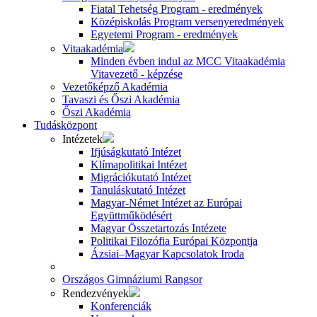
Fiatal Tehetség Program - eredmények
Középiskolás Program versenyeredmények
Egyetemi Program - eredmények
Vitaakadémia
Minden évben indul az MCC Vitaakadémia
Vitavezető - képzése
Vezetőképző Akadémia
Tavaszi és Őszi Akadémia
Őszi Akadémia
Tudásközpont
Intézetek
Ifjúságkutató Intézet
Klímapolitikai Intézet
Migrációkutató Intézet
Tanuláskutató Intézet
Magyar-Német Intézet az Európai
Együttműködésért
Magyar Összetartozás Intézete
Politikai Filozófia Európai Központja
Ázsiai–Magyar Kapcsolatok Iroda
Országos Gimnáziumi Rangsor
Rendezvények
Konferenciák