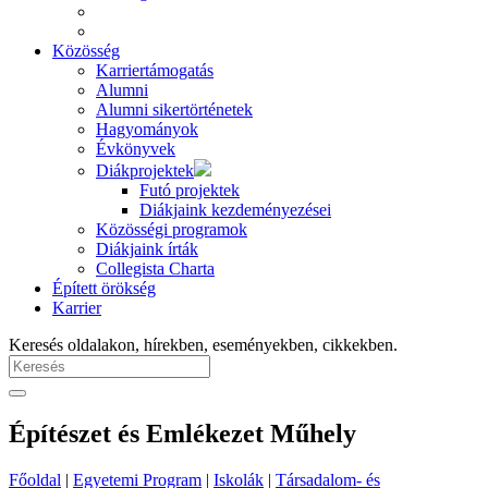
Közösség
Karriertámogatás
Alumni
Alumni sikertörténetek
Hagyományok
Évkönyvek
Diákprojektek
Futó projektek
Diákjaink kezdeményezései
Közösségi programok
Diákjaink írták
Collegista Charta
Épített örökség
Karrier
Keresés oldalakon, hírekben, eseményekben, cikkekben.
Építészet és Emlékezet Műhely
Főoldal
|
Egyetemi Program
|
Iskolák
|
Társadalom- és