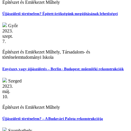
Építészet és Emlékezet Műhely
Újjászülető történelem? Épített örökségünk megújításának lehetőségei
Győr
2023.
szept.
7.
Építészet és Emlékezet Műhely, Társadalom- és
történelemtudományi Iskola
Enyészet, vagy újjászületés – Berlin - Budapest: műemléki rekonstrukciók
Szeged
2023.
máj.
10.
Építészet és Emlékezet Műhely
Újjászülető történelem? – A Budavári Palota rekonstrukciója
Szombathely