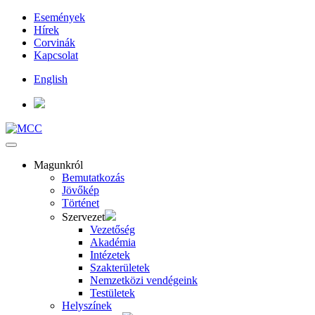
Események
Hírek
Corvinák
Kapcsolat
English
Magunkról
Bemutatkozás
Jövőkép
Történet
Szervezet
Vezetőség
Akadémia
Intézetek
Szakterületek
Nemzetközi vendégeink
Testületek
Helyszínek