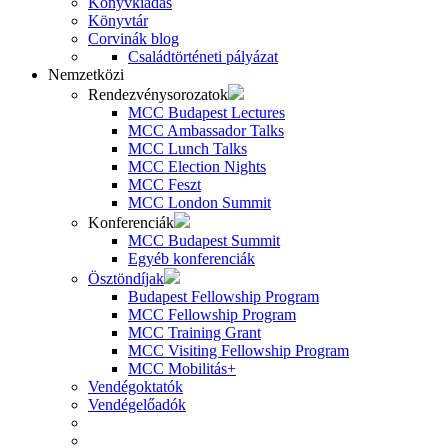
Könyvkiadás
Könyvtár
Corvinák blog
Családtörténeti pályázat
Nemzetközi
Rendezvénysorozatok
MCC Budapest Lectures
MCC Ambassador Talks
MCC Lunch Talks
MCC Election Nights
MCC Feszt
MCC London Summit
Konferenciák
MCC Budapest Summit
Egyéb konferenciák
Ösztöndíjak
Budapest Fellowship Program
MCC Fellowship Program
MCC Training Grant
MCC Visiting Fellowship Program
MCC Mobilitás+
Vendégoktatók
Vendégelőadók