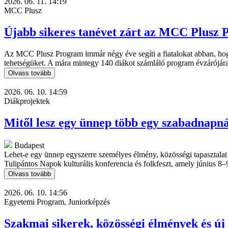
2026. 06. 11. 14:19
MCC Plusz
Újabb sikeres tanévet zárt az MCC Plusz
Az MCC Plusz Program immár négy éve segíti a fiatalokat abban, hogy 
tehetségüket. A mára mintegy 140 diákot számláló program évzárójár
Olvass tovább
2026. 06. 10. 14:59
Diákprojektek
Mitől lesz egy ünnep több egy szabadnap
Budapest
Lehet-e egy ünnep egyszerre személyes élmény, közösségi tapasztalat 
Tulipántos Napok kulturális konferencia és folkfeszt, amely június 8
Olvass tovább
2026. 06. 10. 14:56
Egyetemi Program, Juniorképzés
Szakmai sikerek, közösségi élmények és ú