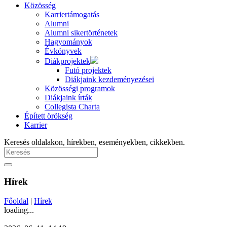
Közösség
Karriertámogatás
Alumni
Alumni sikertörténetek
Hagyományok
Évkönyvek
Diákprojektek
Futó projektek
Diákjaink kezdeményezései
Közösségi programok
Diákjaink írták
Collegista Charta
Épített örökség
Karrier
Keresés oldalakon, hírekben, eseményekben, cikkekben.
Hírek
Főoldal
|
Hírek
loading...