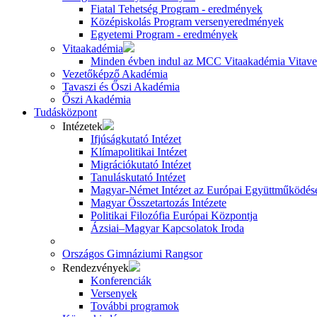
Fiatal Tehetség Program - eredmények
Középiskolás Program versenyeredmények
Egyetemi Program - eredmények
Vitaakadémia
Minden évben indul az MCC Vitaakadémia Vitavez
Vezetőképző Akadémia
Tavaszi és Őszi Akadémia
Őszi Akadémia
Tudásközpont
Intézetek
Ifjúságkutató Intézet
Klímapolitikai Intézet
Migrációkutató Intézet
Tanuláskutató Intézet
Magyar-Német Intézet az Európai Együttműködésé
Magyar Összetartozás Intézete
Politikai Filozófia Európai Központja
Ázsiai–Magyar Kapcsolatok Iroda
Országos Gimnáziumi Rangsor
Rendezvények
Konferenciák
Versenyek
További programok