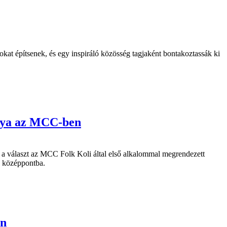
kat építsenek, és egy inspiráló közösség tagjaként bontakoztassák ki
ánya az MCC-ben
e a választ az MCC Folk Koli által első alkalommal megrendezett
a középpontba.
an