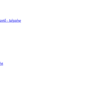
ető - képzése
rt