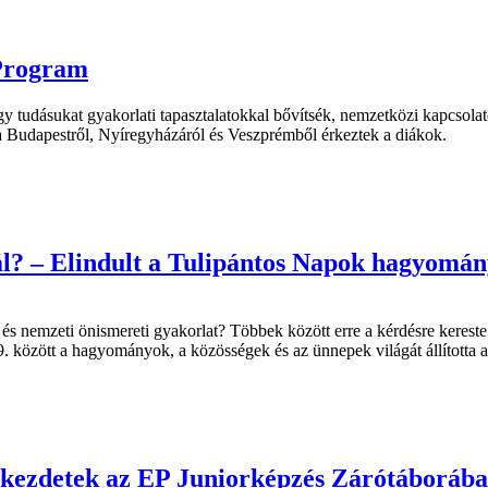
 Program
tudásukat gyakorlati tapasztalatokkal bővítsék, nemzetközi kapcsolato
a Budapestről, Nyíregyházáról és Veszprémből érkeztek a diákok.
nál? – Elindult a Tulipántos Napok hagyom
és nemzeti önismereti gyakorlat? Többek között erre a kérdésre kerest
–9. között a hagyományok, a közösségek és az ünnepek világát állította 
j kezdetek az EP Juniorképzés Zárótáboráb