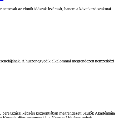
r nemcsak az elmúlt időszak lezárását, hanem a következő szakmai
erenciájának. A huszonegyedik alkalommal megrendezett nemzetközi
CC beregszászi képzési központjában megrendezett Szülők Akadémiája
rás Kossuth-díjas mesemondó, a Nemzet Művésze voltak.