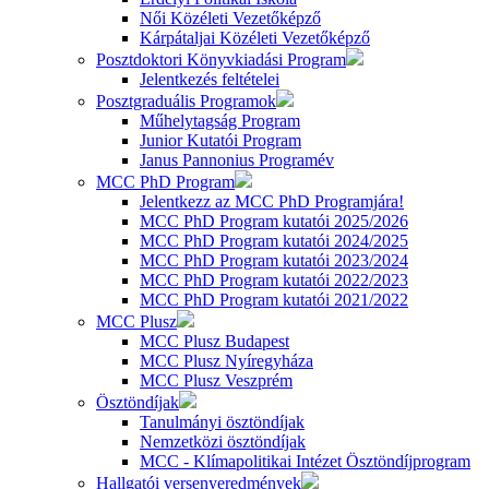
Női Közéleti Vezetőképző
Kárpátaljai Közéleti Vezetőképző
Posztdoktori Könyvkiadási Program
Jelentkezés feltételei
Posztgraduális Programok
Műhelytagság Program
Junior Kutatói Program
Janus Pannonius Programév
MCC PhD Program
Jelentkezz az MCC PhD Programjára!
MCC PhD Program kutatói 2025/2026
MCC PhD Program kutatói 2024/2025
MCC PhD Program kutatói 2023/2024
MCC PhD Program kutatói 2022/2023
MCC PhD Program kutatói 2021/2022
MCC Plusz
MCC Plusz Budapest
MCC Plusz Nyíregyháza
MCC Plusz Veszprém
Ösztöndíjak
Tanulmányi ösztöndíjak
Nemzetközi ösztöndíjak
MCC - Klímapolitikai Intézet Ösztöndíjprogram
Hallgatói versenyeredmények