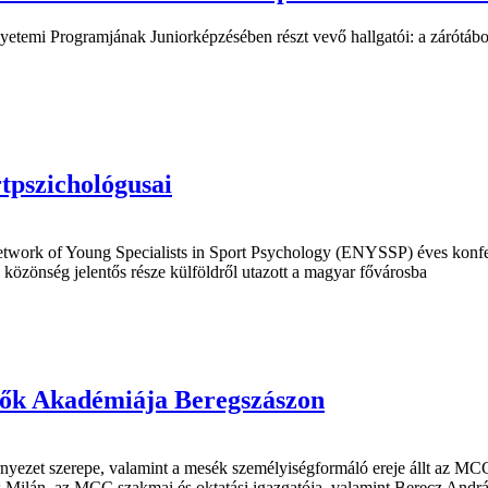
temi Programjának Juniorképzésében részt vevő hallgatói: a zárótábo
rtpszichológusai
etwork of Young Specialists in Sport Psychology (ENYSSP) éves konf
közönség jelentős része külföldről utazott a magyar fővárosba
ülők Akadémiája Beregszászon
rnyezet szerepe, valamint a mesék személyiségformáló ereje állt az M
 Milán, az MCC szakmai és oktatási igazgatója, valamint Berecz And