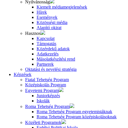
Nyilvánosság
Kiemelt médiamegjelenések
Hírek
Események
Közösségi média
Alapító okirat
Hasznos
Kapcsolat
Támogatás
Közérdekű adatok
Adatkezelés
Másolatkészítési rend
Partnerek
Oktatási és nevelési stratégia
Képzések
Fiatal Tehetség Program
Középiskolás Program
Egyetemi Program
Juniorképzés
Iskolák
Roma Tehetség Program
Roma Tehetség Program egyetemistáknak
Roma Tehetség Program középiskolásoknak
Közéleti Programok
Erdélyi Politikai Iskola