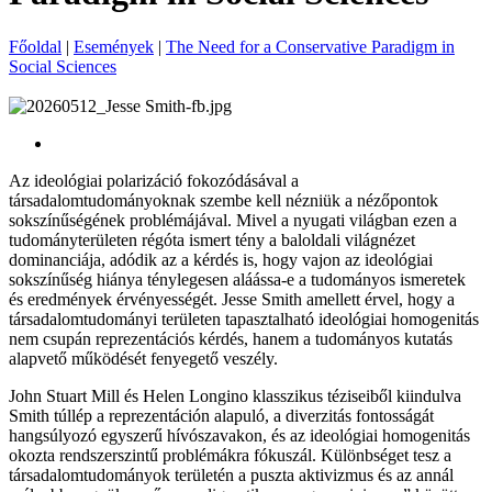
Főoldal
|
Események
|
The Need for a Conservative Paradigm in
Social Sciences
Alkotmánypolitikai Műhely
Az ideológiai polarizáció fokozódásával a
társadalomtudományoknak szembe kell nézniük a nézőpontok
sokszínűségének problémájával. Mivel a nyugati világban ezen a
tudományterületen régóta ismert tény a baloldali világnézet
dominanciája, adódik az a kérdés is, hogy vajon az ideológiai
sokszínűség hiánya ténylegesen aláássa-e a tudományos ismeretek
és eredmények érvényességét. Jesse Smith amellett érvel, hogy a
társadalomtudományi területen tapasztalható ideológiai homogenitás
nem csupán reprezentációs kérdés, hanem a tudományos kutatás
alapvető működését fenyegető veszély.
John Stuart Mill és Helen Longino klasszikus téziseiből kiindulva
Smith túllép a reprezentáción alapuló, a diverzitás fontosságát
hangsúlyozó egyszerű hívószavakon, és az ideológiai homogenitás
okozta rendszerszintű problémákra fókuszál. Különbséget tesz a
társadalomtudományok területén a puszta aktivizmus és az annál