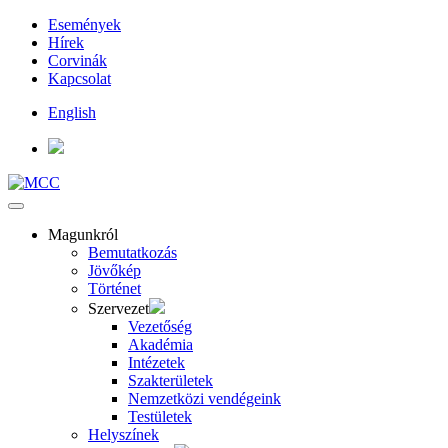
Események
Hírek
Corvinák
Kapcsolat
English
Magunkról
Bemutatkozás
Jövőkép
Történet
Szervezet
Vezetőség
Akadémia
Intézetek
Szakterületek
Nemzetközi vendégeink
Testületek
Helyszínek