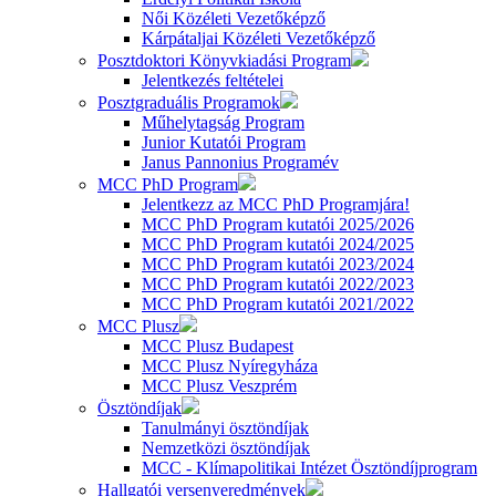
Női Közéleti Vezetőképző
Kárpátaljai Közéleti Vezetőképző
Posztdoktori Könyvkiadási Program
Jelentkezés feltételei
Posztgraduális Programok
Műhelytagság Program
Junior Kutatói Program
Janus Pannonius Programév
MCC PhD Program
Jelentkezz az MCC PhD Programjára!
MCC PhD Program kutatói 2025/2026
MCC PhD Program kutatói 2024/2025
MCC PhD Program kutatói 2023/2024
MCC PhD Program kutatói 2022/2023
MCC PhD Program kutatói 2021/2022
MCC Plusz
MCC Plusz Budapest
MCC Plusz Nyíregyháza
MCC Plusz Veszprém
Ösztöndíjak
Tanulmányi ösztöndíjak
Nemzetközi ösztöndíjak
MCC - Klímapolitikai Intézet Ösztöndíjprogram
Hallgatói versenyeredmények