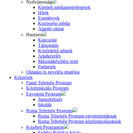
Nyilvánosság
Kiemelt médiamegjelenések
Hírek
Események
Közösségi média
Alapító okirat
Hasznos
Kapcsolat
Támogatás
Közérdekű adatok
Adatkezelés
Másolatkészítési rend
Partnerek
Oktatási és nevelési stratégia
Képzések
Fiatal Tehetség Program
Középiskolás Program
Egyetemi Program
Juniorképzés
Iskolák
Roma Tehetség Program
Roma Tehetség Program egyetemistáknak
Roma Tehetség Program középiskolásoknak
Közéleti Programok
Erdélyi Politikai Iskola