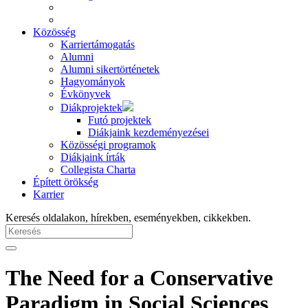
Közösség
Karriertámogatás
Alumni
Alumni sikertörténetek
Hagyományok
Évkönyvek
Diákprojektek
Futó projektek
Diákjaink kezdeményezései
Közösségi programok
Diákjaink írták
Collegista Charta
Épített örökség
Karrier
Keresés oldalakon, hírekben, eseményekben, cikkekben.
The Need for a Conservative
Paradigm in Social Sciences