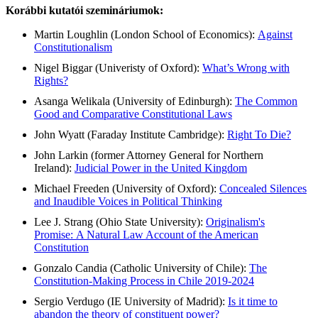
Korábbi kutatói szemináriumok:
Martin Loughlin (London School of Economics):
Against
Constitutionalism
Nigel Biggar (Univeristy of Oxford):
What’s Wrong with
Rights?
Asanga Welikala (University of Edinburgh):
The Common
Good and Comparative Constitutional Laws
John Wyatt (Faraday Institute Cambridge):
Right To Die?
John Larkin (former Attorney General for Northern
Ireland):
Judicial Power in the United Kingdom
Michael Freeden (University of Oxford):
Concealed Silences
and Inaudible Voices in Political Thinking
Lee J. Strang (Ohio State University):
Originalism's
Promise:
A Natural Law Account of the American
Constitution
Gonzalo Candia (Catholic University of Chile):
The
Constitution-Making Process in Chile 2019-2024
Sergio Verdugo (IE University of Madrid):
Is it time to
abandon the theory of constituent power?