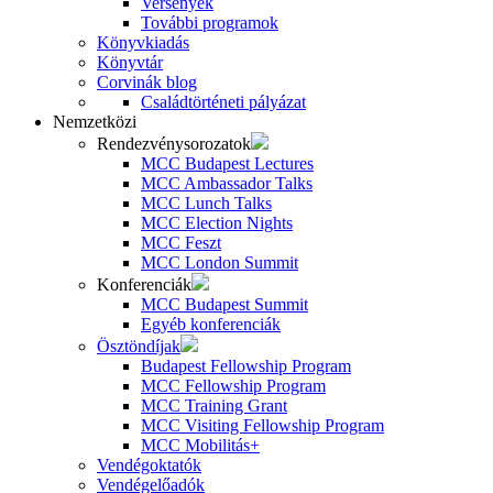
Versenyek
További programok
Könyvkiadás
Könyvtár
Corvinák blog
Családtörténeti pályázat
Nemzetközi
Rendezvénysorozatok
MCC Budapest Lectures
MCC Ambassador Talks
MCC Lunch Talks
MCC Election Nights
MCC Feszt
MCC London Summit
Konferenciák
MCC Budapest Summit
Egyéb konferenciák
Ösztöndíjak
Budapest Fellowship Program
MCC Fellowship Program
MCC Training Grant
MCC Visiting Fellowship Program
MCC Mobilitás+
Vendégoktatók
Vendégelőadók