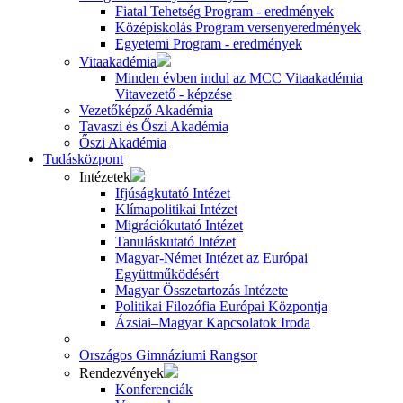
Fiatal Tehetség Program - eredmények
Középiskolás Program versenyeredmények
Egyetemi Program - eredmények
Vitaakadémia
Minden évben indul az MCC Vitaakadémia
Vitavezető - képzése
Vezetőképző Akadémia
Tavaszi és Őszi Akadémia
Őszi Akadémia
Tudásközpont
Intézetek
Ifjúságkutató Intézet
Klímapolitikai Intézet
Migrációkutató Intézet
Tanuláskutató Intézet
Magyar-Német Intézet az Európai
Együttműködésért
Magyar Összetartozás Intézete
Politikai Filozófia Európai Központja
Ázsiai–Magyar Kapcsolatok Iroda
Országos Gimnáziumi Rangsor
Rendezvények
Konferenciák