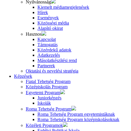
Nyilvánosság
Kiemelt médiamegjelenések
Hírek
Események
Közösségi média
Alapító okirat
Hasznos
Kapcsolat
Támogatás
Közérdekű adatok
Adatkezelés
Másolatkészítési rend
Partnerek
Oktatási és nevelési stratégia
Képzések
Fiatal Tehetség Program
Középiskolás Program
Egyetemi Program
Juniorképzés
Iskolák
Roma Tehetség Program
Roma Tehetség Program egyetemistáknak
Roma Tehetség Program középiskolásoknak
Közéleti Programok
Erdélyi Politikai Iskola