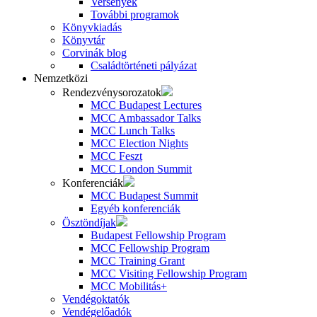
Versenyek
További programok
Könyvkiadás
Könyvtár
Corvinák blog
Családtörténeti pályázat
Nemzetközi
Rendezvénysorozatok
MCC Budapest Lectures
MCC Ambassador Talks
MCC Lunch Talks
MCC Election Nights
MCC Feszt
MCC London Summit
Konferenciák
MCC Budapest Summit
Egyéb konferenciák
Ösztöndíjak
Budapest Fellowship Program
MCC Fellowship Program
MCC Training Grant
MCC Visiting Fellowship Program
MCC Mobilitás+
Vendégoktatók
Vendégelőadók