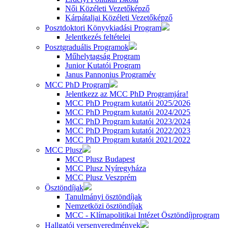
Női Közéleti Vezetőképző
Kárpátaljai Közéleti Vezetőképző
Posztdoktori Könyvkiadási Program
Jelentkezés feltételei
Posztgraduális Programok
Műhelytagság Program
Junior Kutatói Program
Janus Pannonius Programév
MCC PhD Program
Jelentkezz az MCC PhD Programjára!
MCC PhD Program kutatói 2025/2026
MCC PhD Program kutatói 2024/2025
MCC PhD Program kutatói 2023/2024
MCC PhD Program kutatói 2022/2023
MCC PhD Program kutatói 2021/2022
MCC Plusz
MCC Plusz Budapest
MCC Plusz Nyíregyháza
MCC Plusz Veszprém
Ösztöndíjak
Tanulmányi ösztöndíjak
Nemzetközi ösztöndíjak
MCC - Klímapolitikai Intézet Ösztöndíjprogram
Hallgatói versenyeredmények