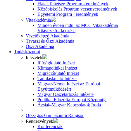
Fiatal Tehetség Program - eredmények
Középiskolás Program versenyeredmények
Egyetemi Program - eredmények
Vitaakadémia
Minden évben indul az MCC Vitaakadémia
Vitavezető - képzése
Vezetőképző Akadémia
Tavaszi és Őszi Akadémia
Őszi Akadémia
Tudásközpont
Intézetek
Ifjúságkutató Intézet
Klímapolitikai Intézet
Migrációkutató Intézet
Tanuláskutató Intézet
Magyar-Német Intézet az Európai
Együttműködésért
Magyar Összetartozás Intézete
Politikai Filozófia Európai Központja
Ázsiai–Magyar Kapcsolatok Iroda
Országos Gimnáziumi Rangsor
Rendezvények
Konferenciák