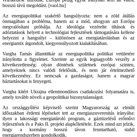
hosszú távú megoldást. [vaol.hu]
Az energiapolitikai szakértő hangsúlyozta: nem a zöld átállás
önmagában a probléma, hanem az a mód, ahogyan azt Európa
megvalósítani próbálja. Az ideológia vezérelte tiltások és
adóztatások helyett a technológiai fejlesztések támogatására kellene
helyezni a hangsúlyt – különösen az energiatárolásban és az
energiamix átgondolt, kiegyensúlyozott kialakításában.
Vargha Tamás államtitkár az energiapolitika politikai vetületére
irányította a figyelmet. Szerinte az egyik legnagyobb veszély a
következetlenség: olyan döntések születnek európai szinten,
amelyeknek nincs valódi felelősük, és nem jár értelmezhető
következmény. Ez nemcsak a gazdaságot, hanem a magyar
háztartásokat is fenyegeti.
Vargha kitért Ukrajna ellentmondásos csatlakozási folyamatára is,
amely tovább növeli a geopolitikai bizonytalanságot.
Az országgyűlési képviselő szerint Magyarország az elmúlt
időszakban érdemi lépéseket tett az energiaszuverenitás irányába:
ilyen a lakossági energiatároló program, a gáztüzelésű erőművi
fejlesztések és a Paks II. projekt alapkőletétele. Ezek mind azt jelzik,
hogy a kormány hosszú távon fenntartható, stabil
energiarendszerben gondolkodik.