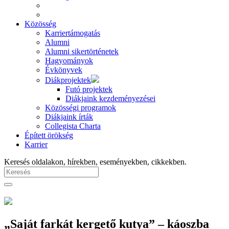
Közösség
Karriertámogatás
Alumni
Alumni sikertörténetek
Hagyományok
Évkönyvek
Diákprojektek
Futó projektek
Diákjaink kezdeményezései
Közösségi programok
Diákjaink írták
Collegista Charta
Épített örökség
Karrier
Keresés oldalakon, hírekben, eseményekben, cikkekben.
„Saját farkát kergető kutya” – káoszba