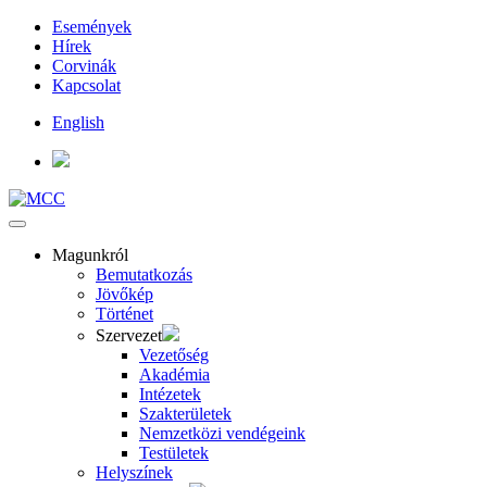
Események
Hírek
Corvinák
Kapcsolat
English
Magunkról
Bemutatkozás
Jövőkép
Történet
Szervezet
Vezetőség
Akadémia
Intézetek
Szakterületek
Nemzetközi vendégeink
Testületek
Helyszínek