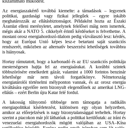
kiszámítható működést.
Az energiaszakértő továbbá kiemelte: a támadások – legyenek
politikai, gazdasági vagy fizikai jellegűek – egyre inkább
meghatározzák az ellátásbiztonságot. Példaként hozta az Északi
Áramlat elleni merényletet, amelynek felelősei máig nem ismertek,
mégis akár a NATO 5. cikkelyét érintő kérdéseket is felvethetne. A
mostani orosz energiahordozó-tilalom pedig vízválasztó lesz: kérdés,
hogy az Európai Unió képes lesz-e betartani saját szankciós
rendszerét, miközben az alternatív beszerzési lehetőségek továbbra
is hiányosak.
Hortay rámutatott, hogy a karbonadó és az EU szankciós politikája
mesterségesen hajtja fel az energiaárakat. A korábbi szintek
többszörösére emelkedett gázár, valamint a 1000 forintos benzinár
lehetősége már nem távoli forgatókönyv. Németország
energiatárolói történelmi mélyponton vannak, és az orosz energia
kiváltására egyelőre nem bizonyult elegendőnek az amerikai LNG-
ellátás – ezért Berlin újra Katar felé fordul.
A lakosság túlnyomó többsége nem támogatja a radikális
energiapolitikai kísérletezést, különösen egy olyan helyzetben,
amikor az előrejelzések is nagy bizonytalansággal terheltek. Hortay
szerint a piacokon már jól láthatóak a politikai kerülőutak: az iráni és
venezuelai energiahordozók mögött valójában az USA–Kína
vetélkedése húzódik, Európa pedig egyik irányban sem lát valós,