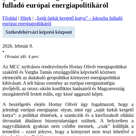
fulladó európai energiapolitikáról
Főoldal
|
Hírek
|
„Saját farkát kergető kutya” – káoszba fulladó
európai energiapolitikáról
Székesfehérvári képzési központ
2026. február 9.
•
Olvasási idő: 4 perc
Az MCC nyilvános rendezvényén Hortay Olivér energiapolitikai
szakértő és Vargha Tamás országgyűlési képviselő közösen
elemezték az átalakuló geopolitikai környezet energiapolitikai
kihívásait. A telt házas esemény az európai energiastratégia
jövőjéről, az orosz–ukrán konfliktus hatásairól és Magyarország
mozgásteréről festett reális, egy kissé aggasztó képet.
A beszélgetés elején Hortay Olivér úgy fogalmazott, hogy a
jelenlegi európai energiapiac olyan, mint egy „saját farkát kergető
kutya”: a politikai döntések, a szankciók és a kierőszakolt ellátási
útvonalak általános bizonytalanságot szülnek. A helyzetben a
nagyvállalatok gyakran nem csődbe mennek, „csak” leállítják a
termelést – ezzel jelezve, hogy a környezet nem teszi lehetővé a