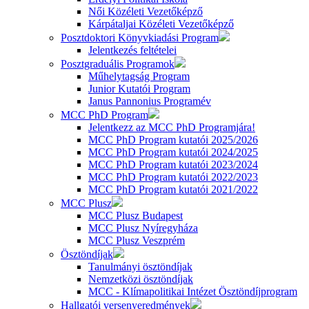
Női Közéleti Vezetőképző
Kárpátaljai Közéleti Vezetőképző
Posztdoktori Könyvkiadási Program
Jelentkezés feltételei
Posztgraduális Programok
Műhelytagság Program
Junior Kutatói Program
Janus Pannonius Programév
MCC PhD Program
Jelentkezz az MCC PhD Programjára!
MCC PhD Program kutatói 2025/2026
MCC PhD Program kutatói 2024/2025
MCC PhD Program kutatói 2023/2024
MCC PhD Program kutatói 2022/2023
MCC PhD Program kutatói 2021/2022
MCC Plusz
MCC Plusz Budapest
MCC Plusz Nyíregyháza
MCC Plusz Veszprém
Ösztöndíjak
Tanulmányi ösztöndíjak
Nemzetközi ösztöndíjak
MCC - Klímapolitikai Intézet Ösztöndíjprogram
Hallgatói versenyeredmények