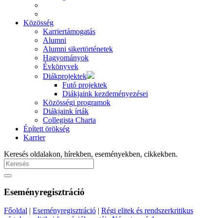
Közösség
Karriertámogatás
Alumni
Alumni sikertörténetek
Hagyományok
Évkönyvek
Diákprojektek
Futó projektek
Diákjaink kezdeményezései
Közösségi programok
Diákjaink írták
Collegista Charta
Épített örökség
Karrier
Keresés oldalakon, hírekben, eseményekben, cikkekben.
Eseményregisztráció
Főoldal
|
Eseményregisztráció
|
Régi elitek és rendszerkritikus