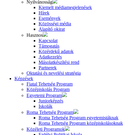
Nyilvánosság
Kiemelt médiamegjelenések
Hírek
Események
Közösségi média
Alapító okirat
Hasznos
Kapcsolat
Támogatás
Közérdekű adatok
Adatkezelés
Másolatkészítési rend
Partnerek
Oktatási és nevelési stratégia
Képzések
Fiatal Tehetség Program
Középiskolás Program
Egyetemi Program
Juniorképzés
Iskolák
Roma Tehetség Program
Roma Tehetség Program egyetemistáknak
Roma Tehetség Program középiskolásoknak
Közéleti Programok
Erdélyi Politikai Iskola