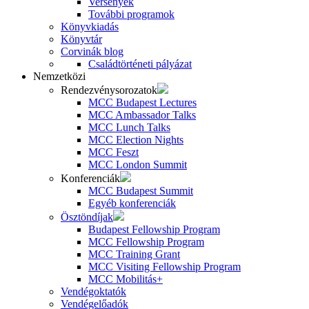
Versenyek
További programok
Könyvkiadás
Könyvtár
Corvinák blog
Családtörténeti pályázat
Nemzetközi
Rendezvénysorozatok
MCC Budapest Lectures
MCC Ambassador Talks
MCC Lunch Talks
MCC Election Nights
MCC Feszt
MCC London Summit
Konferenciák
MCC Budapest Summit
Egyéb konferenciák
Ösztöndíjak
Budapest Fellowship Program
MCC Fellowship Program
MCC Training Grant
MCC Visiting Fellowship Program
MCC Mobilitás+
Vendégoktatók
Vendégelőadók