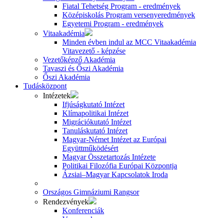
Fiatal Tehetség Program - eredmények
Középiskolás Program versenyeredmények
Egyetemi Program - eredmények
Vitaakadémia
Minden évben indul az MCC Vitaakadémia
Vitavezető - képzése
Vezetőképző Akadémia
Tavaszi és Őszi Akadémia
Őszi Akadémia
Tudásközpont
Intézetek
Ifjúságkutató Intézet
Klímapolitikai Intézet
Migrációkutató Intézet
Tanuláskutató Intézet
Magyar-Német Intézet az Európai
Együttműködésért
Magyar Összetartozás Intézete
Politikai Filozófia Európai Központja
Ázsiai–Magyar Kapcsolatok Iroda
Országos Gimnáziumi Rangsor
Rendezvények
Konferenciák