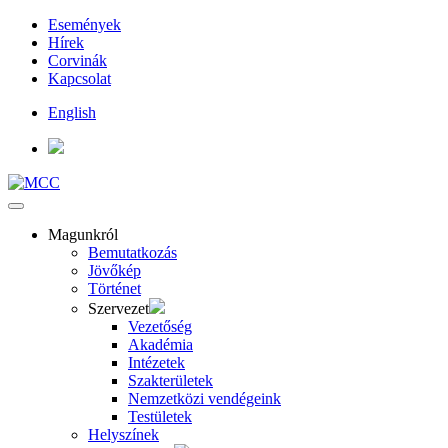
Események
Hírek
Corvinák
Kapcsolat
English
Magunkról
Bemutatkozás
Jövőkép
Történet
Szervezet
Vezetőség
Akadémia
Intézetek
Szakterületek
Nemzetközi vendégeink
Testületek
Helyszínek