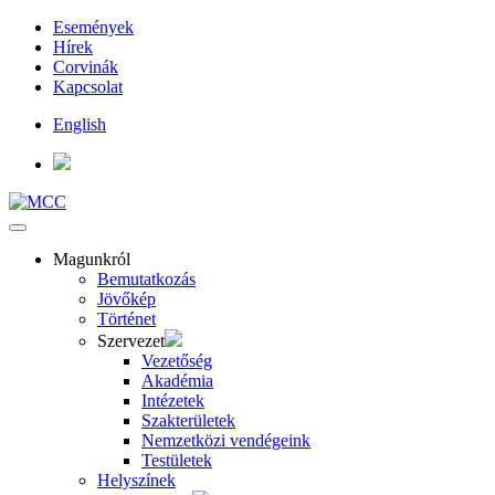
Események
Hírek
Corvinák
Kapcsolat
English
Magunkról
Bemutatkozás
Jövőkép
Történet
Szervezet
Vezetőség
Akadémia
Intézetek
Szakterületek
Nemzetközi vendégeink
Testületek
Helyszínek