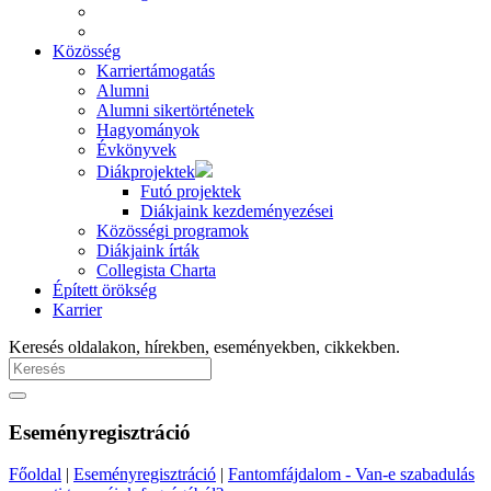
Közösség
Karriertámogatás
Alumni
Alumni sikertörténetek
Hagyományok
Évkönyvek
Diákprojektek
Futó projektek
Diákjaink kezdeményezései
Közösségi programok
Diákjaink írták
Collegista Charta
Épített örökség
Karrier
Keresés oldalakon, hírekben, eseményekben, cikkekben.
Eseményregisztráció
Főoldal
|
Eseményregisztráció
|
Fantomfájdalom - Van-e szabadulás