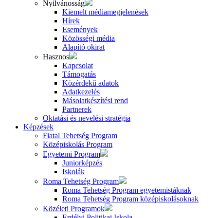
Nyilvánosság
Kiemelt médiamegjelenések
Hírek
Események
Közösségi média
Alapító okirat
Hasznos
Kapcsolat
Támogatás
Közérdekű adatok
Adatkezelés
Másolatkészítési rend
Partnerek
Oktatási és nevelési stratégia
Képzések
Fiatal Tehetség Program
Középiskolás Program
Egyetemi Program
Juniorképzés
Iskolák
Roma Tehetség Program
Roma Tehetség Program egyetemistáknak
Roma Tehetség Program középiskolásoknak
Közéleti Programok
Erdélyi Politikai Iskola