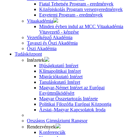
Fiatal Tehetség Program - eredmények
Középiskolás Program versenyeredmények
Egyetemi Program - eredmények
Vitaakadémia
Minden évben indul az MCC Vitaakadémia
Vitavezető - képzése
Vezetőképző Akadémia
Tavaszi és Őszi Akadémia
Őszi Akadémia
Tudásközpont
Intézetek
Ifjúságkutató Intézet
Klímapolitikai Intézet
Migrációkutató Intézet
Tanuláskutató Intézet
Magyar-Német Intézet az Európai
Együttműködésért
Magyar Összetartozás Intézete
Politikai Filozófia Európai Központja
Ázsiai–Magyar Kapcsolatok Iroda
Országos Gimnáziumi Rangsor
Rendezvények
Konferenciák