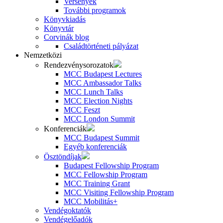
Versenyek
További programok
Könyvkiadás
Könyvtár
Corvinák blog
Családtörténeti pályázat
Nemzetközi
Rendezvénysorozatok
MCC Budapest Lectures
MCC Ambassador Talks
MCC Lunch Talks
MCC Election Nights
MCC Feszt
MCC London Summit
Konferenciák
MCC Budapest Summit
Egyéb konferenciák
Ösztöndíjak
Budapest Fellowship Program
MCC Fellowship Program
MCC Training Grant
MCC Visiting Fellowship Program
MCC Mobilitás+
Vendégoktatók
Vendégelőadók