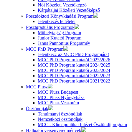
Női Közéleti Vezetőképző
Kárpátaljai Közéleti Vezetőképző
Posztdoktori Könyvkiadási Program
Jelentkezés feltételei
Posztgraduális Programok
Műhelytagság Program
Junior Kutatói Program
Janus Pannonius Programév
MCC PhD Program
Jelentkezz az MCC PhD Programjára!
MCC PhD Program kutatói 2025/2026
MCC PhD Program kutatói 2024/2025
MCC PhD Program kutatói 2023/2024
MCC PhD Program kutatói 2022/2023
MCC PhD Program kutatói 2021/2022
MCC Plusz
MCC Plusz Budapest
MCC Plusz Nyíregyháza
MCC Plusz Veszprém
Ösztöndíjak
Tanulmányi ösztöndíjak
Nemzetközi ösztöndíjak
MCC - Klímapolitikai Intézet Ösztöndíjprogram
Hallgatói versenyeredmények