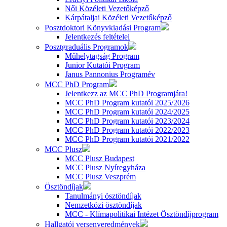
Női Közéleti Vezetőképző
Kárpátaljai Közéleti Vezetőképző
Posztdoktori Könyvkiadási Program
Jelentkezés feltételei
Posztgraduális Programok
Műhelytagság Program
Junior Kutatói Program
Janus Pannonius Programév
MCC PhD Program
Jelentkezz az MCC PhD Programjára!
MCC PhD Program kutatói 2025/2026
MCC PhD Program kutatói 2024/2025
MCC PhD Program kutatói 2023/2024
MCC PhD Program kutatói 2022/2023
MCC PhD Program kutatói 2021/2022
MCC Plusz
MCC Plusz Budapest
MCC Plusz Nyíregyháza
MCC Plusz Veszprém
Ösztöndíjak
Tanulmányi ösztöndíjak
Nemzetközi ösztöndíjak
MCC - Klímapolitikai Intézet Ösztöndíjprogram
Hallgatói versenyeredmények