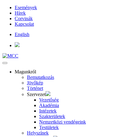
Események
Hírek
Corvinák
Kapcsolat
English
Magunkról
Bemutatkozás
Jövőkép
Történet
Szervezet
Vezetőség
Akadémia
Intézetek
Szakterületek
Nemzetközi vendégeink
Testületek
Helyszínek