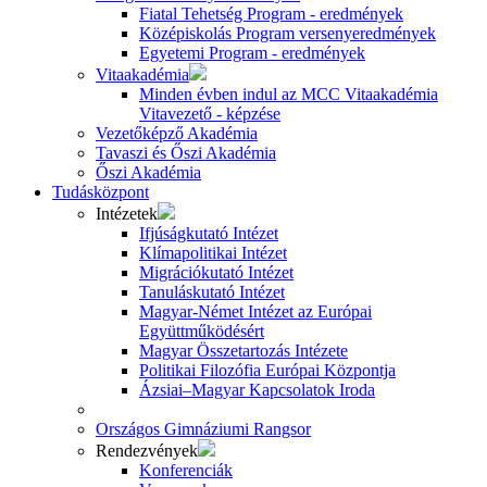
Fiatal Tehetség Program - eredmények
Középiskolás Program versenyeredmények
Egyetemi Program - eredmények
Vitaakadémia
Minden évben indul az MCC Vitaakadémia
Vitavezető - képzése
Vezetőképző Akadémia
Tavaszi és Őszi Akadémia
Őszi Akadémia
Tudásközpont
Intézetek
Ifjúságkutató Intézet
Klímapolitikai Intézet
Migrációkutató Intézet
Tanuláskutató Intézet
Magyar-Német Intézet az Európai
Együttműködésért
Magyar Összetartozás Intézete
Politikai Filozófia Európai Központja
Ázsiai–Magyar Kapcsolatok Iroda
Országos Gimnáziumi Rangsor
Rendezvények
Konferenciák