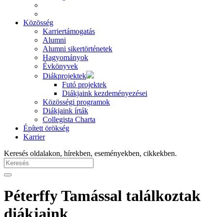
Közösség
Karriertámogatás
Alumni
Alumni sikertörténetek
Hagyományok
Évkönyvek
Diákprojektek
Futó projektek
Diákjaink kezdeményezései
Közösségi programok
Diákjaink írták
Collegista Charta
Épített örökség
Karrier
Keresés oldalakon, hírekben, eseményekben, cikkekben.
Péterffy Tamással találkoztak
diákjaink