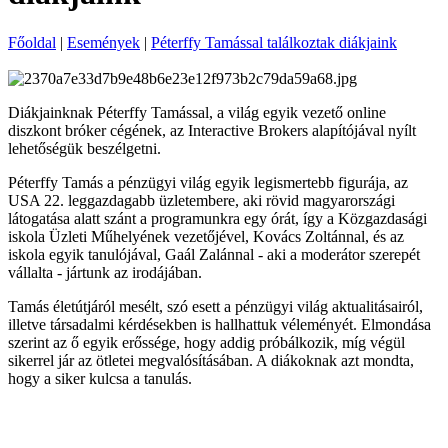
Főoldal
|
Események
|
Péterffy Tamással találkoztak diákjaink
Diákjainknak Péterffy Tamással, a világ egyik vezető online
diszkont bróker cégének, az Interactive Brokers alapítójával nyílt
lehetőségük beszélgetni.
Péterffy Tamás a pénzügyi világ egyik legismertebb figurája, az
USA 22. leggazdagabb üzletembere, aki rövid magyarországi
látogatása alatt szánt a programunkra egy órát, így a Közgazdasági
iskola Üzleti Műhelyének vezetőjével, Kovács Zoltánnal, és az
iskola egyik tanulójával, Gaál Zalánnal - aki a moderátor szerepét
vállalta - jártunk az irodájában.
Tamás életútjáról mesélt, szó esett a pénzügyi világ aktualitásairól,
illetve társadalmi kérdésekben is hallhattuk véleményét. Elmondása
szerint az ő egyik erőssége, hogy addig próbálkozik, míg végül
sikerrel jár az ötletei megvalósításában. A diákoknak azt mondta,
hogy a siker kulcsa a tanulás.