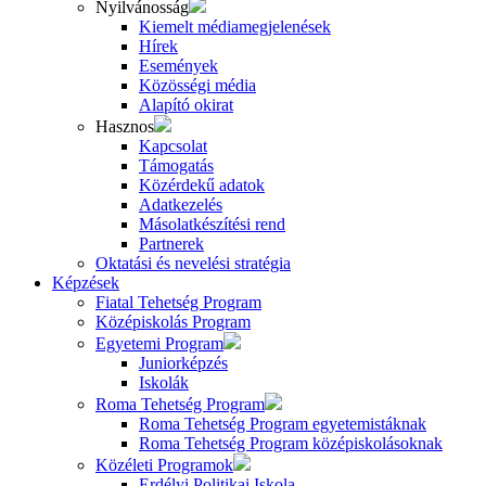
Nyilvánosság
Kiemelt médiamegjelenések
Hírek
Események
Közösségi média
Alapító okirat
Hasznos
Kapcsolat
Támogatás
Közérdekű adatok
Adatkezelés
Másolatkészítési rend
Partnerek
Oktatási és nevelési stratégia
Képzések
Fiatal Tehetség Program
Középiskolás Program
Egyetemi Program
Juniorképzés
Iskolák
Roma Tehetség Program
Roma Tehetség Program egyetemistáknak
Roma Tehetség Program középiskolásoknak
Közéleti Programok
Erdélyi Politikai Iskola