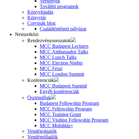
Versenyek
További programok
Könyvkiadás
Könyvtár
Corvinák blog
Családtörténeti pályázat
Nemzetközi
Rendezvénysorozatok
MCC Budapest Lectures
MCC Ambassador Talks
MCC Lunch Talks
MCC Election Nights
MCC Feszt
MCC London Summit
Konferenciák
MCC Budapest Summit
Egyéb konferenciák
Ösztöndíjak
Budapest Fellowship Program
MCC Fellowship Program
MCC Training Grant
MCC Visiting Fellowship Program
MCC Mobilitás+
Vendégoktatók
Vendégelőadók