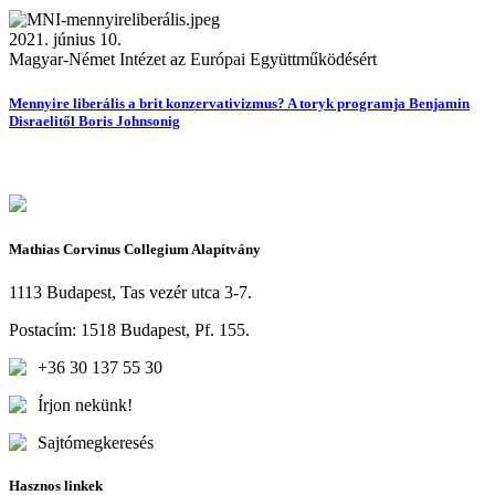
2021. június 10.
Magyar-Német Intézet az Európai Együttműködésért
Mennyire liberális a brit konzervativizmus? A toryk programja Benjamin
Disraelitől Boris Johnsonig
Mathias Corvinus Collegium Alapítvány
1113 Budapest, Tas vezér utca 3-7.
Postacím: 1518 Budapest, Pf. 155.
+36 30 137 55 30
Írjon nekünk!
Sajtómegkeresés
Hasznos linkek