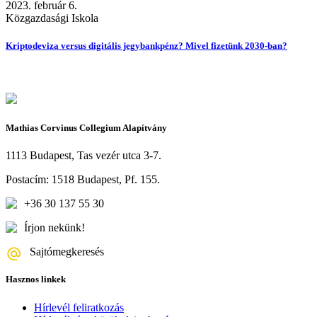
2023. február 6.
Közgazdasági Iskola
Kriptodeviza versus digitális jegybankpénz? Mivel fizetünk 2030-ban?
Mathias Corvinus Collegium Alapítvány
1113 Budapest, Tas vezér utca 3-7.
Postacím: 1518 Budapest, Pf. 155.
+36 30 137 55 30
Írjon nekünk!
Sajtómegkeresés
Hasznos linkek
Hírlevél feliratkozás