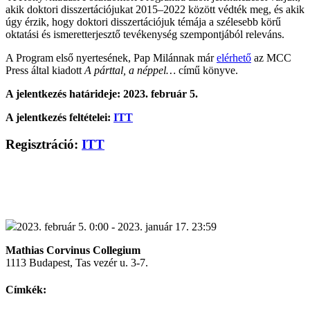
akik doktori disszertációjukat 2015–2022 között védték meg, és akik
úgy érzik, hogy doktori disszertációjuk témája a szélesebb körű
oktatási és ismeretterjesztő tevékenység szempontjából releváns.
A Program első nyertesének, Pap Milánnak már
elérhető
az MCC
Press által kiadott
A párttal, a néppel…
című könyve.
A jelentkezés határideje: 2023. február 5.
A jelentkezés feltételei:
ITT
Regisztráció:
ITT
2023. február 5. 0:00 - 2023. január 17. 23:59
Mathias Corvinus Collegium
1113 Budapest, Tas vezér u. 3-7.
Címkék: