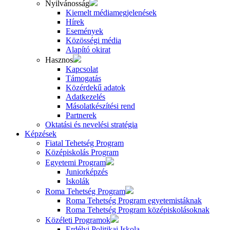
Nyilvánosság
Kiemelt médiamegjelenések
Hírek
Események
Közösségi média
Alapító okirat
Hasznos
Kapcsolat
Támogatás
Közérdekű adatok
Adatkezelés
Másolatkészítési rend
Partnerek
Oktatási és nevelési stratégia
Képzések
Fiatal Tehetség Program
Középiskolás Program
Egyetemi Program
Juniorképzés
Iskolák
Roma Tehetség Program
Roma Tehetség Program egyetemistáknak
Roma Tehetség Program középiskolásoknak
Közéleti Programok
Erdélyi Politikai Iskola