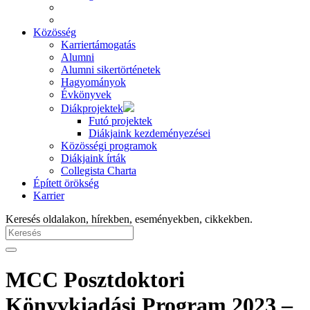
Közösség
Karriertámogatás
Alumni
Alumni sikertörténetek
Hagyományok
Évkönyvek
Diákprojektek
Futó projektek
Diákjaink kezdeményezései
Közösségi programok
Diákjaink írták
Collegista Charta
Épített örökség
Karrier
Keresés oldalakon, hírekben, eseményekben, cikkekben.
MCC Posztdoktori
Könyvkiadási Program 2023 –