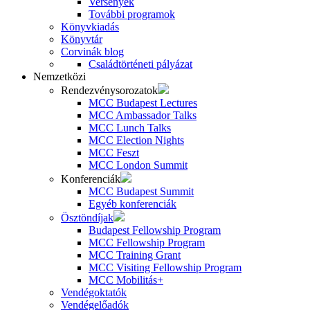
Versenyek
További programok
Könyvkiadás
Könyvtár
Corvinák blog
Családtörténeti pályázat
Nemzetközi
Rendezvénysorozatok
MCC Budapest Lectures
MCC Ambassador Talks
MCC Lunch Talks
MCC Election Nights
MCC Feszt
MCC London Summit
Konferenciák
MCC Budapest Summit
Egyéb konferenciák
Ösztöndíjak
Budapest Fellowship Program
MCC Fellowship Program
MCC Training Grant
MCC Visiting Fellowship Program
MCC Mobilitás+
Vendégoktatók
Vendégelőadók