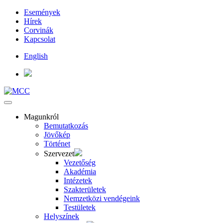
Események
Hírek
Corvinák
Kapcsolat
English
Magunkról
Bemutatkozás
Jövőkép
Történet
Szervezet
Vezetőség
Akadémia
Intézetek
Szakterületek
Nemzetközi vendégeink
Testületek
Helyszínek