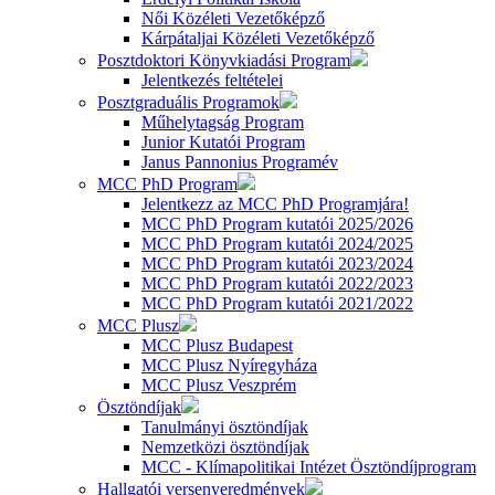
Női Közéleti Vezetőképző
Kárpátaljai Közéleti Vezetőképző
Posztdoktori Könyvkiadási Program
Jelentkezés feltételei
Posztgraduális Programok
Műhelytagság Program
Junior Kutatói Program
Janus Pannonius Programév
MCC PhD Program
Jelentkezz az MCC PhD Programjára!
MCC PhD Program kutatói 2025/2026
MCC PhD Program kutatói 2024/2025
MCC PhD Program kutatói 2023/2024
MCC PhD Program kutatói 2022/2023
MCC PhD Program kutatói 2021/2022
MCC Plusz
MCC Plusz Budapest
MCC Plusz Nyíregyháza
MCC Plusz Veszprém
Ösztöndíjak
Tanulmányi ösztöndíjak
Nemzetközi ösztöndíjak
MCC - Klímapolitikai Intézet Ösztöndíjprogram
Hallgatói versenyeredmények