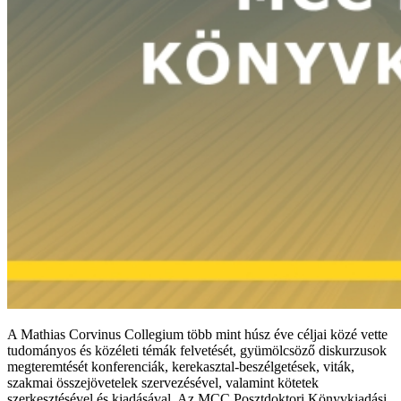
A Mathias Corvinus Collegium több mint húsz éve céljai közé vette
tudományos és közéleti témák felvetését, gyümölcsöző diskurzusok
megteremtését konferenciák, kerekasztal-beszélgetések, viták,
szakmai összejövetelek szervezésével, valamint kötetek
szerkesztésével és kiadásával. Az MCC Posztdoktori Könyvkiadási