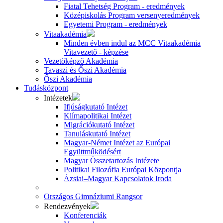
Fiatal Tehetség Program - eredmények
Középiskolás Program versenyeredmények
Egyetemi Program - eredmények
Vitaakadémia
Minden évben indul az MCC Vitaakadémia
Vitavezető - képzése
Vezetőképző Akadémia
Tavaszi és Őszi Akadémia
Őszi Akadémia
Tudásközpont
Intézetek
Ifjúságkutató Intézet
Klímapolitikai Intézet
Migrációkutató Intézet
Tanuláskutató Intézet
Magyar-Német Intézet az Európai
Együttműködésért
Magyar Összetartozás Intézete
Politikai Filozófia Európai Központja
Ázsiai–Magyar Kapcsolatok Iroda
Országos Gimnáziumi Rangsor
Rendezvények
Konferenciák