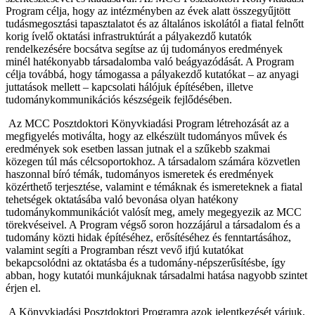
Program célja, hogy az intézményben az évek alatt összegyűjtött
tudásmegosztási tapasztalatot és az általános iskolától a fiatal felnőtt
korig ívelő oktatási infrastruktúrát a pályakezdő kutatók
rendelkezésére bocsátva segítse az új tudományos eredmények
minél hatékonyabb társadalomba való beágyazódását. A Program
célja továbbá, hogy támogassa a pályakezdő kutatókat – az anyagi
juttatások mellett – kapcsolati hálójuk építésében, illetve
tudománykommunikációs készségeik fejlődésében.
Az MCC Posztdoktori Könyvkiadási Program létrehozását az a
megfigyelés motiválta, hogy az elkészült tudományos művek és
eredmények sok esetben lassan jutnak el a szűkebb szakmai
közegen túl más célcsoportokhoz. A társadalom számára közvetlen
haszonnal bíró témák, tudományos ismeretek és eredmények
közérthető terjesztése, valamint e témáknak és ismereteknek a fiatal
tehetségek oktatásába való bevonása olyan hatékony
tudománykommunikációt valósít meg, amely megegyezik az MCC
törekvéseivel. A Program végső soron hozzájárul a társadalom és a
tudomány közti hidak építéséhez, erősítéséhez és fenntartásához,
valamint segíti a Programban részt vevő ifjú kutatókat
bekapcsolódni az oktatásba és a tudomány-népszerűsítésbe, így
abban, hogy kutatói munkájuknak társadalmi hatása nagyobb szintet
érjen el.
A Könyvkiadási Posztdoktori Programra azok jelentkezését várjuk,