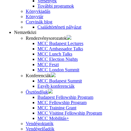
Versenyek
További programok
Könyvkiadás
Könyvtár
Corvinák blog
Családtörténeti pályázat
Nemzetközi
Rendezvénysorozatok
MCC Budapest Lectures
MCC Ambassador Talks
MCC Lunch Talks
MCC Election Nights
MCC Feszt
MCC London Summit
Konferenciák
MCC Budapest Summit
Egyéb konferenciák
Ösztöndíjak
Budapest Fellowship Program
MCC Fellowship Program
MCC Training Grant
MCC Visiting Fellowship Program
MCC Mobilitás+
Vendégoktatók
Vendégelőadók