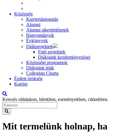
Közösség
Karriertámogatás
Alumni
Alumni sikertörténetek
Hagyományok
Évkönyvek
Diákprojektek
Futó projektek
Diákjaink kezdeményezései
Közösségi programok
Diákjaink írták
Collegista Charta
Épített örökség
Karrier
Keresés oldalakon, hírekben, eseményekben, cikkekben.
Mit termelünk holnap, ha