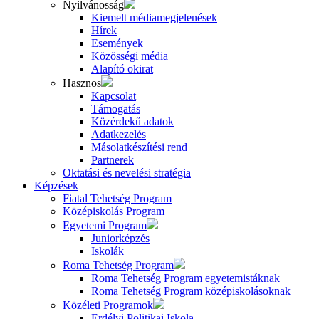
Nyilvánosság
Kiemelt médiamegjelenések
Hírek
Események
Közösségi média
Alapító okirat
Hasznos
Kapcsolat
Támogatás
Közérdekű adatok
Adatkezelés
Másolatkészítési rend
Partnerek
Oktatási és nevelési stratégia
Képzések
Fiatal Tehetség Program
Középiskolás Program
Egyetemi Program
Juniorképzés
Iskolák
Roma Tehetség Program
Roma Tehetség Program egyetemistáknak
Roma Tehetség Program középiskolásoknak
Közéleti Programok
Erdélyi Politikai Iskola