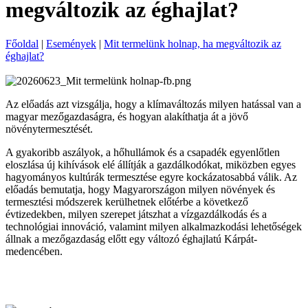
megváltozik az éghajlat?
Főoldal
|
Események
|
Mit termelünk holnap, ha megváltozik az
éghajlat?
Az előadás azt vizsgálja, hogy a klímaváltozás milyen hatással van a
magyar mezőgazdaságra, és hogyan alakíthatja át a jövő
növénytermesztését.
A gyakoribb aszályok, a hőhullámok és a csapadék egyenlőtlen
eloszlása új kihívások elé állítják a gazdálkodókat, miközben egyes
hagyományos kultúrák termesztése egyre kockázatosabbá válik. Az
előadás bemutatja, hogy Magyarországon milyen növények és
termesztési módszerek kerülhetnek előtérbe a következő
évtizedekben, milyen szerepet játszhat a vízgazdálkodás és a
technológiai innováció, valamint milyen alkalmazkodási lehetőségek
állnak a mezőgazdaság előtt egy változó éghajlatú Kárpát-
medencében.