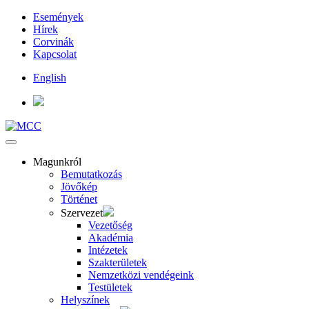
Események
Hírek
Corvinák
Kapcsolat
English
Magunkról
Bemutatkozás
Jövőkép
Történet
Szervezet
Vezetőség
Akadémia
Intézetek
Szakterületek
Nemzetközi vendégeink
Testületek
Helyszínek