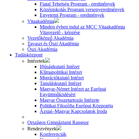
Fiatal Tehetség Program - eredmények
Középiskolás Program versenyeredmények
Egyetemi Program - eredmények
Vitaakadémia
Minden évben indul az MCC Vitaakadémia
Vitavezető - képzése
Vezetőképző Akadémia
Tavaszi és Őszi Akadémia
Őszi Akadémia
Tudásközpont
Intézetek
Ifjúságkutató Intézet
Klímapolitikai Intézet
Migrációkutató Intézet
Tanuláskutató Intézet
Magyar-Német Intézet az Európai
Együttműködésért
Magyar Összetartozás Intézete
Politikai Filozófia Európai Központja
Ázsiai–Magyar Kapcsolatok Iroda
Országos Gimnáziumi Rangsor
Rendezvények
Konferenciák