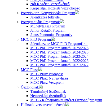
Női Közéleti Vezetőképző
Kárpátaljai Közéleti Vezetőképző
Posztdoktori Könyvkiadási Program
Jelentkezés feltételei
Posztgraduális Programok
Műhelytagság Program
Junior Kutatói Program
Janus Pannonius Programév
MCC PhD Program
Jelentkezz az MCC PhD Programjára!
MCC PhD Program kutatói 2025/2026
MCC PhD Program kutatói 2024/2025
MCC PhD Program kutatói 2023/2024
MCC PhD Program kutatói 2022/2023
MCC PhD Program kutatói 2021/2022
MCC Plusz
MCC Plusz Budapest
MCC Plusz Nyíregyháza
MCC Plusz Veszprém
Ösztöndíjak
Tanulmányi ösztöndíjak
Nemzetközi ösztöndíjak
MCC - Klímapolitikai Intézet Ösztöndíjprogram
Hallgatói versenyeredmények