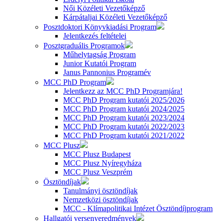
Női Közéleti Vezetőképző
Kárpátaljai Közéleti Vezetőképző
Posztdoktori Könyvkiadási Program
Jelentkezés feltételei
Posztgraduális Programok
Műhelytagság Program
Junior Kutatói Program
Janus Pannonius Programév
MCC PhD Program
Jelentkezz az MCC PhD Programjára!
MCC PhD Program kutatói 2025/2026
MCC PhD Program kutatói 2024/2025
MCC PhD Program kutatói 2023/2024
MCC PhD Program kutatói 2022/2023
MCC PhD Program kutatói 2021/2022
MCC Plusz
MCC Plusz Budapest
MCC Plusz Nyíregyháza
MCC Plusz Veszprém
Ösztöndíjak
Tanulmányi ösztöndíjak
Nemzetközi ösztöndíjak
MCC - Klímapolitikai Intézet Ösztöndíjprogram
Hallgatói versenyeredmények