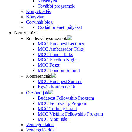
Versenyek
További programok
Könyvkiadás
Könyvtár
Corvinák blog
Családtörténeti pályázat
Nemzetközi
Rendezvénysorozatok
MCC Budapest Lectures
MCC Ambassador Talks
MCC Lunch Talks
MCC Election Nights
MCC Feszt
MCC London Summit
Konferenciák
MCC Budapest Summit
Egyéb konferenciák
Ösztöndíjak
Budapest Fellowship Program
MCC Fellowship Program
MCC Training Grant
MCC Visiting Fellowship Program
MCC Mobilitás+
Vendégoktatók
Vendégelőadók