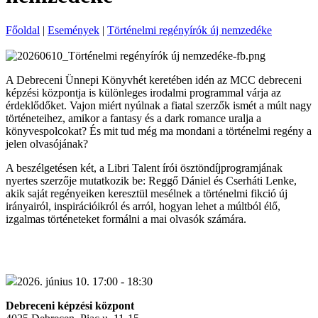
Főoldal
|
Események
|
Történelmi regényírók új nemzedéke
A Debreceni Ünnepi Könyvhét keretében idén az MCC debreceni
képzési központja is különleges irodalmi programmal várja az
érdeklődőket. Vajon miért nyúlnak a fiatal szerzők ismét a múlt nagy
történeteihez, amikor a fantasy és a dark romance uralja a
könyvespolcokat? És mit tud még ma mondani a történelmi regény a
jelen olvasójának?
A beszélgetésen két, a Libri Talent írói ösztöndíjprogramjának
nyertes szerzője mutatkozik be: Reggő Dániel és Cserháti Lenke,
akik saját regényeiken keresztül mesélnek a történelmi fikció új
irányairól, inspirációikról és arról, hogyan lehet a múltból élő,
izgalmas történeteket formálni a mai olvasók számára.
2026. június 10. 17:00 - 18:30
Debreceni képzési központ