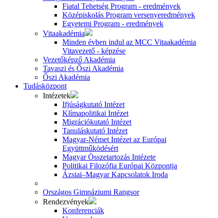
Fiatal Tehetség Program - eredmények
Középiskolás Program versenyeredmények
Egyetemi Program - eredmények
Vitaakadémia
Minden évben indul az MCC Vitaakadémia
Vitavezető - képzése
Vezetőképző Akadémia
Tavaszi és Őszi Akadémia
Őszi Akadémia
Tudásközpont
Intézetek
Ifjúságkutató Intézet
Klímapolitikai Intézet
Migrációkutató Intézet
Tanuláskutató Intézet
Magyar-Német Intézet az Európai
Együttműködésért
Magyar Összetartozás Intézete
Politikai Filozófia Európai Központja
Ázsiai–Magyar Kapcsolatok Iroda
Országos Gimnáziumi Rangsor
Rendezvények
Konferenciák