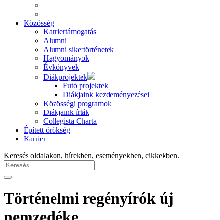
Közösség
Karriertámogatás
Alumni
Alumni sikertörténetek
Hagyományok
Évkönyvek
Diákprojektek
Futó projektek
Diákjaink kezdeményezései
Közösségi programok
Diákjaink írták
Collegista Charta
Épített örökség
Karrier
Keresés oldalakon, hírekben, eseményekben, cikkekben.
Történelmi regényírók új
nemzedéke