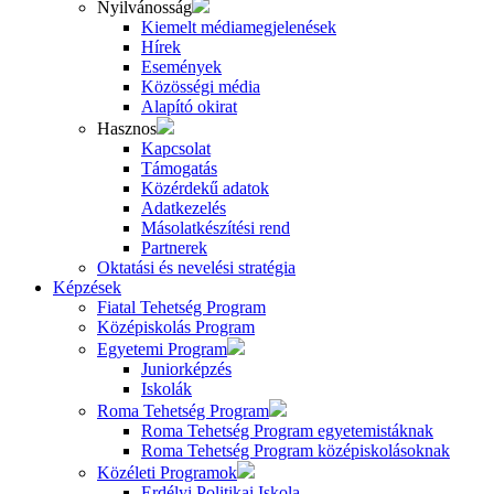
Nyilvánosság
Kiemelt médiamegjelenések
Hírek
Események
Közösségi média
Alapító okirat
Hasznos
Kapcsolat
Támogatás
Közérdekű adatok
Adatkezelés
Másolatkészítési rend
Partnerek
Oktatási és nevelési stratégia
Képzések
Fiatal Tehetség Program
Középiskolás Program
Egyetemi Program
Juniorképzés
Iskolák
Roma Tehetség Program
Roma Tehetség Program egyetemistáknak
Roma Tehetség Program középiskolásoknak
Közéleti Programok
Erdélyi Politikai Iskola