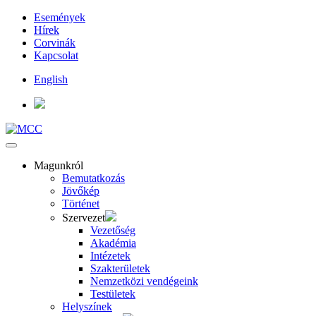
Események
Hírek
Corvinák
Kapcsolat
English
Magunkról
Bemutatkozás
Jövőkép
Történet
Szervezet
Vezetőség
Akadémia
Intézetek
Szakterületek
Nemzetközi vendégeink
Testületek
Helyszínek