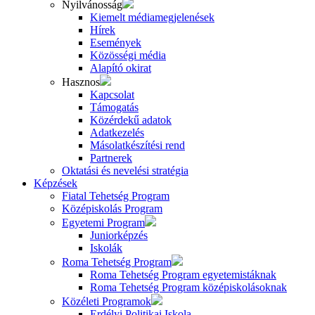
Nyilvánosság
Kiemelt médiamegjelenések
Hírek
Események
Közösségi média
Alapító okirat
Hasznos
Kapcsolat
Támogatás
Közérdekű adatok
Adatkezelés
Másolatkészítési rend
Partnerek
Oktatási és nevelési stratégia
Képzések
Fiatal Tehetség Program
Középiskolás Program
Egyetemi Program
Juniorképzés
Iskolák
Roma Tehetség Program
Roma Tehetség Program egyetemistáknak
Roma Tehetség Program középiskolásoknak
Közéleti Programok
Erdélyi Politikai Iskola