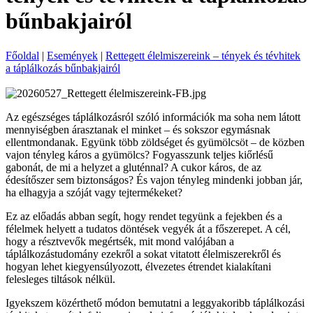
bűnbakjairól
Főoldal
|
Események
|
Rettegett élelmiszereink – tények és tévhitek
a táplálkozás bűnbakjairól
Az egészséges táplálkozásról szóló információk ma soha nem látott
mennyiségben árasztanak el minket – és sokszor egymásnak
ellentmondanak. Együnk több zöldséget és gyümölcsöt – de közben
vajon tényleg káros a gyümölcs? Fogyasszunk teljes kiőrlésű
gabonát, de mi a helyzet a gluténnal? A cukor káros, de az
édesítőszer sem biztonságos? És vajon tényleg mindenki jobban jár,
ha elhagyja a szóját vagy tejtermékeket?
Ez az előadás abban segít, hogy rendet tegyünk a fejekben és a
félelmek helyett a tudatos döntések vegyék át a főszerepet. A cél,
hogy a résztvevők megértsék, mit mond valójában a
táplálkozástudomány ezekről a sokat vitatott élelmiszerekről és
hogyan lehet kiegyensúlyozott, élvezetes étrendet kialakítani
felesleges tiltások nélkül.
Igyekszem közérthető módon bemutatni a leggyakoribb táplálkozási