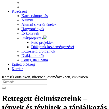
Közösség
Karriertámogatás
Alumni
Alumni sikertörténetek
Hagyományok
Évkönyvek
Diákprojektek
Futó projektek
Diákjaink kezdeményezései
Közösségi programok
Diákjaink írták
Collegista Charta
Épített örökség
Karrier
Keresés oldalakon, hírekben, eseményekben, cikkekben.
Rettegett élelmiszereink –
tények és tévhitek a táplálkozás