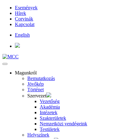
Események
Hírek
Corvinák
Kapcsolat
English
Magunkról
Bemutatkozás
Jövőkép
Történet
Szervezet
Vezetőség
Akadémia
Intézetek
Szakterületek
Nemzetközi vendégeink
Testületek
Helyszínek