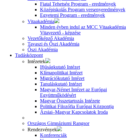
Fiatal Tehetség Program - eredmények
Középiskolás Program versenyeredmények
Egyetemi Program - eredmények
Vitaakadémia
Minden évben indul az MCC Vitaakadémia
Vitavezető - képzése
Vezetőképző Akadémia
Tavaszi és Őszi Akadémia
Őszi Akadémia
Tudásközpont
Intézetek
Ifjúságkutató Intézet
Klímapolitikai Intézet
Migrációkutató Intézet
Tanuláskutató Intézet
Magyar-Német Intézet az Európai
Együttműködésért
Magyar Összetartozás Intézete
Politikai Filozófia Európai Központja
Ázsiai–Magyar Kapcsolatok Iroda
Országos Gimnáziumi Rangsor
Rendezvények
Konferenciák