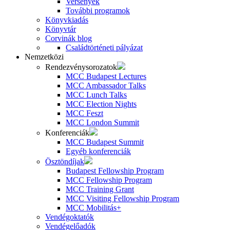
Versenyek
További programok
Könyvkiadás
Könyvtár
Corvinák blog
Családtörténeti pályázat
Nemzetközi
Rendezvénysorozatok
MCC Budapest Lectures
MCC Ambassador Talks
MCC Lunch Talks
MCC Election Nights
MCC Feszt
MCC London Summit
Konferenciák
MCC Budapest Summit
Egyéb konferenciák
Ösztöndíjak
Budapest Fellowship Program
MCC Fellowship Program
MCC Training Grant
MCC Visiting Fellowship Program
MCC Mobilitás+
Vendégoktatók
Vendégelőadók