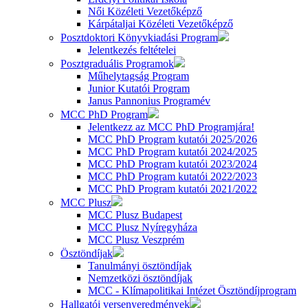
Női Közéleti Vezetőképző
Kárpátaljai Közéleti Vezetőképző
Posztdoktori Könyvkiadási Program
Jelentkezés feltételei
Posztgraduális Programok
Műhelytagság Program
Junior Kutatói Program
Janus Pannonius Programév
MCC PhD Program
Jelentkezz az MCC PhD Programjára!
MCC PhD Program kutatói 2025/2026
MCC PhD Program kutatói 2024/2025
MCC PhD Program kutatói 2023/2024
MCC PhD Program kutatói 2022/2023
MCC PhD Program kutatói 2021/2022
MCC Plusz
MCC Plusz Budapest
MCC Plusz Nyíregyháza
MCC Plusz Veszprém
Ösztöndíjak
Tanulmányi ösztöndíjak
Nemzetközi ösztöndíjak
MCC - Klímapolitikai Intézet Ösztöndíjprogram
Hallgatói versenyeredmények