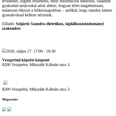
tévhiteket, segítek felismerni, mely információk hitelesek, valamint
gyakorlati tanácsokat adok ahhoz, hogyan lehet magabiztosan,
tudatosan étkezni a hétköznapokban – anélkül, hogy minden falatot
gyanakvással kellene néznünk.
Előadó:
Szijártó Szandra dietetikus, táplálkozástudományi
szakember
2026. május 27. 17:00 - 18:30
Veszprémi képzési központ
8200 Veszprém, Mikszáth Kálmán utca 3.
8200 Veszprém, Mikszáth Kálmán utca 3.
Megosztás: