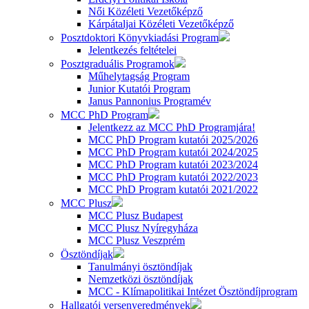
Női Közéleti Vezetőképző
Kárpátaljai Közéleti Vezetőképző
Posztdoktori Könyvkiadási Program
Jelentkezés feltételei
Posztgraduális Programok
Műhelytagság Program
Junior Kutatói Program
Janus Pannonius Programév
MCC PhD Program
Jelentkezz az MCC PhD Programjára!
MCC PhD Program kutatói 2025/2026
MCC PhD Program kutatói 2024/2025
MCC PhD Program kutatói 2023/2024
MCC PhD Program kutatói 2022/2023
MCC PhD Program kutatói 2021/2022
MCC Plusz
MCC Plusz Budapest
MCC Plusz Nyíregyháza
MCC Plusz Veszprém
Ösztöndíjak
Tanulmányi ösztöndíjak
Nemzetközi ösztöndíjak
MCC - Klímapolitikai Intézet Ösztöndíjprogram
Hallgatói versenyeredmények