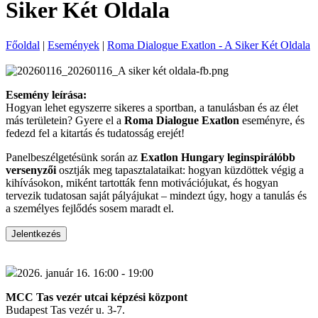
Siker Két Oldala
Főoldal
|
Események
|
Roma Dialogue Exatlon - A Siker Két Oldala
Esemény leírása:
Hogyan lehet egyszerre sikeres a sportban, a tanulásban és az élet
más területein? Gyere el a
Roma Dialogue Exatlon
eseményre, és
fedezd fel a kitartás és tudatosság erejét!
Panelbeszélgetésünk során az
Exatlon Hungary leginspirálóbb
versenyzői
osztják meg tapasztalataikat: hogyan küzdöttek végig a
kihívásokon, miként tartották fenn motivációjukat, és hogyan
tervezik tudatosan saját pályájukat – mindezt úgy, hogy a tanulás és
a személyes fejlődés sosem maradt el.
Jelentkezés
2026. január 16. 16:00 - 19:00
MCC Tas vezér utcai képzési központ
Budapest Tas vezér u. 3-7.