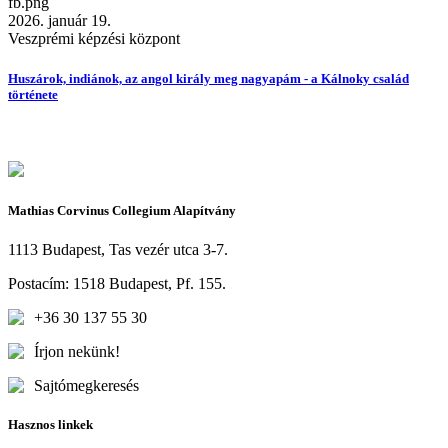
2026. január 19.
Veszprémi képzési központ
Huszárok, indiánok, az angol király meg nagyapám - a Kálnoky család
története
Mathias Corvinus Collegium Alapítvány
1113 Budapest, Tas vezér utca 3-7.
Postacím: 1518 Budapest, Pf. 155.
+36 30 137 55 30
Írjon nekünk!
Sajtómegkeresés
Hasznos linkek