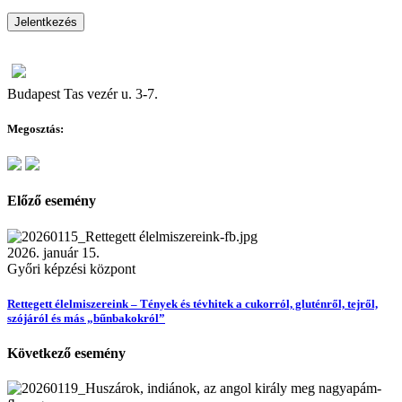
Jelentkezés
Budapest Tas vezér u. 3-7.
Megosztás:
Előző esemény
2026. január 15.
Győri képzési központ
Rettegett élelmiszereink – Tények és tévhitek a cukorról, gluténről, tejről,
szójáról és más „bűnbakokról”
Következő esemény