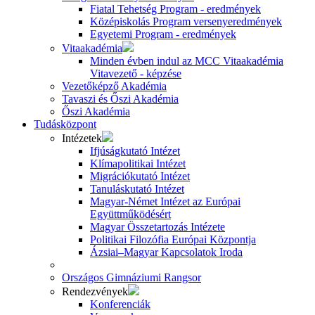
Fiatal Tehetség Program - eredmények
Középiskolás Program versenyeredmények
Egyetemi Program - eredmények
Vitaakadémia
Minden évben indul az MCC Vitaakadémia
Vitavezető - képzése
Vezetőképző Akadémia
Tavaszi és Őszi Akadémia
Őszi Akadémia
Tudásközpont
Intézetek
Ifjúságkutató Intézet
Klímapolitikai Intézet
Migrációkutató Intézet
Tanuláskutató Intézet
Magyar-Német Intézet az Európai
Együttműködésért
Magyar Összetartozás Intézete
Politikai Filozófia Európai Központja
Ázsiai–Magyar Kapcsolatok Iroda
Országos Gimnáziumi Rangsor
Rendezvények
Konferenciák