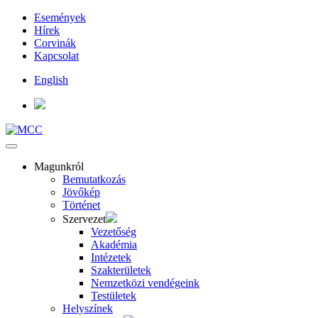
Események
Hírek
Corvinák
Kapcsolat
English
Magunkról
Bemutatkozás
Jövőkép
Történet
Szervezet
Vezetőség
Akadémia
Intézetek
Szakterületek
Nemzetközi vendégeink
Testületek
Helyszínek