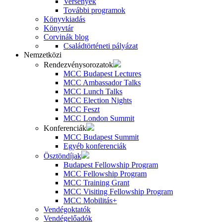
Versenyek
További programok
Könyvkiadás
Könyvtár
Corvinák blog
Családtörténeti pályázat
Nemzetközi
Rendezvénysorozatok
MCC Budapest Lectures
MCC Ambassador Talks
MCC Lunch Talks
MCC Election Nights
MCC Feszt
MCC London Summit
Konferenciák
MCC Budapest Summit
Egyéb konferenciák
Ösztöndíjak
Budapest Fellowship Program
MCC Fellowship Program
MCC Training Grant
MCC Visiting Fellowship Program
MCC Mobilitás+
Vendégoktatók
Vendégelőadók