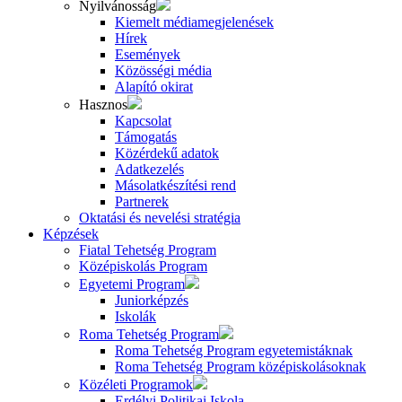
Nyilvánosság
Kiemelt médiamegjelenések
Hírek
Események
Közösségi média
Alapító okirat
Hasznos
Kapcsolat
Támogatás
Közérdekű adatok
Adatkezelés
Másolatkészítési rend
Partnerek
Oktatási és nevelési stratégia
Képzések
Fiatal Tehetség Program
Középiskolás Program
Egyetemi Program
Juniorképzés
Iskolák
Roma Tehetség Program
Roma Tehetség Program egyetemistáknak
Roma Tehetség Program középiskolásoknak
Közéleti Programok
Erdélyi Politikai Iskola