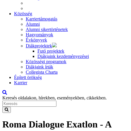
Közösség
Karriertámogatás
Alumni
Alumni sikertörténetek
Hagyományok
Évkönyvek
Diákprojektek
Futó projektek
Diákjaink kezdeményezései
Közösségi programok
Diákjaink írták
Collegista Charta
Épített örökség
Karrier
Keresés oldalakon, hírekben, eseményekben, cikkekben.
Roma Dialogue Exatlon - A