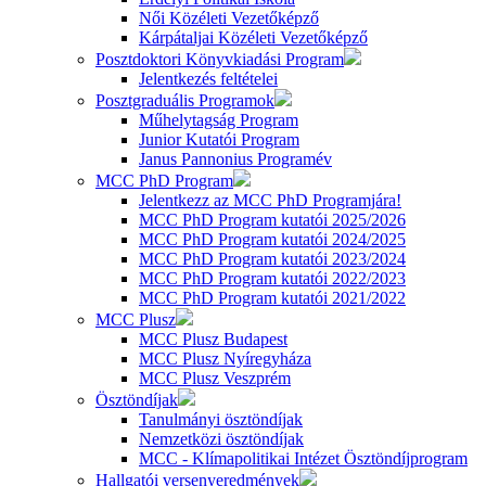
Női Közéleti Vezetőképző
Kárpátaljai Közéleti Vezetőképző
Posztdoktori Könyvkiadási Program
Jelentkezés feltételei
Posztgraduális Programok
Műhelytagság Program
Junior Kutatói Program
Janus Pannonius Programév
MCC PhD Program
Jelentkezz az MCC PhD Programjára!
MCC PhD Program kutatói 2025/2026
MCC PhD Program kutatói 2024/2025
MCC PhD Program kutatói 2023/2024
MCC PhD Program kutatói 2022/2023
MCC PhD Program kutatói 2021/2022
MCC Plusz
MCC Plusz Budapest
MCC Plusz Nyíregyháza
MCC Plusz Veszprém
Ösztöndíjak
Tanulmányi ösztöndíjak
Nemzetközi ösztöndíjak
MCC - Klímapolitikai Intézet Ösztöndíjprogram
Hallgatói versenyeredmények