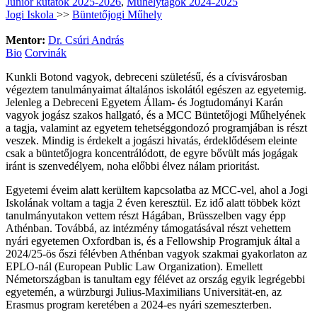
Junior kutatók 2025-2026
,
Műhelytagok 2024-2025
Jogi Iskola
>>
Büntetőjogi Műhely
Mentor:
Dr. Csúri András
Bio
Corvinák
Kunkli Botond vagyok, debreceni születésű, és a cívisvárosban
végeztem tanulmányaimat általános iskolától egészen az egyetemig.
Jelenleg a Debreceni Egyetem Állam- és Jogtudományi Karán
vagyok jogász szakos hallgató, és a MCC Büntetőjogi Műhelyének
a tagja, valamint az egyetem tehetséggondozó programjában is részt
veszek. Mindig is érdekelt a jogászi hivatás, érdeklődésem eleinte
csak a büntetőjogra koncentrálódott, de egyre bővült más jogágak
iránt is szenvedélyem, noha előbbi élvez nálam prioritást.
Egyetemi éveim alatt kerültem kapcsolatba az MCC-vel, ahol a Jogi
Iskolának voltam a tagja 2 éven keresztül. Ez idő alatt többek közt
tanulmányutakon vettem részt Hágában, Brüsszelben vagy épp
Athénban. Továbbá, az intézmény támogatásával részt vehettem
nyári egyetemen Oxfordban is, és a Fellowship Programjuk által a
2024/25-ös őszi félévben Athénban vagyok szakmai gyakorlaton az
EPLO-nál (European Public Law Organization). Emellett
Németországban is tanultam egy félévet az ország egyik legrégebbi
egyetemén, a würzburgi Julius-Maximilians Universität-en, az
Erasmus program keretében a 2024-es nyári szemeszterben.