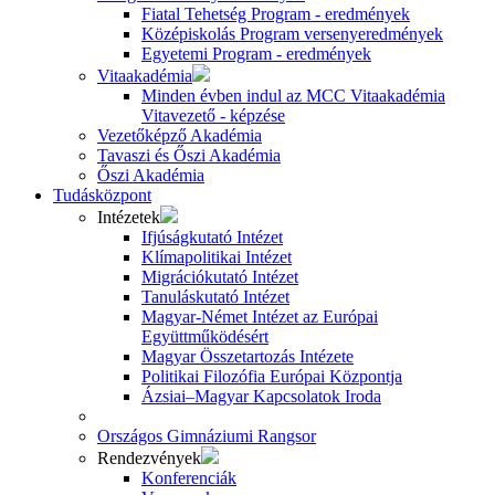
Fiatal Tehetség Program - eredmények
Középiskolás Program versenyeredmények
Egyetemi Program - eredmények
Vitaakadémia
Minden évben indul az MCC Vitaakadémia
Vitavezető - képzése
Vezetőképző Akadémia
Tavaszi és Őszi Akadémia
Őszi Akadémia
Tudásközpont
Intézetek
Ifjúságkutató Intézet
Klímapolitikai Intézet
Migrációkutató Intézet
Tanuláskutató Intézet
Magyar-Német Intézet az Európai
Együttműködésért
Magyar Összetartozás Intézete
Politikai Filozófia Európai Központja
Ázsiai–Magyar Kapcsolatok Iroda
Országos Gimnáziumi Rangsor
Rendezvények
Konferenciák