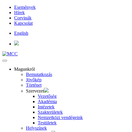
Események
Hírek
Corvinák
Kapcsolat
English
Magunkról
Bemutatkozás
Jövőkép
Történet
Szervezet
Vezetőség
Akadémia
Intézetek
Szakterületek
Nemzetközi vendégeink
Testületek
Helyszínek