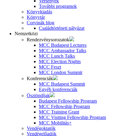
Versenyek
További programok
Könyvkiadás
Könyvtár
Corvinák blog
Családtörténeti pályázat
Nemzetközi
Rendezvénysorozatok
MCC Budapest Lectures
MCC Ambassador Talks
MCC Lunch Talks
MCC Election Nights
MCC Feszt
MCC London Summit
Konferenciák
MCC Budapest Summit
Egyéb konferenciák
Ösztöndíjak
Budapest Fellowship Program
MCC Fellowship Program
MCC Training Grant
MCC Visiting Fellowship Program
MCC Mobilitás+
Vendégoktatók
Vendégelőadók