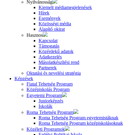
Nyilvánosság
Kiemelt médiamegjelenések
Hírek
Események
Közösségi média
Alapító okirat
Hasznos
Kapcsolat
Támogatás
Közérdekű adatok
Adatkezelés
Másolatkészítési rend
Partnerek
Oktatási és nevelési stratégia
Képzések
Fiatal Tehetség Program
Középiskolás Program
Egyetemi Program
Juniorképzés
Iskolák
Roma Tehetség Program
Roma Tehetség Program egyetemistáknak
Roma Tehetség Program középiskolásoknak
Közéleti Programok
Erdélyi Politikai Iskola