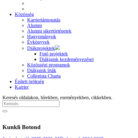
Közösség
Karriertámogatás
Alumni
Alumni sikertörténetek
Hagyományok
Évkönyvek
Diákprojektek
Futó projektek
Diákjaink kezdeményezései
Közösségi programok
Diákjaink írták
Collegista Charta
Épített örökség
Karrier
Keresés oldalakon, hírekben, eseményekben, cikkekben.
Kunkli Botond