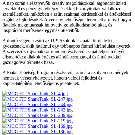
A nap során a résztvevők kreatív megoldásokkal, átgondolt üzleti
tervekkel és pénzügyi elképzelésekkel bizonyították vállalkozói
szemléletüket, miközben a zsűri szakmai kérdésekkel és értékeléssel
segítette fejlődésüket. A verseny lehetőséget teremtett arra is, hogy a
fiatalok megmutassák innovatív gondolkodásmódjukat, és
inspirációt merítsenek egymás ötleteiből.
A döntő végén a zsűri az UP! Szolnok csapatát hirdette ki
győztesnek, akik jutalmul egy többnapos fiumei kirándulást nyertek.
A szervezők ugyanakkor minden résztvevő csapat teljesítményét
elismerték: a diákok értékes ajándékcsomaggal és élményekkel
gazdagodva térhettek haza.
A Fiatal Tehetség Program résztvevői számára az ilyen események
nemcsak versenyhelyzetet, hanem valódi fejlődési és
kapcsolatépítési lehetőséget is jelentenek.