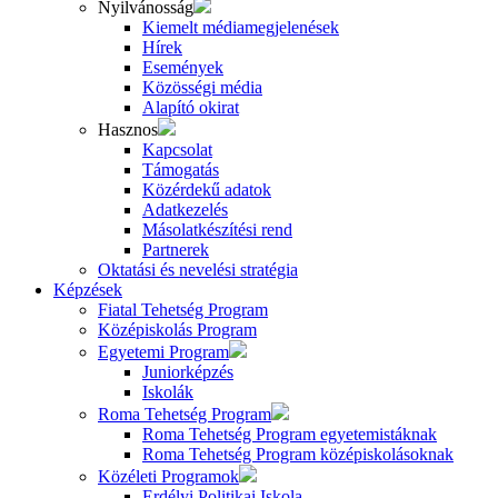
Nyilvánosság
Kiemelt médiamegjelenések
Hírek
Események
Közösségi média
Alapító okirat
Hasznos
Kapcsolat
Támogatás
Közérdekű adatok
Adatkezelés
Másolatkészítési rend
Partnerek
Oktatási és nevelési stratégia
Képzések
Fiatal Tehetség Program
Középiskolás Program
Egyetemi Program
Juniorképzés
Iskolák
Roma Tehetség Program
Roma Tehetség Program egyetemistáknak
Roma Tehetség Program középiskolásoknak
Közéleti Programok
Erdélyi Politikai Iskola