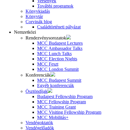
Versenyek
További programok
Könyvkiadás
Könyvtár
Corvinák blog
Családtörténeti pályázat
Nemzetközi
Rendezvénysorozatok
MCC Budapest Lectures
MCC Ambassador Talks
MCC Lunch Talks
MCC Election Nights
MCC Feszt
MCC London Summit
Konferenciák
MCC Budapest Summit
Egyéb konferenciák
Ösztöndíjak
Budapest Fellowship Program
MCC Fellowship Program
MCC Training Grant
MCC Visiting Fellowship Program
MCC Mobilitás+
Vendégoktatók
Vendégelőadók