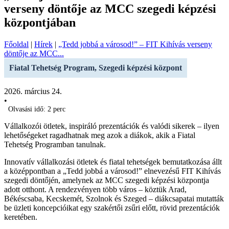
verseny döntője az MCC szegedi képzési
központjában
Főoldal
|
Hírek
|
„Tedd jobbá a városod!” – FIT Kihívás verseny
döntője az MCC...
Fiatal Tehetség Program, Szegedi képzési központ
2026. március 24.
•
Olvasási idő: 2 perc
Vállalkozói ötletek, inspiráló prezentációk és valódi sikerek – ilyen
lehetőségeket ragadhatnak meg azok a diákok, akik a Fiatal
Tehetség Programban tanulnak.
Innovatív vállalkozási ötletek és fiatal tehetségek bemutatkozása állt
a középpontban a „Tedd jobbá a városod!” elnevezésű FIT Kihívás
szegedi döntőjén, amelynek az MCC szegedi képzési központja
adott otthont. A rendezvényen több város – köztük Arad,
Békéscsaba, Kecskemét, Szolnok és Szeged – diákcsapatai mutatták
be üzleti koncepcióikat egy szakértői zsűri előtt, rövid prezentációk
keretében.