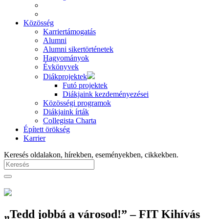
Közösség
Karriertámogatás
Alumni
Alumni sikertörténetek
Hagyományok
Évkönyvek
Diákprojektek
Futó projektek
Diákjaink kezdeményezései
Közösségi programok
Diákjaink írták
Collegista Charta
Épített örökség
Karrier
Keresés oldalakon, hírekben, eseményekben, cikkekben.
„Tedd jobbá a városod!” – FIT Kihívás