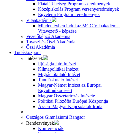
Fiatal Tehetség Program - eredmények
Középiskolás Program versenyeredmények
Egyetemi Program - eredmények
Vitaakadémia
Minden évben indul az MCC Vitaakadémia
Vitavezető - képzése
Vezetőképző Akadémia
Tavaszi és Őszi Akadémia
Őszi Akadémia
Tudásközpont
Intézetek
Ifjúságkutató Intézet
Klímapolitikai Intézet
Migrációkutató Intézet
Tanuláskutató Intézet
Magyar-Német Intézet az Európai
Együttműködésért
Magyar Összetartozás Intézete
Politikai Filozófia Európai Központja
Ázsiai–Magyar Kapcsolatok Iroda
Országos Gimnáziumi Rangsor
Rendezvények
Konferenciák