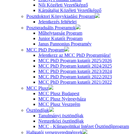
Női Közéleti Vezetőképző
Kárpátaljai Közéleti Vezetőképző
Posztdoktori Könyvkiadási Program
Jelentkezés feltételei
Posztgraduális Programok
Műhelytagság Program
Junior Kutatói Program
Janus Pannonius Programév
MCC PhD Program
Jelentkezz az MCC PhD Programjára!
MCC PhD Program kutatói 2025/2026
MCC PhD Program kutatói 2024/2025
MCC PhD Program kutatói 2023/2024
MCC PhD Program kutatói 2022/2023
MCC PhD Program kutatói 2021/2022
MCC Plusz
MCC Plusz Budapest
MCC Plusz Nyíregyháza
MCC Plusz Veszprém
Ösztöndíjak
Tanulmányi ösztöndíjak
Nemzetközi ösztöndíjak
MCC - Klímapolitikai Intézet Ösztöndíjprogram
Hallgatói versenyeredmények