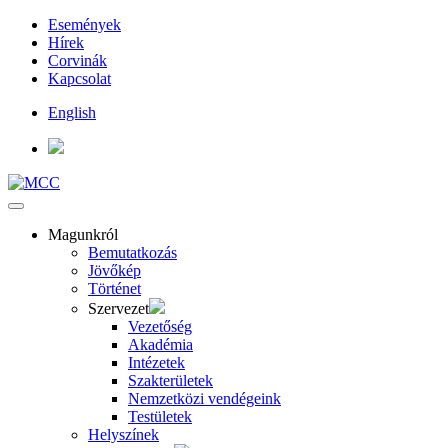
Események
Hírek
Corvinák
Kapcsolat
English
Magunkról
Bemutatkozás
Jövőkép
Történet
Szervezet
Vezetőség
Akadémia
Intézetek
Szakterületek
Nemzetközi vendégeink
Testületek
Helyszínek