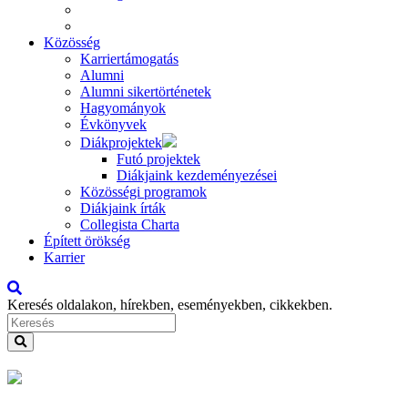
Közösség
Karriertámogatás
Alumni
Alumni sikertörténetek
Hagyományok
Évkönyvek
Diákprojektek
Futó projektek
Diákjaink kezdeményezései
Közösségi programok
Diákjaink írták
Collegista Charta
Épített örökség
Karrier
Keresés oldalakon, hírekben, eseményekben, cikkekben.