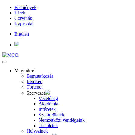
Események
Hírek
Corvinák
Kapcsolat
English
Magunkról
Bemutatkozás
Jövőkép
Történet
Szervezet
Vezetőség
Akadémia
Intézetek
Szakterületek
Nemzetközi vendégeink
Testületek
Helyszínek