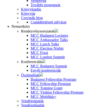
Versenyek
További programok
Könyvkiadás
Könyvtár
Corvinák blog
Családtörténeti pályázat
Nemzetközi
Rendezvénysorozatok
MCC Budapest Lectures
MCC Ambassador Talks
MCC Lunch Talks
MCC Election Nights
MCC Feszt
MCC London Summit
Konferenciák
MCC Budapest Summit
Egyéb konferenciák
Ösztöndíjak
Budapest Fellowship Program
MCC Fellowship Program
MCC Training Grant
MCC Visiting Fellowship Program
MCC Mobilitás+
Vendégoktatók
Vendégelőadók