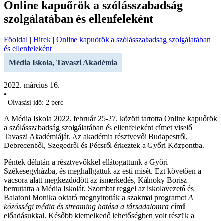
Online kapuőrök a szólásszabadság
szolgálatában és ellenfeleként
Főoldal
|
Hírek
|
Online kapuőrök a szólásszabadság szolgálatában
és ellenfeleként
Média Iskola, Tavaszi Akadémia
2022. március 16.
•
Olvasási idő: 2 perc
A Média Iskola 2022. február 25-27. között tartotta Online kapuőrök
a szólásszabadság szolgálatában és ellenfeleként címet viselő
Tavaszi Akadémiáját. Az akadémia résztvevői Budapestről,
Debrecenből, Szegedről és Pécsről érkeztek a Győri Központba.
Péntek délután a résztvevőkkel ellátogattunk a Győri
Székesegyházba, és meghallgattuk az esti misét. Ezt követően a
vacsora alatt megkezdődött az ismerkedés, Kálnoky Borisz
bemutatta a Média Iskolát. Szombat reggel az iskolavezető és
Balatoni Monika oktató megnyitották a szakmai programot
A
közösségi média és streaming hatása a társadalomra
című
előadásukkal. Később kiemelkedő lehetőségben volt részük a