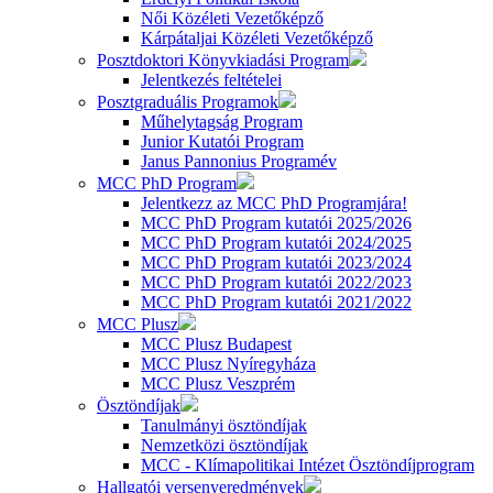
Női Közéleti Vezetőképző
Kárpátaljai Közéleti Vezetőképző
Posztdoktori Könyvkiadási Program
Jelentkezés feltételei
Posztgraduális Programok
Műhelytagság Program
Junior Kutatói Program
Janus Pannonius Programév
MCC PhD Program
Jelentkezz az MCC PhD Programjára!
MCC PhD Program kutatói 2025/2026
MCC PhD Program kutatói 2024/2025
MCC PhD Program kutatói 2023/2024
MCC PhD Program kutatói 2022/2023
MCC PhD Program kutatói 2021/2022
MCC Plusz
MCC Plusz Budapest
MCC Plusz Nyíregyháza
MCC Plusz Veszprém
Ösztöndíjak
Tanulmányi ösztöndíjak
Nemzetközi ösztöndíjak
MCC - Klímapolitikai Intézet Ösztöndíjprogram
Hallgatói versenyeredmények