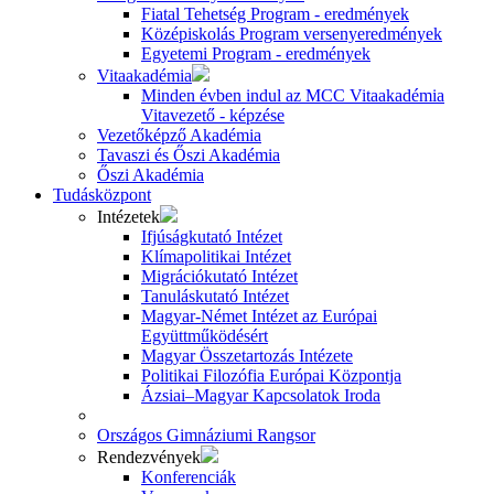
Fiatal Tehetség Program - eredmények
Középiskolás Program versenyeredmények
Egyetemi Program - eredmények
Vitaakadémia
Minden évben indul az MCC Vitaakadémia
Vitavezető - képzése
Vezetőképző Akadémia
Tavaszi és Őszi Akadémia
Őszi Akadémia
Tudásközpont
Intézetek
Ifjúságkutató Intézet
Klímapolitikai Intézet
Migrációkutató Intézet
Tanuláskutató Intézet
Magyar-Német Intézet az Európai
Együttműködésért
Magyar Összetartozás Intézete
Politikai Filozófia Európai Központja
Ázsiai–Magyar Kapcsolatok Iroda
Országos Gimnáziumi Rangsor
Rendezvények
Konferenciák