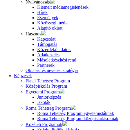
Nyilvánosság
Kiemelt médiamegjelenések
Hírek
Események
Közösségi média
Alapító okirat
Hasznos
Kapcsolat
Támogatás
Közérdekű adatok
Adatkezelés
Másolatkészítési rend
Partnerek
Oktatási és nevelési stratégia
Képzések
Fiatal Tehetség Program
Középiskolás Program
Egyetemi Program
Juniorképzés
Iskolák
Roma Tehetség Program
Roma Tehetség Program egyetemistáknak
Roma Tehetség Program középiskolásoknak
Közéleti Programok
Erdélyi Politikai Iskola