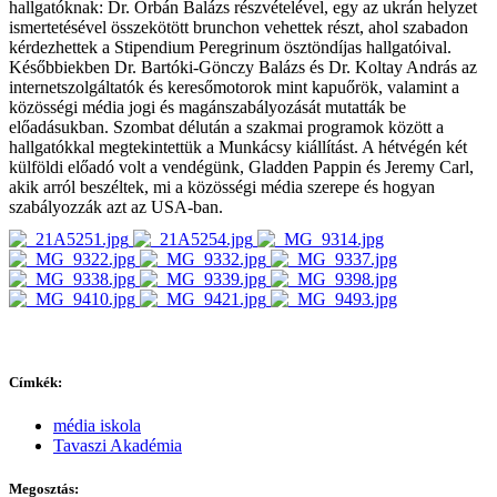
hallgatóknak: Dr. Orbán Balázs részvételével, egy az ukrán helyzet
ismertetésével összekötött brunchon vehettek részt, ahol szabadon
kérdezhettek a Stipendium Peregrinum ösztöndíjas hallgatóival.
Későbbiekben Dr. Bartóki-Gönczy Balázs és Dr. Koltay András az
internetszolgáltatók és keresőmotorok mint kapuőrök, valamint a
közösségi média jogi és magánszabályozását mutatták be
előadásukban. Szombat délután a szakmai programok között a
hallgatókkal megtekintettük a Munkácsy kiállítást. A hétvégén két
külföldi előadó volt a vendégünk, Gladden Pappin és Jeremy Carl,
akik arról beszéltek, mi a közösségi média szerepe és hogyan
szabályozzák azt az USA-ban.
Címkék:
média iskola
Tavaszi Akadémia
Megosztás: