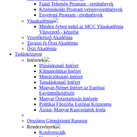
Fiatal Tehetség Program - eredmények
Középiskolás Program versenyeredmények
Egyetemi Program - eredmények
Vitaakadémia
Minden évben indul az MCC Vitaakadémia
Vitavezető - képzése
Vezetőképző Akadémia
Tavaszi és Őszi Akadémia
Őszi Akadémia
Tudásközpont
Intézetek
Ifjúságkutató Intézet
Klímapolitikai Intézet
Migrációkutató Intézet
Tanuláskutató Intézet
Magyar-Német Intézet az Európai
Együttműködésért
Magyar Összetartozás Intézete
Politikai Filozófia Európai Központja
Ázsiai–Magyar Kapcsolatok Iroda
Országos Gimnáziumi Rangsor
Rendezvények
Konferenciák