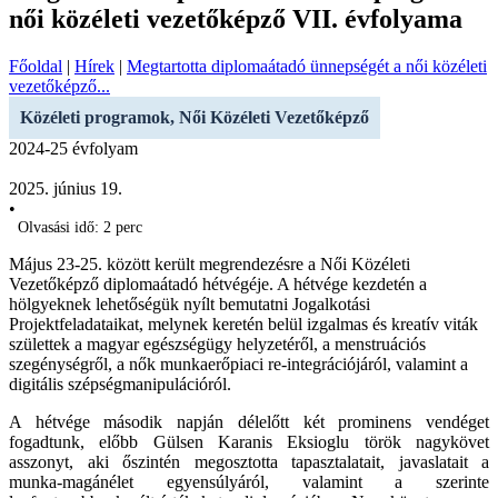
női közéleti vezetőképző VII. évfolyama
Főoldal
|
Hírek
|
Megtartotta diplomaátadó ünnepségét a női közéleti
vezetőképző...
Közéleti programok, Női Közéleti Vezetőképző
2024-25 évfolyam
2025. június 19.
•
Olvasási idő: 2 perc
Május 23-25. között került megrendezésre a Női Közéleti
Vezetőképző diplomaátadó hétvégéje. A hétvége kezdetén a
hölgyeknek lehetőségük nyílt bemutatni Jogalkotási
Projektfeladataikat, melynek keretén belül izgalmas és kreatív viták
születtek a magyar egészségügy helyzetéről, a menstruációs
szegénységről, a nők munkaerőpiaci re-integrációjáról, valamint a
digitális szépségmanipulációról.
A hétvége második napján délelőtt két prominens vendéget
fogadtunk, előbb Gülsen Karanis Eksioglu török nagykövet
asszonyt, aki őszintén megosztotta tapasztalatait, javaslatait a
munka-magánélet egyensúlyáról, valamint a szerinte