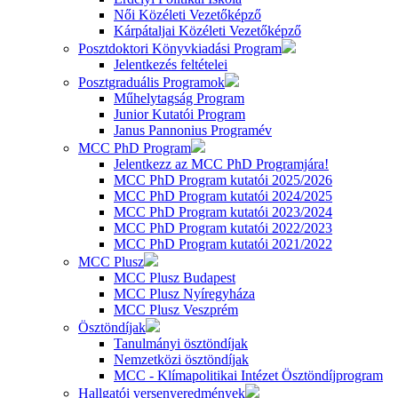
Női Közéleti Vezetőképző
Kárpátaljai Közéleti Vezetőképző
Posztdoktori Könyvkiadási Program
Jelentkezés feltételei
Posztgraduális Programok
Műhelytagság Program
Junior Kutatói Program
Janus Pannonius Programév
MCC PhD Program
Jelentkezz az MCC PhD Programjára!
MCC PhD Program kutatói 2025/2026
MCC PhD Program kutatói 2024/2025
MCC PhD Program kutatói 2023/2024
MCC PhD Program kutatói 2022/2023
MCC PhD Program kutatói 2021/2022
MCC Plusz
MCC Plusz Budapest
MCC Plusz Nyíregyháza
MCC Plusz Veszprém
Ösztöndíjak
Tanulmányi ösztöndíjak
Nemzetközi ösztöndíjak
MCC - Klímapolitikai Intézet Ösztöndíjprogram
Hallgatói versenyeredmények