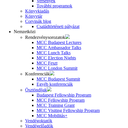
Versenyek
További programok
Könyvkiadás
Könyvtár
Corvinák blog
Családtörténeti pályázat
Nemzetközi
Rendezvénysorozatok
MCC Budapest Lectures
MCC Ambassador Talks
MCC Lunch Talks
MCC Election Nights
MCC Feszt
MCC London Summit
Konferenciák
MCC Budapest Summit
Egyéb konferenciák
Ösztöndíjak
Budapest Fellowship Program
MCC Fellowship Program
MCC Training Grant
MCC Visiting Fellowship Program
MCC Mobilitás+
Vendégoktatók
Vendégelőadók