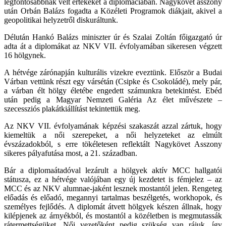
legfontosabbnak vélt értékeket a diplomáciában. Nagykövet asszony
után Orbán Balázs fogadta a Közéleti Programok diákjait, akivel a
geopolitikai helyzetről diskuráltunk.
Délután Hankó Balázs miniszter úr és Szalai Zoltán főigazgató úr
adta át a diplomákat az NKV VII. évfolyamában sikeresen végzett
16 hölgynek.
A hétvége zárónapján kulturális vizekre eveztünk. Először a Budai
Várban vettünk részt egy vársétán (Csipke és Csokoládé), mely pár,
a várban élt hölgy életébe engedett számunkra betekintést. Ebéd
után pedig a Magyar Nemzeti Galéria Az élet művészete –
szecessziós plakátkiállítást tekintettük meg.
Az NKV VII. évfolyamának képzési szakaszát azzal zártuk, hogy
kiemeltük a női szerepeket, a női helyzeteket az elmúlt
évszázadokból, s erre tökéletesen reflektált Nagykövet Asszony
sikeres pályafutása most, a 21. században.
Bár a diplomaátadóval lezárult a hölgyek aktív MCC hallgatói
státusza, ez a hétvége valójában egy új kezdetet is fémjelez – az
MCC és az NKV alumnae-jaként lesznek mostantól jelen. Rengeteg
előadás és előadó, megannyi tartalmas beszélgetés, workhopok, és
személyes fejlődés. A diplomát átvett hölgyek készen állnak, hogy
kilépjenek az árnyékból, és mostantól a közéletben is megmutassák
rátermettségüket. Női vezetőként pedig szükség van rájuk, így