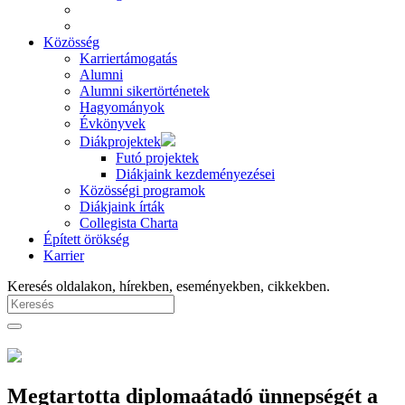
Közösség
Karriertámogatás
Alumni
Alumni sikertörténetek
Hagyományok
Évkönyvek
Diákprojektek
Futó projektek
Diákjaink kezdeményezései
Közösségi programok
Diákjaink írták
Collegista Charta
Épített örökség
Karrier
Keresés oldalakon, hírekben, eseményekben, cikkekben.
Megtartotta diplomaátadó ünnepségét a