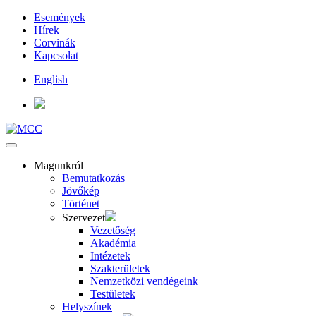
Események
Hírek
Corvinák
Kapcsolat
English
Magunkról
Bemutatkozás
Jövőkép
Történet
Szervezet
Vezetőség
Akadémia
Intézetek
Szakterületek
Nemzetközi vendégeink
Testületek
Helyszínek