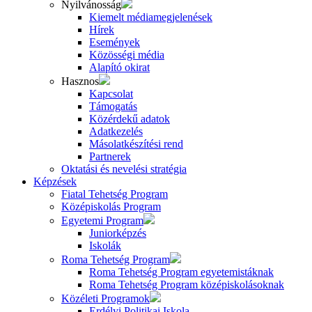
Nyilvánosság
Kiemelt médiamegjelenések
Hírek
Események
Közösségi média
Alapító okirat
Hasznos
Kapcsolat
Támogatás
Közérdekű adatok
Adatkezelés
Másolatkészítési rend
Partnerek
Oktatási és nevelési stratégia
Képzések
Fiatal Tehetség Program
Középiskolás Program
Egyetemi Program
Juniorképzés
Iskolák
Roma Tehetség Program
Roma Tehetség Program egyetemistáknak
Roma Tehetség Program középiskolásoknak
Közéleti Programok
Erdélyi Politikai Iskola