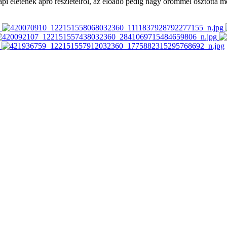
 életének apró részleteiről, az előadó pedig nagy örömmel osztotta meg t