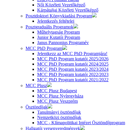
Női Közéleti Vezetőképző
Kárpátaljai Közéleti Vezetőképző
Posztdoktori Könyvkiadási Program
Jelentkezés feltételei
Posztgraduális Programok
Műhelytagság Program
Junior Kutatói Program
Janus Pannonius Programév
MCC PhD Program
Jelentkezz az MCC PhD Programjára!
MCC PhD Program kutatói 2025/2026
MCC PhD Program kutatói 2024/2025
MCC PhD Program kutatói 2023/2024
MCC PhD Program kutatói 2022/2023
MCC PhD Program kutatói 2021/2022
MCC Plusz
MCC Plusz Budapest
MCC Plusz Nyíregyháza
MCC Plusz Veszprém
Ösztöndíjak
Tanulmányi ösztöndíjak
Nemzetközi ösztöndíjak
MCC - Klímapolitikai Intézet Ösztöndíjprogram
Hallgatói versenyeredmények