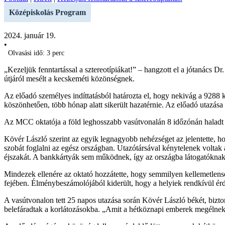
Középiskolás Program
2024. január 19.
•
Olvasási idő: 3 perc
„Kezeljük fenntartással a sztereotípiákat!” – hangzott el a jótanács
útjáról mesélt a kecskeméti közönségnek.
Az előadó személyes indíttatásból határozta el, hogy nekivág a 9288
köszönhetően, több hónap alatt sikerült hazatérnie. Az előadó utazása a
Az MCC oktatója a föld leghosszabb vasútvonalán 8 időzónán haladt ke
Kövér László szerint az egyik legnagyobb nehézséget az jelentette, 
szobát foglalni az egész országban. Utazótársával kénytelenek voltak
éjszakát. A bankkártyák sem működnek, így az országba látogatókna
Mindezek ellenére az oktató hozzátette, hogy semmilyen kellemetlenség
fejében. Élménybeszámolójából kiderült, hogy a helyiek rendkívül érd
A vasútvonalon tett 25 napos utazása során Kövér László békét, bizto
belefáradtak a korlátozásokba. „Amit a hétköznapi emberek megélnek, s