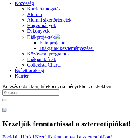
Közösség
Karriertámogatás
Alumni
Alumni sikertörténetek
Hagyományok
Évkönyvek
Diákprojektek
Futó projektek
Diákjaink kezdeményezései
Közösségi programok
Diákjaink írták
Collegista Charta
Épített örökség
Karrier
Keresés oldalakon, hírekben, eseményekben, cikkekben.
Kezeljük fenntartással a sztereotípiákat!
Főoldal
|
Hírek
|
Kezeljük fenntartással a sztereotípiákat!