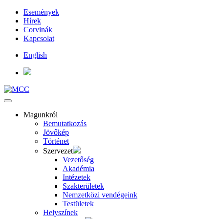
Események
Hírek
Corvinák
Kapcsolat
English
Magunkról
Bemutatkozás
Jövőkép
Történet
Szervezet
Vezetőség
Akadémia
Intézetek
Szakterületek
Nemzetközi vendégeink
Testületek
Helyszínek