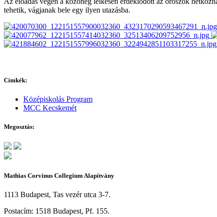
Az előadás végén a közönég lelkesen érdeklődött az oroszok hétköznapi
tehetik, vágjanak bele egy ilyen utazásba.
Címkék:
Középiskolás Program
MCC Kecskemét
Megosztás:
Mathias Corvinus Collegium Alapítvány
1113 Budapest, Tas vezér utca 3-7.
Postacím: 1518 Budapest, Pf. 155.