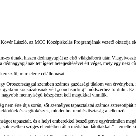
 Dr. Kövér László, az MCC Középiskolás Programjának vezető oktatója el
 km-es útnak, hiszen dédnagyapját az első világháború után Vlagyivosz
 dédnagyapjának tett ígéret beteljesítésével ért véget, mely egy neki cím
resztül, mire elérte célállomását.
hogy Oroszországgal szemben számos gazdasági tilalom van érvényben, 
 a gyakran kockázatosnak vélt „couchsurfing” módszerhez fordulni. Ez l
k nagyobb mennyiségű készpénzt kell magukkal vinniük.
 nem érte útja során, sőt személyes tapasztalatai számos sztereotípiát
eklődőek és segítőkészek, mindenhol rend és tisztaság a jellemző.
nságot tapasztalt, és a helyi emberekkel beszélgetve egyértelműen meg
ok esetben szöges ellentétben áll a médiában látottakkal.” – emelte ki