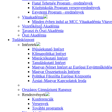
Fiatal Tehetség Program - eredmények
Középiskolás Program versenyeredmények
Egyetemi Program - eredmények
Vitaakadémia
Minden évben indul az MCC Vitaakadémia Vitavez
Vezetőképző Akadémia
Tavaszi és Őszi Akadémia
Őszi Akadémia
Tudásközpont
Intézetek
Ifjúságkutató Intézet
Klímapolitikai Intézet
Migrációkutató Intézet
Tanuláskutató Intézet
Magyar-Német Intézet az Európai Együttműködésé
Magyar Összetartozás Intézete
Politikai Filozófia Európai Központja
Ázsiai–Magyar Kapcsolatok Iroda
Országos Gimnáziumi Rangsor
Rendezvények
Konferenciák
Versenyek
További programok