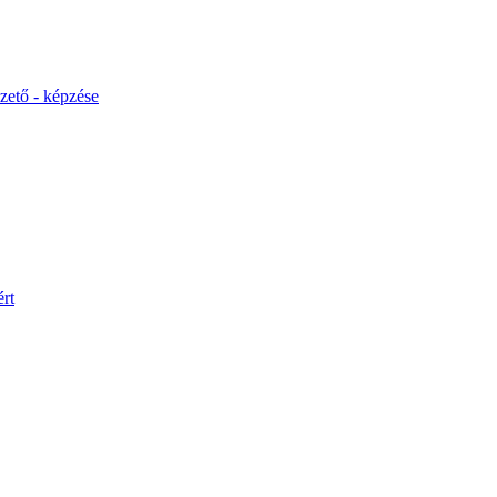
ető - képzése
rt