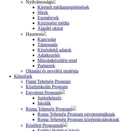
Nyilvánosság
Kiemelt médiamegjelenések
Hírek
Események
Közösségi média
Alapító okirat
Hasznos
Kapcsolat
Támogatás
Közérdekű adatok
Adatkezelés
Másolatkészítési rend
Partnerek
Oktatási és nevelési stratégia
Képzések
Fiatal Tehetség Program
Középiskolás Program
Egyetemi Program
Juniorképzés
Iskolák
Roma Tehetség Program
Roma Tehetség Program egyetemistáknak
Roma Tehetség Program középiskolásoknak
Közéleti Programok
Erdélyi Politikai Iskola