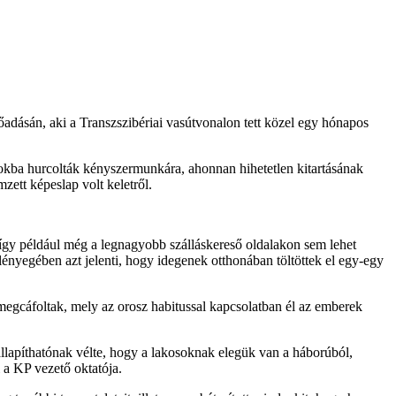
őadásán, aki a Transzszibériai vasútvonalon tett közel egy hónapos
tokba hurcolták kényszermunkára, ahonnan hihetetlen kitartásának
zett képeslap volt keletről.
így például még a legnagyobb szálláskereső oldalakon sem lehet
ényegében azt jelenti, hogy idegenek otthonában töltöttek el egy-egy
 megcáfoltak, mely az orosz habitussal kapcsolatban él az emberek
állapíthatónak vélte, hogy a lakosoknak elegük van a háborúból,
 a KP vezető oktatója.