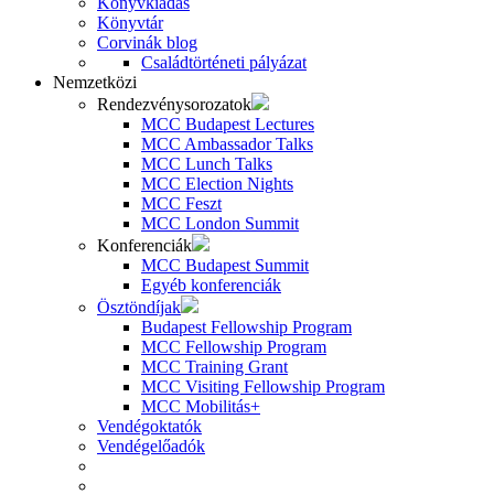
Könyvkiadás
Könyvtár
Corvinák blog
Családtörténeti pályázat
Nemzetközi
Rendezvénysorozatok
MCC Budapest Lectures
MCC Ambassador Talks
MCC Lunch Talks
MCC Election Nights
MCC Feszt
MCC London Summit
Konferenciák
MCC Budapest Summit
Egyéb konferenciák
Ösztöndíjak
Budapest Fellowship Program
MCC Fellowship Program
MCC Training Grant
MCC Visiting Fellowship Program
MCC Mobilitás+
Vendégoktatók
Vendégelőadók