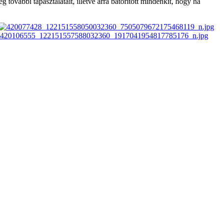
ovábbi tapasztalatait, illetve arra bátorított mindenkit, hogy ha