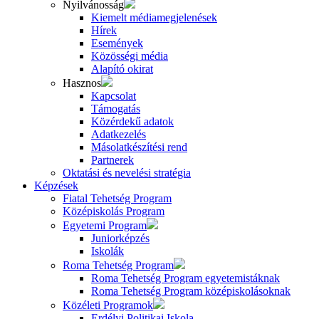
Nyilvánosság
Kiemelt médiamegjelenések
Hírek
Események
Közösségi média
Alapító okirat
Hasznos
Kapcsolat
Támogatás
Közérdekű adatok
Adatkezelés
Másolatkészítési rend
Partnerek
Oktatási és nevelési stratégia
Képzések
Fiatal Tehetség Program
Középiskolás Program
Egyetemi Program
Juniorképzés
Iskolák
Roma Tehetség Program
Roma Tehetség Program egyetemistáknak
Roma Tehetség Program középiskolásoknak
Közéleti Programok
Erdélyi Politikai Iskola