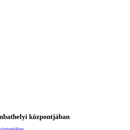
mbathelyi központjában
 központjában