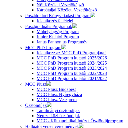
Női Közéleti Vezetőképző
Kárpátaljai Közéleti Vezetőképző
Posztdoktori Könyvkiadási Program
Jelentkezés feltételei
Posztgraduális Programok
Műhelytagság Program
Junior Kutatói Program
Janus Pannonius Programév
MCC PhD Program
Jelentkezz az MCC PhD Programjára!
MCC PhD Program kutatói 2025/2026
MCC PhD Program kutatói 2024/2025
MCC PhD Program kutatói 2023/2024
MCC PhD Program kutatói 2022/2023
MCC PhD Program kutatói 2021/2022
MCC Plusz
MCC Plusz Budapest
MCC Plusz Nyíregyháza
MCC Plusz Veszprém
Ösztöndíjak
Tanulmányi ösztöndíjak
Nemzetközi ösztöndíjak
MCC - Klímapolitikai Intézet Ösztöndíjprogram
Hallgatói versenyeredmények