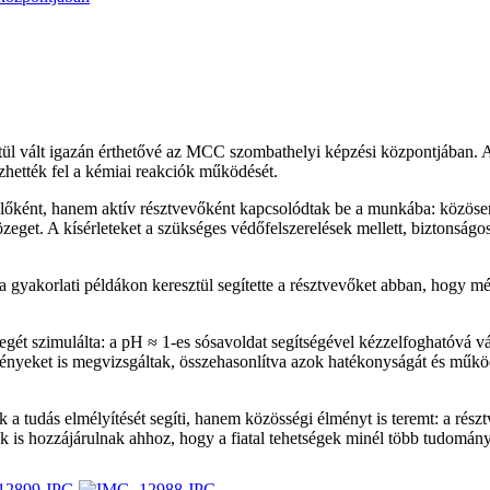
ztül vált igazán érthetővé az MCC szombathelyi képzési központjában.
ezhették fel a kémiai reakciók működését.
lőként, hanem aktív résztvevőként kapcsolódtak be a munkába: közöse
eget. A kísérleteket a szükséges védőfelszerelések mellett, biztonságo
a gyakorlati példákon keresztül segítette a résztvevőket abban, hogy 
ét szimulálta: a pH ≈ 1-es sósavoldat segítségével kézzelfoghatóvá vál
nyeket is megvizsgáltak, összehasonlítva azok hatékonyságát és működé
 a tudás elmélyítését segíti, hanem közösségi élményt is teremt: a rés
 is hozzájárulnak ahhoz, hogy a fiatal tehetségek minél több tudomány