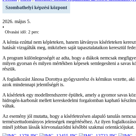
Szombathelyi képzési központ
2026. május 5.
•
Olvasási idő: 2 perc
A kémia ezúttal nem képleteken, hanem látványos kísérleteken keres
hatását vizsgálták meg, miközben saját tapasztalataikon keresztül fed
A program különlegességét az adta, hogy a diákok nemcsak megfigye
milyen gyorsan és milyen mértékben képesek semlegesíteni a savas köz
részük.
A foglalkozást Jánosa Dorottya gyógyszerész és kémikus vezette, aki 
azok mindennapi jelentőségét is.
A kísérletek egy modellrendszerre épültek, amely a gyomor savas közeg
hidrogén-karbonát mellett kereskedelmi forgalomban kapható készítmé
váltak.
Az esemény jól mutatta, hogy a kísérletezésen alapuló tanulás nemcsak
természettudományos jelenségek megértéséhez. Az ilyen foglalkozások
minél jobban lássák körvonalazódni későbbi szakmai orientációjukat.