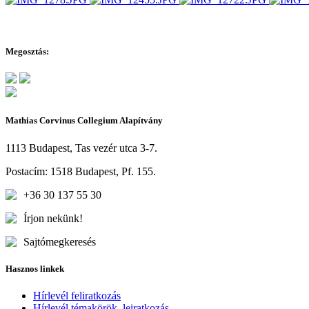
Megosztás:
Mathias Corvinus Collegium Alapítvány
1113 Budapest, Tas vezér utca 3-7.
Postacím: 1518 Budapest, Pf. 155.
+36 30 137 55 30
Írjon nekünk!
Sajtómegkeresés
Hasznos linkek
Hírlevél feliratkozás
Hírlevél témakörök, leiratkozás