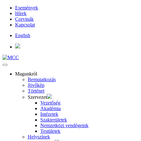
Események
Hírek
Corvinák
Kapcsolat
English
Magunkról
Bemutatkozás
Jövőkép
Történet
Szervezet
Vezetőség
Akadémia
Intézetek
Szakterületek
Nemzetközi vendégeink
Testületek
Helyszínek