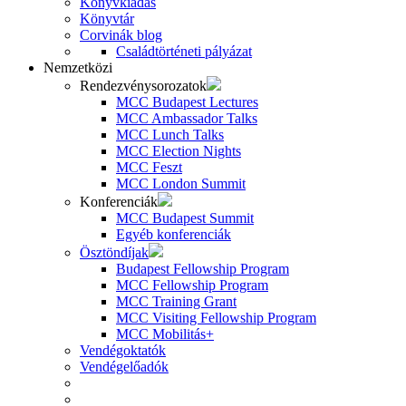
Könyvkiadás
Könyvtár
Corvinák blog
Családtörténeti pályázat
Nemzetközi
Rendezvénysorozatok
MCC Budapest Lectures
MCC Ambassador Talks
MCC Lunch Talks
MCC Election Nights
MCC Feszt
MCC London Summit
Konferenciák
MCC Budapest Summit
Egyéb konferenciák
Ösztöndíjak
Budapest Fellowship Program
MCC Fellowship Program
MCC Training Grant
MCC Visiting Fellowship Program
MCC Mobilitás+
Vendégoktatók
Vendégelőadók