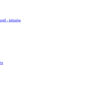
ető - képzése
rt