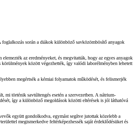
 A foglalkozás során a diákok különböző savközömbösítő anyagok
n elemezték az eredményeket, és megvitatták, hogy az egyes anyagok
s körülmények között végezhették, így valódi laborélményben lehetett
mélyebben megértsék a kémiai folyamatok működését, és felismerjék
t, mi történik savtúltengés esetén a szervezetben. A nátrium-
sét, így a különböző megoldások közötti eltérések is jól láthatóvá
ztvevők együtt gondolkodva, egymást segítve jutottak közelebb a
területtel megismerkedve feltérképezhessék saját érdeklődésüket és