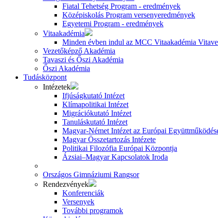
Fiatal Tehetség Program - eredmények
Középiskolás Program versenyeredmények
Egyetemi Program - eredmények
Vitaakadémia
Minden évben indul az MCC Vitaakadémia Vitavez
Vezetőképző Akadémia
Tavaszi és Őszi Akadémia
Őszi Akadémia
Tudásközpont
Intézetek
Ifjúságkutató Intézet
Klímapolitikai Intézet
Migrációkutató Intézet
Tanuláskutató Intézet
Magyar-Német Intézet az Európai Együttműködésé
Magyar Összetartozás Intézete
Politikai Filozófia Európai Központja
Ázsiai–Magyar Kapcsolatok Iroda
Országos Gimnáziumi Rangsor
Rendezvények
Konferenciák
Versenyek
További programok