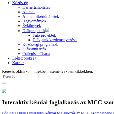
Közösség
Karriertámogatás
Alumni
Alumni sikertörténetek
Hagyományok
Évkönyvek
Diákprojektek
Futó projektek
Diákjaink kezdeményezései
Közösségi programok
Diákjaink írták
Collegista Charta
Épített örökség
Karrier
Keresés oldalakon, hírekben, eseményekben, cikkekben.
Interaktív kémiai foglalkozás az MCC szo
Főoldal
|
Hírek
|
Interaktív kémiai foglalkozás az MCC szombathelyi