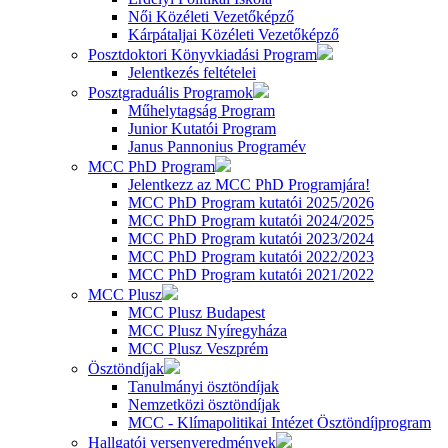
Női Közéleti Vezetőképző
Kárpátaljai Közéleti Vezetőképző
Posztdoktori Könyvkiadási Program
Jelentkezés feltételei
Posztgraduális Programok
Műhelytagság Program
Junior Kutatói Program
Janus Pannonius Programév
MCC PhD Program
Jelentkezz az MCC PhD Programjára!
MCC PhD Program kutatói 2025/2026
MCC PhD Program kutatói 2024/2025
MCC PhD Program kutatói 2023/2024
MCC PhD Program kutatói 2022/2023
MCC PhD Program kutatói 2021/2022
MCC Plusz
MCC Plusz Budapest
MCC Plusz Nyíregyháza
MCC Plusz Veszprém
Ösztöndíjak
Tanulmányi ösztöndíjak
Nemzetközi ösztöndíjak
MCC - Klímapolitikai Intézet Ösztöndíjprogram
Hallgatói versenyeredmények