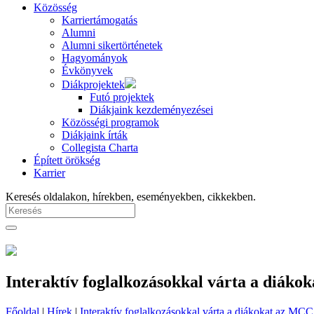
Közösség
Karriertámogatás
Alumni
Alumni sikertörténetek
Hagyományok
Évkönyvek
Diákprojektek
Futó projektek
Diákjaink kezdeményezései
Közösségi programok
Diákjaink írták
Collegista Charta
Épített örökség
Karrier
Keresés oldalakon, hírekben, eseményekben, cikkekben.
Interaktív foglalkozásokkal várta a diáko
Főoldal
|
Hírek
|
Interaktív foglalkozásokkal várta a diákokat az MCC 