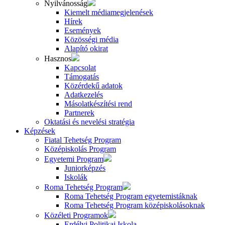
Nyilvánosság
Kiemelt médiamegjelenések
Hírek
Események
Közösségi média
Alapító okirat
Hasznos
Kapcsolat
Támogatás
Közérdekű adatok
Adatkezelés
Másolatkészítési rend
Partnerek
Oktatási és nevelési stratégia
Képzések
Fiatal Tehetség Program
Középiskolás Program
Egyetemi Program
Juniorképzés
Iskolák
Roma Tehetség Program
Roma Tehetség Program egyetemistáknak
Roma Tehetség Program középiskolásoknak
Közéleti Programok
Erdélyi Politikai Iskola