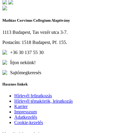
Mathias Corvinus Collegium Alapítvány
1113 Budapest, Tas vezér utca 3-7.
Postacím: 1518 Budapest, Pf. 155.
+36 30 137 55 30
Írjon nekünk!
Sajtómegkeresés
Hasznos linkek
Hírlevél feliratkozás
Hírlevél témakörök, leiratkozás
Karrier
Impresszum
Adatkezelés
Cookie-kezelés