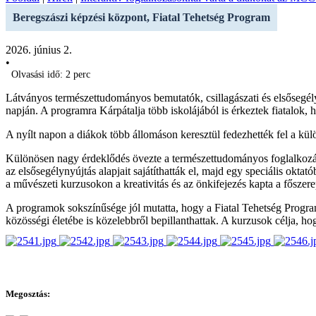
Beregszászi képzési központ, Fiatal Tehetség Program
2026. június 2.
•
Olvasási idő: 2 perc
Látványos természettudományos bemutatók, csillagászati és elsősegél
napján. A programra Kárpátalja több iskolájából is érkeztek fiatalok,
A nyílt napon a diákok több állomáson keresztül fedezhették fel a k
Különösen nagy érdeklődés övezte a természettudományos foglalkozás
az elsősegélynyújtás alapjait sajátíthatták el, majd egy speciális okta
a művészeti kurzusokon a kreativitás és az önkifejezés kapta a főszere
A programok sokszínűsége jól mutatta, hogy a Fiatal Tehetség Program
közösségi életébe is közelebbről bepillanthattak. A kurzusok célja, ho
Megosztás: