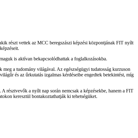
akik részt vettek az MCC beregszászi képzési központjának FIT nyílt
képzéseit.
 maguk is aktívan bekapcsolódhattak a foglalkozásokba.
tek meg a tudomány világával. Az egészségügyi tudatosság kurzuson
a világűr és az űrkutatás izgalmas kérdéseibe engedtek betekintést, míg
ak. A résztvevők a nyílt nap során nemcsak a képzésekbe, hanem a FIT
atokon keresztül bontakoztathatják ki tehetségüket.