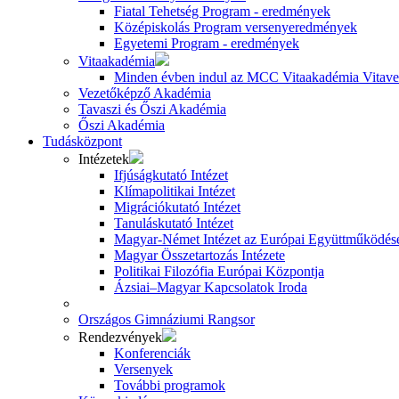
Fiatal Tehetség Program - eredmények
Középiskolás Program versenyeredmények
Egyetemi Program - eredmények
Vitaakadémia
Minden évben indul az MCC Vitaakadémia Vitavez
Vezetőképző Akadémia
Tavaszi és Őszi Akadémia
Őszi Akadémia
Tudásközpont
Intézetek
Ifjúságkutató Intézet
Klímapolitikai Intézet
Migrációkutató Intézet
Tanuláskutató Intézet
Magyar-Német Intézet az Európai Együttműködésé
Magyar Összetartozás Intézete
Politikai Filozófia Európai Központja
Ázsiai–Magyar Kapcsolatok Iroda
Országos Gimnáziumi Rangsor
Rendezvények
Konferenciák
Versenyek
További programok