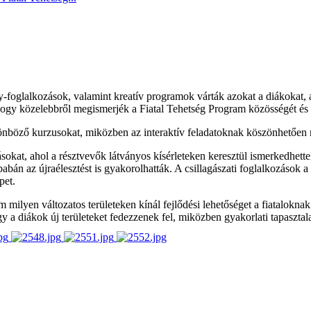
y-foglalkozások, valamint kreatív programok várták azokat a diákokat, 
 hogy közelebbről megismerjék a Fiatal Tehetség Program közösségét és 
ülönböző kurzusokat, miközben az interaktív feladatoknak köszönhetően
okat, ahol a résztvevők látványos kísérleteken keresztül ismerkedhet
tóbabán az újraélesztést is gyakorolhatták. A csillagászati foglalkozások 
pet.
 milyen változatos területeken kínál fejlődési lehetőséget a fiatalokn
gy a diákok új területeket fedezzenek fel, miközben gyakorlati tapasztal