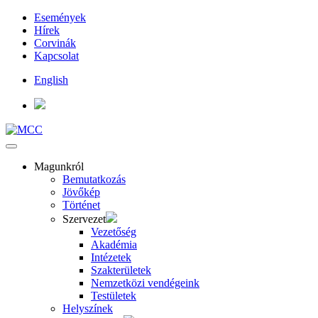
Események
Hírek
Corvinák
Kapcsolat
English
Magunkról
Bemutatkozás
Jövőkép
Történet
Szervezet
Vezetőség
Akadémia
Intézetek
Szakterületek
Nemzetközi vendégeink
Testületek
Helyszínek