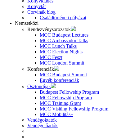
Könyvkiadás
Könyvtár
Corvinák blog
Családtörténeti pályázat
Nemzetközi
Rendezvénysorozatok
MCC Budapest Lectures
MCC Ambassador Talks
MCC Lunch Talks
MCC Election Nights
MCC Feszt
MCC London Summit
Konferenciák
MCC Budapest Summit
Egyéb konferenciák
Ösztöndíjak
Budapest Fellowship Program
MCC Fellowship Program
MCC Training Grant
MCC Visiting Fellowship Program
MCC Mobilitás+
Vendégoktatók
Vendégelőadók