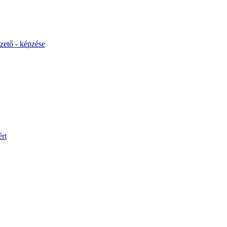
ető - képzése
rt