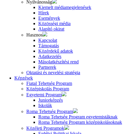
Nyilvánosság
Kiemelt médiamegjelenések
Hírek
Események
Közösségi média
Alapító okirat
Hasznos
Kapcsolat
Támogatás
Közérdekű adatok
Adatkezelés
Másolatkészítési rend
Partnerek
Oktatási és nevelési stratégia
Képzések
Fiatal Tehetség Program
Középiskolás Program
Egyetemi Program
Juniorképzés
Iskolák
Roma Tehetség Program
Roma Tehetség Program egyetemistáknak
Roma Tehetség Program középiskolásoknak
Közéleti Programok
Erdélyi Politikai Iskola