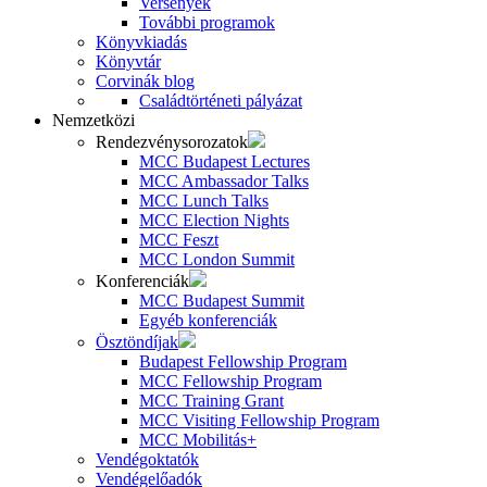
Versenyek
További programok
Könyvkiadás
Könyvtár
Corvinák blog
Családtörténeti pályázat
Nemzetközi
Rendezvénysorozatok
MCC Budapest Lectures
MCC Ambassador Talks
MCC Lunch Talks
MCC Election Nights
MCC Feszt
MCC London Summit
Konferenciák
MCC Budapest Summit
Egyéb konferenciák
Ösztöndíjak
Budapest Fellowship Program
MCC Fellowship Program
MCC Training Grant
MCC Visiting Fellowship Program
MCC Mobilitás+
Vendégoktatók
Vendégelőadók