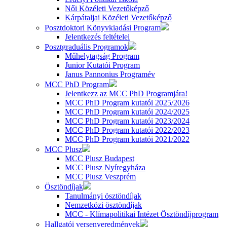
Női Közéleti Vezetőképző
Kárpátaljai Közéleti Vezetőképző
Posztdoktori Könyvkiadási Program
Jelentkezés feltételei
Posztgraduális Programok
Műhelytagság Program
Junior Kutatói Program
Janus Pannonius Programév
MCC PhD Program
Jelentkezz az MCC PhD Programjára!
MCC PhD Program kutatói 2025/2026
MCC PhD Program kutatói 2024/2025
MCC PhD Program kutatói 2023/2024
MCC PhD Program kutatói 2022/2023
MCC PhD Program kutatói 2021/2022
MCC Plusz
MCC Plusz Budapest
MCC Plusz Nyíregyháza
MCC Plusz Veszprém
Ösztöndíjak
Tanulmányi ösztöndíjak
Nemzetközi ösztöndíjak
MCC - Klímapolitikai Intézet Ösztöndíjprogram
Hallgatói versenyeredmények