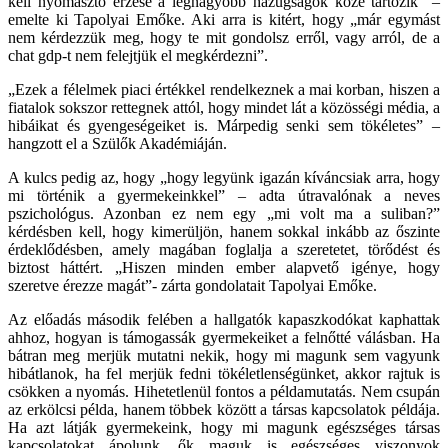
kell nyomasztó érzése a legnagyobb hazugságok közé tartozik” –
emelte ki Tapolyai Emőke. Aki arra is kitért, hogy „már egymást
nem kérdezzük meg, hogy te mit gondolsz erről, vagy arról, de a
chat gdp-t nem felejtjük el megkérdezni”.
„Ezek a félelmek piaci értékkel rendelkeznek a mai korban, hiszen a
fiatalok sokszor rettegnek attól, hogy mindet lát a közösségi média, a
hibáikat és gyengeségeiket is. Márpedig senki sem tökéletes” –
hangzott el a Szülők Akadémiáján.
A kulcs pedig az, hogy „hogy legyünk igazán kíváncsiak arra, hogy
mi történik a gyermekeinkkel” – adta útravalónak a neves
pszichológus. Azonban ez nem egy „mi volt ma a suliban?”
kérdésben kell, hogy kimerüljön, hanem sokkal inkább az őszinte
érdeklődésben, amely magában foglalja a szeretetet, törődést és
biztost háttért. „Hiszen minden ember alapvető igénye, hogy
szeretve érezze magát”- zárta gondolatait Tapolyai Emőke.
Az előadás második felében a hallgatók kapaszkodókat kaphattak
ahhoz, hogyan is támogassák gyermekeiket a felnőtté válásban. Ha
bátran meg merjük mutatni nekik, hogy mi magunk sem vagyunk
hibátlanok, ha fel merjük fedni tökéletlenségünket, akkor rajtuk is
csökken a nyomás. Hihetetlenül fontos a példamutatás. Nem csupán
az erkölcsi példa, hanem többek között a társas kapcsolatok példája.
Ha azt látják gyermekeink, hogy mi magunk egészséges társas
kapcsolatokat ápolunk, ők maguk is egészséges viszonyok