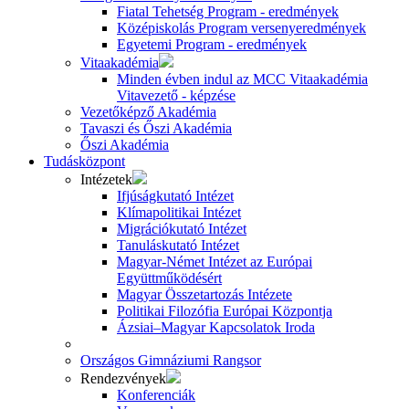
Fiatal Tehetség Program - eredmények
Középiskolás Program versenyeredmények
Egyetemi Program - eredmények
Vitaakadémia
Minden évben indul az MCC Vitaakadémia
Vitavezető - képzése
Vezetőképző Akadémia
Tavaszi és Őszi Akadémia
Őszi Akadémia
Tudásközpont
Intézetek
Ifjúságkutató Intézet
Klímapolitikai Intézet
Migrációkutató Intézet
Tanuláskutató Intézet
Magyar-Német Intézet az Európai
Együttműködésért
Magyar Összetartozás Intézete
Politikai Filozófia Európai Központja
Ázsiai–Magyar Kapcsolatok Iroda
Országos Gimnáziumi Rangsor
Rendezvények
Konferenciák