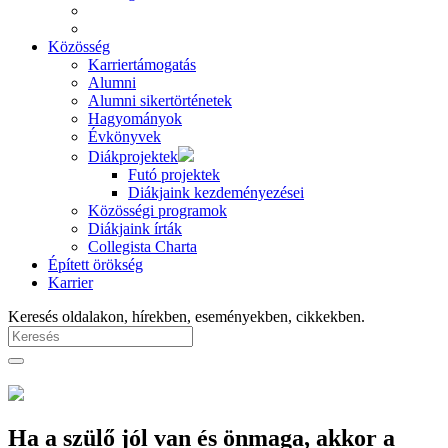
Közösség
Karriertámogatás
Alumni
Alumni sikertörténetek
Hagyományok
Évkönyvek
Diákprojektek
Futó projektek
Diákjaink kezdeményezései
Közösségi programok
Diákjaink írták
Collegista Charta
Épített örökség
Karrier
Keresés oldalakon, hírekben, eseményekben, cikkekben.
Ha a szülő jól van és önmaga, akkor a