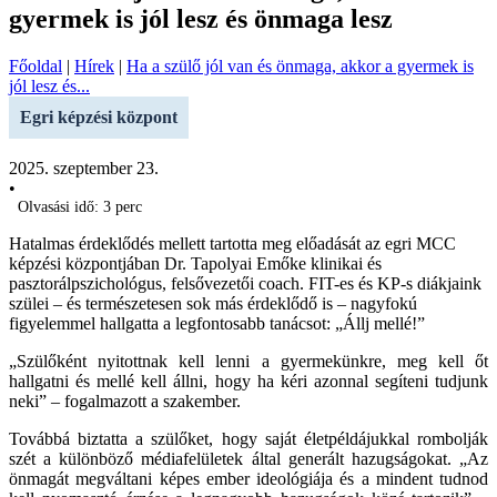
gyermek is jól lesz és önmaga lesz
Főoldal
|
Hírek
|
Ha a szülő jól van és önmaga, akkor a gyermek is
jól lesz és...
Egri képzési központ
2025. szeptember 23.
•
Olvasási idő: 3 perc
Hatalmas érdeklődés mellett tartotta meg előadását az egri MCC
képzési központjában Dr. Tapolyai Emőke klinikai és
pasztorálpszichológus, felsővezetői coach. FIT-es és KP-s diákjaink
szülei – és természetesen sok más érdeklődő is – nagyfokú
figyelemmel hallgatta a legfontosabb tanácsot: „Állj mellé!”
„Szülőként nyitottnak kell lenni a gyermekünkre, meg kell őt
hallgatni és mellé kell állni, hogy ha kéri azonnal segíteni tudjunk
neki” – fogalmazott a szakember.
Továbbá biztatta a szülőket, hogy saját életpéldájukkal rombolják
szét a különböző médiafelületek által generált hazugságokat. „Az
önmagát megváltani képes ember ideológiája és a mindent tudnod