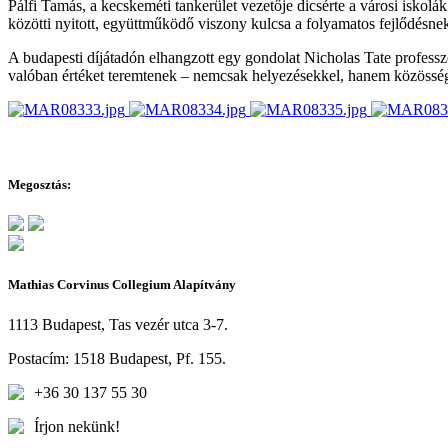
Pálfi Tamás, a kecskeméti tankerület vezetője dicsérte a városi iskolá
közötti nyitott, együttműködő viszony kulcsa a folyamatos fejlődésne
A budapesti díjátadón elhangzott egy gondolat Nicholas Tate professzo
valóban értéket teremtenek – nemcsak helyezésekkel, hanem közösségek
Megosztás:
Mathias Corvinus Collegium Alapítvány
1113 Budapest, Tas vezér utca 3-7.
Postacím: 1518 Budapest, Pf. 155.
+36 30 137 55 30
Írjon nekünk!