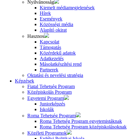
Nyilvánosság
Kiemelt médiamegjelenések
Hírek
Események
Közösségi média
Alapító okirat
Hasznos
Kapcsolat
Támogatás
Közérdekű adatok
Adatkezelés
Másolatkészítési rend
Partnerek
Oktatási és nevelési stratégia
Képzések
Fiatal Tehetség Program
Középiskolás Program
Egyetemi Program
Juniorképzés
Iskolák
Roma Tehetség Program
Roma Tehetség Program egyetemistáknak
Roma Tehetség Program középiskolásoknak
Közéleti Programok
Erdélyi Politikai Iskola