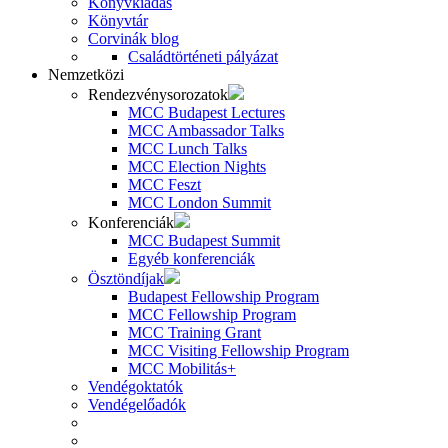
Könyvkiadás
Könyvtár
Corvinák blog
Családtörténeti pályázat
Nemzetközi
Rendezvénysorozatok
MCC Budapest Lectures
MCC Ambassador Talks
MCC Lunch Talks
MCC Election Nights
MCC Feszt
MCC London Summit
Konferenciák
MCC Budapest Summit
Egyéb konferenciák
Ösztöndíjak
Budapest Fellowship Program
MCC Fellowship Program
MCC Training Grant
MCC Visiting Fellowship Program
MCC Mobilitás+
Vendégoktatók
Vendégelőadók