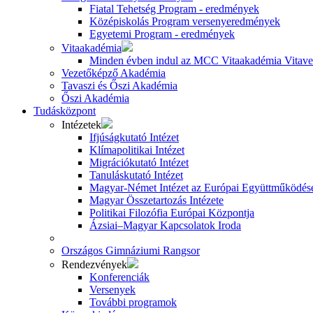
Fiatal Tehetség Program - eredmények
Középiskolás Program versenyeredmények
Egyetemi Program - eredmények
Vitaakadémia
Minden évben indul az MCC Vitaakadémia Vitavez
Vezetőképző Akadémia
Tavaszi és Őszi Akadémia
Őszi Akadémia
Tudásközpont
Intézetek
Ifjúságkutató Intézet
Klímapolitikai Intézet
Migrációkutató Intézet
Tanuláskutató Intézet
Magyar-Német Intézet az Európai Együttműködésé
Magyar Összetartozás Intézete
Politikai Filozófia Európai Központja
Ázsiai–Magyar Kapcsolatok Iroda
Országos Gimnáziumi Rangsor
Rendezvények
Konferenciák
Versenyek
További programok