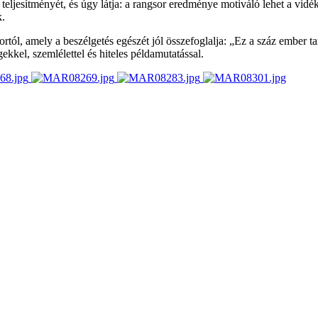
k teljesítményét, és úgy látja: a rangsor eredménye motiváló lehet a vid
k.
rtól, amely a beszélgetés egészét jól összefoglalja: „Ez a száz ember t
kel, szemlélettel és hiteles példamutatással.