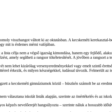
moly visszhangot váltott ki az oktatásban. A kecskeméti kerekasztal-b
ogy mit is érdemes mérni valójában.
 a lista célja nem a végső igazság kimondása, hanem egy fejlődő, alakul
lzést, amely segítheti a rangsor tökéletesítését. A jövőben a rangsort a
nyét nem lehet kizárólag versenyeredményekkel vagy emelt szintű érett
áttérrel érkezik, és milyen készségekkel, tudással távozik. Felmerült az 
égzett a kecskeméti gimnáziumok közül – büszkén számolt be az eredmény
em választana iskolát listák alapján, szerinte az önértékelés és az isko
os képzés nevelőerejét hangsúlyozta – szerinte náluk a hosszabb időtáv 