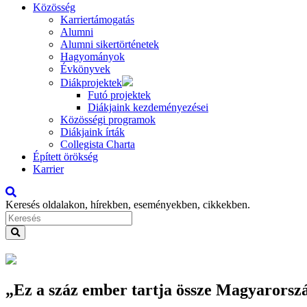
Közösség
Karriertámogatás
Alumni
Alumni sikertörténetek
Hagyományok
Évkönyvek
Diákprojektek
Futó projektek
Diákjaink kezdeményezései
Közösségi programok
Diákjaink írták
Collegista Charta
Épített örökség
Karrier
Keresés oldalakon, hírekben, eseményekben, cikkekben.
„Ez a száz ember tartja össze Magyarorsz