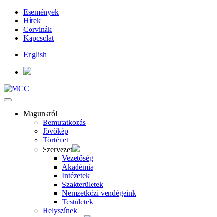
Események
Hírek
Corvinák
Kapcsolat
English
Magunkról
Bemutatkozás
Jövőkép
Történet
Szervezet
Vezetőség
Akadémia
Intézetek
Szakterületek
Nemzetközi vendégeink
Testületek
Helyszínek