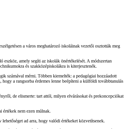
eszélgetésen a város meghatározó iskoláinak vezetői osztották meg
ó eszköz, amely segíti az iskolák önértékelését. A módszertan
 technikumokra és szakközépiskolákra is kiterjesztenék.
ségik számával mérni. Többen kiemelték: a pedagógiai hozzáadott
is, hogy a rangsorba érdemes lenne beépíteni a külföldi továbbtanulás
ről, de elismerte: tart attól, milyen elvárásokat és prekoncepciókat
lai értékek nem ezen múlnak.
lehetőséget ad arra, hogy valódi értékeket közvetítsenek.