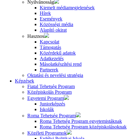
Nyilvánosság
Kiemelt médiamegjelenések
Hírek
Események
Közösségi média
Alapító okirat
Hasznos
Kapcsolat
Támogatás
Közérdekű adatok
Adatkezelés
Másolatkészítési rend
Partnerek
Oktatási és nevelési stratégia
Képzések
Fiatal Tehetség Program
Középiskolás Program
Egyetemi Program
Juniorképzés
Iskolák
Roma Tehetség Program
Roma Tehetség Program egyetemistáknak
Roma Tehetség Program középiskolásoknak
Közéleti Programok
Erdélyi Politikai Iskola