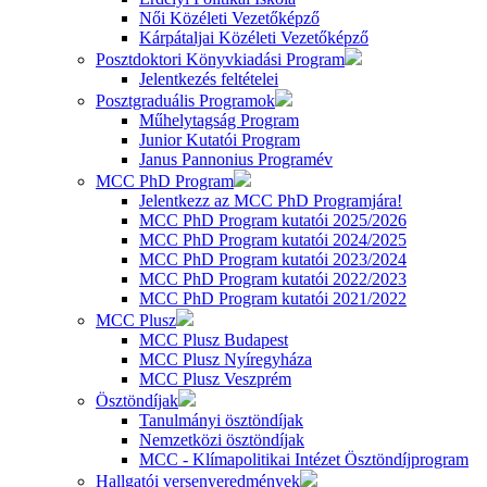
Női Közéleti Vezetőképző
Kárpátaljai Közéleti Vezetőképző
Posztdoktori Könyvkiadási Program
Jelentkezés feltételei
Posztgraduális Programok
Műhelytagság Program
Junior Kutatói Program
Janus Pannonius Programév
MCC PhD Program
Jelentkezz az MCC PhD Programjára!
MCC PhD Program kutatói 2025/2026
MCC PhD Program kutatói 2024/2025
MCC PhD Program kutatói 2023/2024
MCC PhD Program kutatói 2022/2023
MCC PhD Program kutatói 2021/2022
MCC Plusz
MCC Plusz Budapest
MCC Plusz Nyíregyháza
MCC Plusz Veszprém
Ösztöndíjak
Tanulmányi ösztöndíjak
Nemzetközi ösztöndíjak
MCC - Klímapolitikai Intézet Ösztöndíjprogram
Hallgatói versenyeredmények