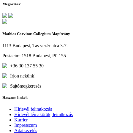
Megosztás:
Mathias Corvinus Collegium Alapítvány
1113 Budapest, Tas vezér utca 3-7.
Postacím: 1518 Budapest, Pf. 155.
+36 30 137 55 30
Írjon nekünk!
Sajtómegkeresés
Hasznos linkek
Hírlevél feliratkozás
Hírlevél témakörök, leiratkozás
Karrier
Impresszum
Adatkezelés