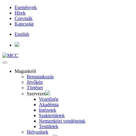
Események
Hírek
Corvinák
Kapcsolat
English
Magunkról
Bemutatkozás
Jövőkép
Történet
Szervezet
Vezetőség
Akadémia
Intézetek
Szakterületek
Nemzetközi vendégeink
Testületek
Helyszínek