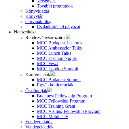
Versenyek
További programok
Könyvkiadás
Könyvtár
Corvinák blog
Családtörténeti pályázat
Nemzetközi
Rendezvénysorozatok
MCC Budapest Lectures
MCC Ambassador Talks
MCC Lunch Talks
MCC Election Nights
MCC Feszt
MCC London Summit
Konferenciák
MCC Budapest Summit
Egyéb konferenciák
Ösztöndíjak
Budapest Fellowship Program
MCC Fellowship Program
MCC Training Grant
MCC Visiting Fellowship Program
MCC Mobilitás+
Vendégoktatók
Vendégelőadók