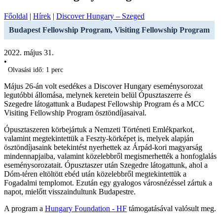
Főoldal
|
Hírek
|
Discover Hungary – Szeged
Budapest Fellowship Program, Visiting Fellowship Program
2022. május 31.
•
Olvasási idő: 1 perc
Május 26-án volt esedékes a Discover Hungary eseménysorozat
legutóbbi állomása, melynek keretein belül Ópusztaszerre és
Szegedre látogattunk a Budapest Fellowship Program és a MCC
Visiting Fellowship Program ösztöndíjasaival.
Ópusztaszeren körbejártuk a Nemzeti Történeti Emlékparkot,
valamint megtekintettük a Feszty-körképet is, melyek alapján
ösztöndíjasaink betekintést nyerhettek az Árpád-kori magyarság
mindennapjaiba, valamint közelebbről megismerhették a honfoglalás
eseménysorozatait. Ópusztaszer után Szegedre látogattunk, ahol a
Dóm-téren eltöltött ebéd után közelebbről megtekintettük a
Fogadalmi templomot. Ezután egy gyalogos városnézéssel zártuk a
napot, mielőtt visszaindultunk Budapestre.
A program a
Hungary Foundation - HF
támogatásával valósult meg.