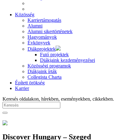
Közösség
Karriertámogatás
Alumni
Alumni sikertörténetek
Hagyományok
Évkönyvek
Diákprojektek
Futó projektek
Diákjaink kezdeményezései
Közösségi programok
Diákjaink írták
Collegista Charta
Épített örökség
Karrier
Keresés oldalakon, hírekben, eseményekben, cikkekben.
Discover Hungary – Szeged