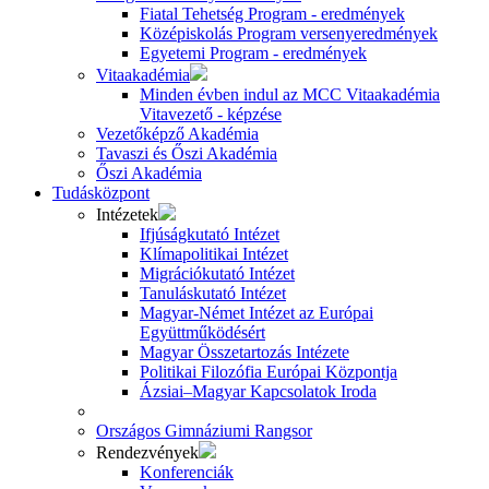
Fiatal Tehetség Program - eredmények
Középiskolás Program versenyeredmények
Egyetemi Program - eredmények
Vitaakadémia
Minden évben indul az MCC Vitaakadémia
Vitavezető - képzése
Vezetőképző Akadémia
Tavaszi és Őszi Akadémia
Őszi Akadémia
Tudásközpont
Intézetek
Ifjúságkutató Intézet
Klímapolitikai Intézet
Migrációkutató Intézet
Tanuláskutató Intézet
Magyar-Német Intézet az Európai
Együttműködésért
Magyar Összetartozás Intézete
Politikai Filozófia Európai Központja
Ázsiai–Magyar Kapcsolatok Iroda
Országos Gimnáziumi Rangsor
Rendezvények
Konferenciák