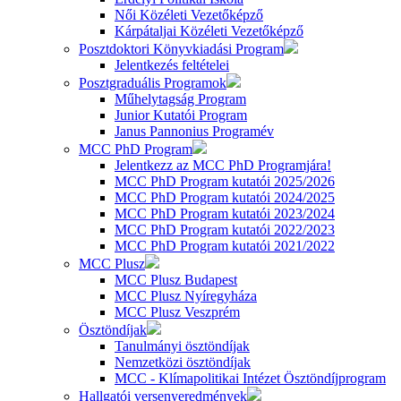
Női Közéleti Vezetőképző
Kárpátaljai Közéleti Vezetőképző
Posztdoktori Könyvkiadási Program
Jelentkezés feltételei
Posztgraduális Programok
Műhelytagság Program
Junior Kutatói Program
Janus Pannonius Programév
MCC PhD Program
Jelentkezz az MCC PhD Programjára!
MCC PhD Program kutatói 2025/2026
MCC PhD Program kutatói 2024/2025
MCC PhD Program kutatói 2023/2024
MCC PhD Program kutatói 2022/2023
MCC PhD Program kutatói 2021/2022
MCC Plusz
MCC Plusz Budapest
MCC Plusz Nyíregyháza
MCC Plusz Veszprém
Ösztöndíjak
Tanulmányi ösztöndíjak
Nemzetközi ösztöndíjak
MCC - Klímapolitikai Intézet Ösztöndíjprogram
Hallgatói versenyeredmények