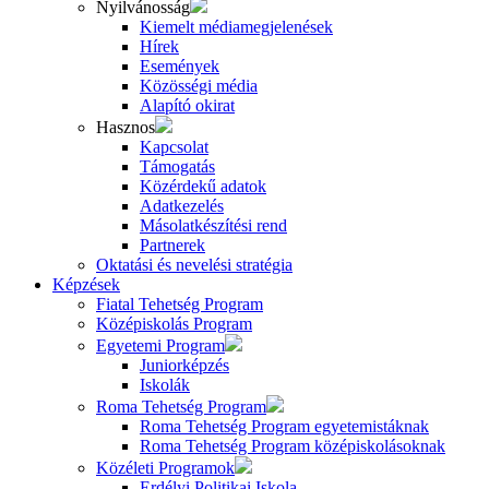
Nyilvánosság
Kiemelt médiamegjelenések
Hírek
Események
Közösségi média
Alapító okirat
Hasznos
Kapcsolat
Támogatás
Közérdekű adatok
Adatkezelés
Másolatkészítési rend
Partnerek
Oktatási és nevelési stratégia
Képzések
Fiatal Tehetség Program
Középiskolás Program
Egyetemi Program
Juniorképzés
Iskolák
Roma Tehetség Program
Roma Tehetség Program egyetemistáknak
Roma Tehetség Program középiskolásoknak
Közéleti Programok
Erdélyi Politikai Iskola