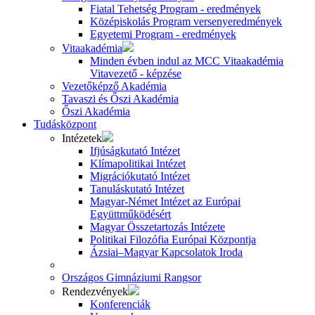
Fiatal Tehetség Program - eredmények
Középiskolás Program versenyeredmények
Egyetemi Program - eredmények
Vitaakadémia
Minden évben indul az MCC Vitaakadémia
Vitavezető - képzése
Vezetőképző Akadémia
Tavaszi és Őszi Akadémia
Őszi Akadémia
Tudásközpont
Intézetek
Ifjúságkutató Intézet
Klímapolitikai Intézet
Migrációkutató Intézet
Tanuláskutató Intézet
Magyar-Német Intézet az Európai
Együttműködésért
Magyar Összetartozás Intézete
Politikai Filozófia Európai Központja
Ázsiai–Magyar Kapcsolatok Iroda
Országos Gimnáziumi Rangsor
Rendezvények
Konferenciák