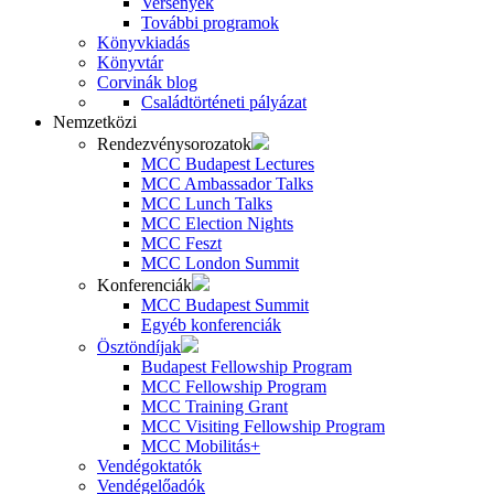
Versenyek
További programok
Könyvkiadás
Könyvtár
Corvinák blog
Családtörténeti pályázat
Nemzetközi
Rendezvénysorozatok
MCC Budapest Lectures
MCC Ambassador Talks
MCC Lunch Talks
MCC Election Nights
MCC Feszt
MCC London Summit
Konferenciák
MCC Budapest Summit
Egyéb konferenciák
Ösztöndíjak
Budapest Fellowship Program
MCC Fellowship Program
MCC Training Grant
MCC Visiting Fellowship Program
MCC Mobilitás+
Vendégoktatók
Vendégelőadók