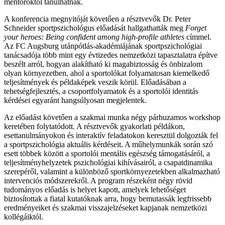
mentoroktól tanulhatnak.
A konferencia megnyitóját követően a résztvevők Dr. Peter
Schneider sportpszichológus előadását hallgathatták meg
Forget
your heroes: Being confident among high-profile athletes
címmel.
Az FC Augsburg utánpótlás-akadémiájának sportpszichológiai
tanácsadója több mint egy évtizedes nemzetközi tapasztalatra építve
beszélt arról, hogyan alakítható ki magabiztosság és önbizalom
olyan környezetben, ahol a sportolókat folyamatosan kiemelkedő
teljesítmények és példaképek veszik körül. Előadásában a
tehetségfejlesztés, a csoportfolyamatok és a sportolói identitás
kérdései egyaránt hangsúlyosan megjelentek.
Az előadást követően a szakmai munka négy párhuzamos workshop
keretében folytatódott. A résztvevők gyakorlati példákon,
esettanulmányokon és interaktív feladatokon keresztül dolgozták fel
a sportpszichológia aktuális kérdéseit. A műhelymunkák során szó
esett többek között a sportolói mentális egészség támogatásáról, a
teljesítményhelyzetek pszichológiai kihívásairól, a csapatdinamika
szerepéről, valamint a különböző sportkörnyezetekben alkalmazható
intervenciós módszerekről. A program részeként négy rövid
tudományos előadás is helyet kapott, amelyek lehetőséget
biztosítottak a fiatal kutatóknak arra, hogy bemutassák legfrissebb
eredményeiket és szakmai visszajelzéseket kapjanak nemzetközi
kollégáiktól.