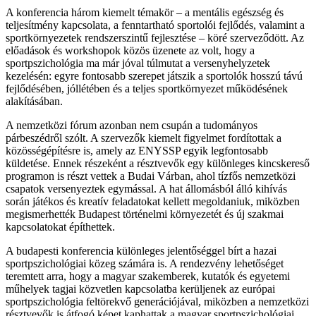
A konferencia három kiemelt témakör – a mentális egészség és
teljesítmény kapcsolata, a fenntartható sportolói fejlődés, valamint a
sportkörnyezetek rendszerszintű fejlesztése – köré szerveződött. Az
előadások és workshopok közös üzenete az volt, hogy a
sportpszichológia ma már jóval túlmutat a versenyhelyzetek
kezelésén: egyre fontosabb szerepet játszik a sportolók hosszú távú
fejlődésében, jóllétében és a teljes sportkörnyezet működésének
alakításában.
A nemzetközi fórum azonban nem csupán a tudományos
párbeszédről szólt. A szervezők kiemelt figyelmet fordítottak a
közösségépítésre is, amely az ENYSSP egyik legfontosabb
küldetése. Ennek részeként a résztvevők egy különleges kincskereső
programon is részt vettek a Budai Várban, ahol tízfős nemzetközi
csapatok versenyeztek egymással. A hat állomásból álló kihívás
során játékos és kreatív feladatokat kellett megoldaniuk, miközben
megismerhették Budapest történelmi környezetét és új szakmai
kapcsolatokat építhettek.
A budapesti konferencia különleges jelentőséggel bírt a hazai
sportpszichológiai közeg számára is. A rendezvény lehetőséget
teremtett arra, hogy a magyar szakemberek, kutatók és egyetemi
műhelyek tagjai közvetlen kapcsolatba kerüljenek az európai
sportpszichológia feltörekvő generációjával, miközben a nemzetközi
résztvevők is átfogó képet kaphattak a magyar sportpszichológiai