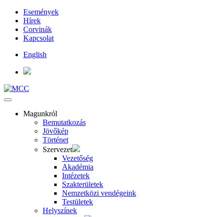
Események
Hírek
Corvinák
Kapcsolat
English
Magunkról
Bemutatkozás
Jövőkép
Történet
Szervezet
Vezetőség
Akadémia
Intézetek
Szakterületek
Nemzetközi vendégeink
Testületek
Helyszínek