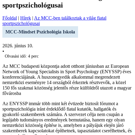
sportpszichológusai
Főoldal
|
Hírek
|
Az MCC-ben találkoztak a világ fiatal
sportpszichológusai
MCC-Mindset Pszichológia Iskola
2026. június 10.
•
Olvasási idő: 4 perc
Az MCC budapesti központja adott otthont júniusban az European
Network of Young Specialists in Sport Psychology (ENYSSP) éves
konferenciájának. A huszonegyedik alkalommal megrendezett
nemzetközi eseményre 14 országból érkeztek résztvevők, a közel
150 fős szakmai közönség jelentős része külföldről utazott a magyar
fővárosba
Az ENYSSP immár több mint két évtizede biztosít fórumot a
sportpszichológia iránt érdeklődő fiatal kutatók, hallgatók és
gyakorló szakemberek számára. A szervezet célja nem csupán a
legújabb tudományos eredmények bemutatása, hanem egy olyan
nemzetközi közösség építése is, amelyben a pályájuk elején járó
szakemberek kapcsolatokat építhetnek, tapasztalatot cserélhetnek, és