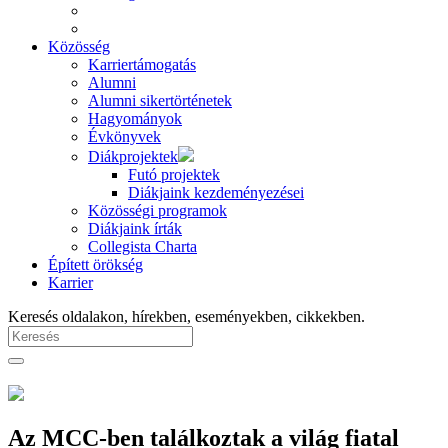
Közösség
Karriertámogatás
Alumni
Alumni sikertörténetek
Hagyományok
Évkönyvek
Diákprojektek
Futó projektek
Diákjaink kezdeményezései
Közösségi programok
Diákjaink írták
Collegista Charta
Épített örökség
Karrier
Keresés oldalakon, hírekben, eseményekben, cikkekben.
Az MCC-ben találkoztak a világ fiatal