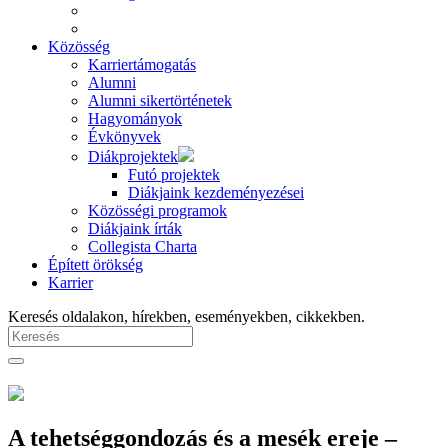
Közösség
Karriertámogatás
Alumni
Alumni sikertörténetek
Hagyományok
Évkönyvek
Diákprojektek
Futó projektek
Diákjaink kezdeményezései
Közösségi programok
Diákjaink írták
Collegista Charta
Épített örökség
Karrier
Keresés oldalakon, hírekben, eseményekben, cikkekben.
A tehetséggondozás és a mesék ereje –