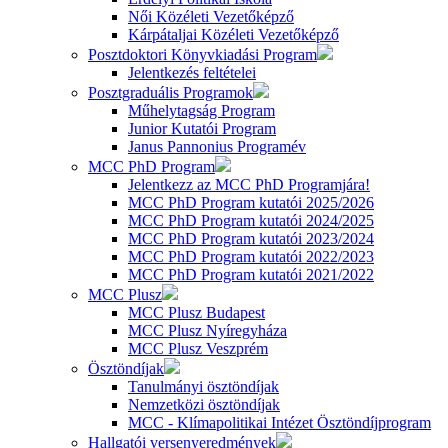
Női Közéleti Vezetőképző
Kárpátaljai Közéleti Vezetőképző
Posztdoktori Könyvkiadási Program
Jelentkezés feltételei
Posztgraduális Programok
Műhelytagság Program
Junior Kutatói Program
Janus Pannonius Programév
MCC PhD Program
Jelentkezz az MCC PhD Programjára!
MCC PhD Program kutatói 2025/2026
MCC PhD Program kutatói 2024/2025
MCC PhD Program kutatói 2023/2024
MCC PhD Program kutatói 2022/2023
MCC PhD Program kutatói 2021/2022
MCC Plusz
MCC Plusz Budapest
MCC Plusz Nyíregyháza
MCC Plusz Veszprém
Ösztöndíjak
Tanulmányi ösztöndíjak
Nemzetközi ösztöndíjak
MCC - Klímapolitikai Intézet Ösztöndíjprogram
Hallgatói versenyeredmények