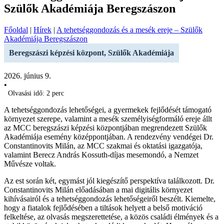
Szülők Akadémiája Beregszászon
Főoldal
|
Hírek
|
A tehetséggondozás és a mesék ereje – Szülők
Akadémiája Beregszászon
Beregszászi képzési központ, Szülők Akadémiája
2026. június 9.
•
Olvasási idő: 2 perc
A tehetséggondozás lehetőségei, a gyermekek fejlődését támogató
környezet szerepe, valamint a mesék személyiségformáló ereje állt
az MCC beregszászi képzési központjában megrendezett Szülők
Akadémiája esemény középpontjában. A rendezvény vendégei Dr.
Constantinovits Milán, az MCC szakmai és oktatási igazgatója,
valamint Berecz András Kossuth-díjas mesemondó, a Nemzet
Művésze voltak.
Az est során két, egymást jól kiegészítő perspektíva találkozott. Dr.
Constantinovits Milán előadásában a mai digitális környezet
kihívásairól és a tehetséggondozás lehetőségeiről beszélt. Kiemelte,
hogy a fiatalok fejlődésében a tiltások helyett a belső motiváció
felkeltése, az olvasás megszerettetése, a közös családi élmények és a