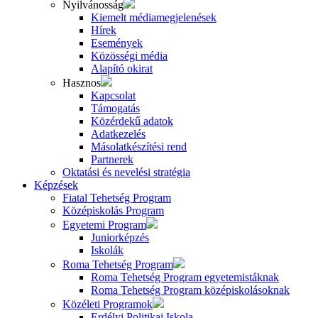
Nyilvánosság
Kiemelt médiamegjelenések
Hírek
Események
Közösségi média
Alapító okirat
Hasznos
Kapcsolat
Támogatás
Közérdekű adatok
Adatkezelés
Másolatkészítési rend
Partnerek
Oktatási és nevelési stratégia
Képzések
Fiatal Tehetség Program
Középiskolás Program
Egyetemi Program
Juniorképzés
Iskolák
Roma Tehetség Program
Roma Tehetség Program egyetemistáknak
Roma Tehetség Program középiskolásoknak
Közéleti Programok
Erdélyi Politikai Iskola