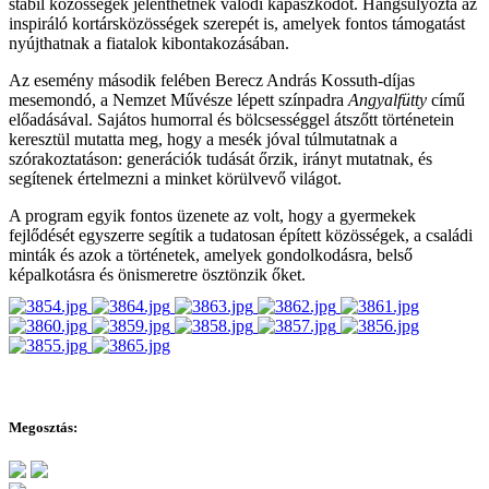
stabil közösségek jelenthetnek valódi kapaszkodót. Hangsúlyozta az
inspiráló kortársközösségek szerepét is, amelyek fontos támogatást
nyújthatnak a fiatalok kibontakozásában.
Az esemény második felében Berecz András Kossuth-díjas
mesemondó, a Nemzet Művésze lépett színpadra
Angyalfütty
című
előadásával. Sajátos humorral és bölcsességgel átszőtt történetein
keresztül mutatta meg, hogy a mesék jóval túlmutatnak a
szórakoztatáson: generációk tudását őrzik, irányt mutatnak, és
segítenek értelmezni a minket körülvevő világot.
A program egyik fontos üzenete az volt, hogy a gyermekek
fejlődését egyszerre segítik a tudatosan épített közösségek, a családi
minták és azok a történetek, amelyek gondolkodásra, belső
képalkotásra és önismeretre ösztönzik őket.
Megosztás: