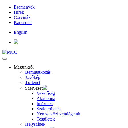
Események
Hírek
Corvinák
Kapcsolat
English
Magunkról
Bemutatkozás
Jövőkép
Történet
Szervezet
Vezetőség
Akadémia
Intézetek
Szakterületek
Nemzetközi vendégeink
Testületek
Helyszínek