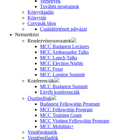
Versenyek
További programok
Könyvkiadás
Könyvtár
Corvinák blog
Családtörténeti pályázat
Nemzetközi
Rendezvénysorozatok
MCC Budapest Lectures
MCC Ambassador Talks
MCC Lunch Talks
MCC Election Nights
MCC Feszt
MCC London Summit
Konferenciák
MCC Budapest Summit
Egyéb konferenciák
Ösztöndíjak
Budapest Fellowship Program
MCC Fellowship Program
MCC Training Grant
MCC Visiting Fellowship Program
MCC Mobilitás+
Vendégoktatók
Vendégelőadók