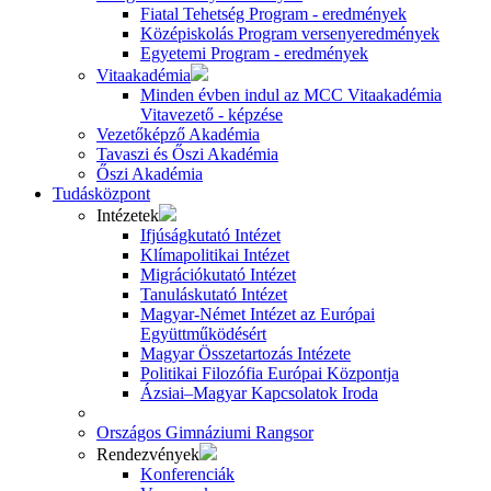
Fiatal Tehetség Program - eredmények
Középiskolás Program versenyeredmények
Egyetemi Program - eredmények
Vitaakadémia
Minden évben indul az MCC Vitaakadémia
Vitavezető - képzése
Vezetőképző Akadémia
Tavaszi és Őszi Akadémia
Őszi Akadémia
Tudásközpont
Intézetek
Ifjúságkutató Intézet
Klímapolitikai Intézet
Migrációkutató Intézet
Tanuláskutató Intézet
Magyar-Német Intézet az Európai
Együttműködésért
Magyar Összetartozás Intézete
Politikai Filozófia Európai Központja
Ázsiai–Magyar Kapcsolatok Iroda
Országos Gimnáziumi Rangsor
Rendezvények
Konferenciák