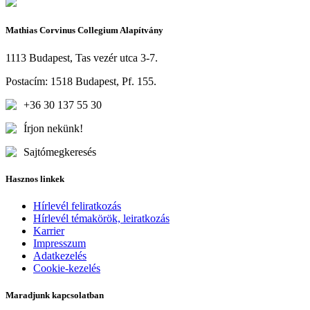
Mathias Corvinus Collegium Alapítvány
1113 Budapest, Tas vezér utca 3-7.
Postacím: 1518 Budapest, Pf. 155.
+36 30 137 55 30
Írjon nekünk!
Sajtómegkeresés
Hasznos linkek
Hírlevél feliratkozás
Hírlevél témakörök, leiratkozás
Karrier
Impresszum
Adatkezelés
Cookie-kezelés
Maradjunk kapcsolatban