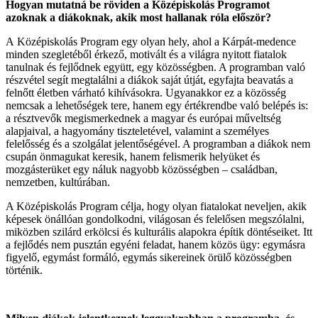
Hogyan mutatná be röviden a Középiskolás Programot
azoknak a diákoknak, akik most hallanak róla először?
A Középiskolás Program egy olyan hely, ahol a Kárpát-medence
minden szegletéből érkező, motivált és a világra nyitott fiatalok
tanulnak és fejlődnek együtt, egy közösségben. A programban való
részvétel segít megtalálni a diákok saját útját, egyfajta beavatás a
felnőtt életben várható kihívásokra. Ugyanakkor ez a közösség
nemcsak a lehetőségek tere, hanem egy értékrendbe való belépés is:
a résztvevők megismerkednek a magyar és európai műveltség
alapjaival, a hagyomány tiszteletével, valamint a személyes
felelősség és a szolgálat jelentőségével. A programban a diákok nem
csupán önmagukat keresik, hanem felismerik helyüket és
mozgásterüket egy náluk nagyobb közösségben – családban,
nemzetben, kultúrában.
A Középiskolás Program célja, hogy olyan fiatalokat neveljen, akik
képesek önállóan gondolkodni, világosan és felelősen megszólalni,
miközben szilárd erkölcsi és kulturális alapokra építik döntéseiket. Itt
a fejlődés nem pusztán egyéni feladat, hanem közös ügy: egymásra
figyelő, egymást formáló, egymás sikereinek örülő közösségben
történik.