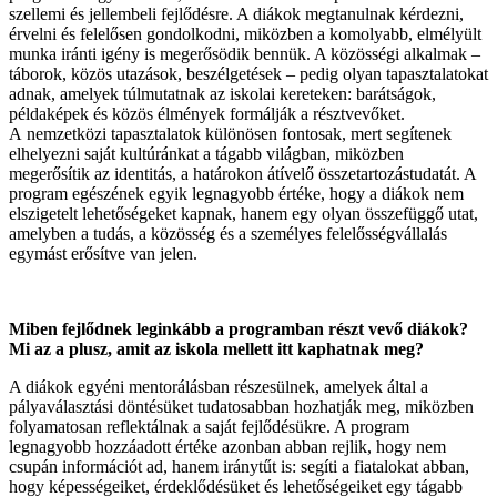
szellemi és jellembeli fejlődésre. A diákok megtanulnak kérdezni,
érvelni és felelősen gondolkodni, miközben a komolyabb, elmélyült
munka iránti igény is megerősödik bennük. A közösségi alkalmak –
táborok, közös utazások, beszélgetések – pedig olyan tapasztalatokat
adnak, amelyek túlmutatnak az iskolai kereteken: barátságok,
példaképek és közös élmények formálják a résztvevőket.
A nemzetközi tapasztalatok különösen fontosak, mert segítenek
elhelyezni saját kultúránkat a tágabb világban, miközben
megerősítik az identitás, a határokon átívelő összetartozástudatát. A
program egészének egyik legnagyobb értéke, hogy a diákok nem
elszigetelt lehetőségeket kapnak, hanem egy olyan összefüggő utat,
amelyben a tudás, a közösség és a személyes felelősségvállalás
egymást erősítve van jelen.
Miben fejlődnek leginkább a programban részt vevő diákok?
Mi az a plusz, amit az iskola mellett itt kaphatnak meg?
A diákok egyéni mentorálásban részesülnek, amelyek által a
pályaválasztási döntésüket tudatosabban hozhatják meg, miközben
folyamatosan reflektálnak a saját fejlődésükre. A program
legnagyobb hozzáadott értéke azonban abban rejlik, hogy nem
csupán információt ad, hanem iránytűt is: segíti a fiatalokat abban,
hogy képességeiket, érdeklődésüket és lehetőségeiket egy tágabb