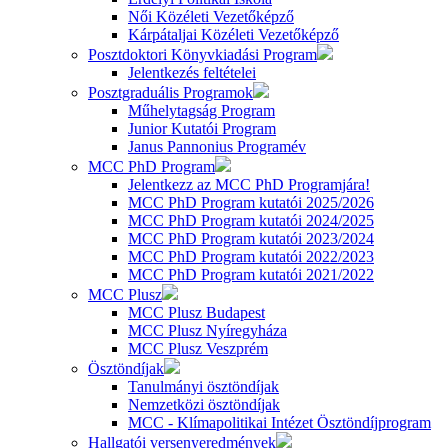
Női Közéleti Vezetőképző
Kárpátaljai Közéleti Vezetőképző
Posztdoktori Könyvkiadási Program
Jelentkezés feltételei
Posztgraduális Programok
Műhelytagság Program
Junior Kutatói Program
Janus Pannonius Programév
MCC PhD Program
Jelentkezz az MCC PhD Programjára!
MCC PhD Program kutatói 2025/2026
MCC PhD Program kutatói 2024/2025
MCC PhD Program kutatói 2023/2024
MCC PhD Program kutatói 2022/2023
MCC PhD Program kutatói 2021/2022
MCC Plusz
MCC Plusz Budapest
MCC Plusz Nyíregyháza
MCC Plusz Veszprém
Ösztöndíjak
Tanulmányi ösztöndíjak
Nemzetközi ösztöndíjak
MCC - Klímapolitikai Intézet Ösztöndíjprogram
Hallgatói versenyeredmények