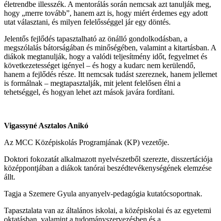
életrendbe illesszék. A mentorálás során nemcsak azt tanulják meg,
hogy „merre tovább”, hanem azt is, hogy miért érdemes egy adott
utat választani, és milyen felelősséggel jár egy döntés.
Jelentős fejlődés tapasztalható az önálló gondolkodásban, a
megszólalás bátorságában és minőségében, valamint a kitartásban. A
diákok megtanulják, hogy a valódi teljesítmény időt, fegyelmet és
következetességet igényel – és hogy a kudarc nem kerülendő,
hanem a fejlődés része. Itt nemcsak tudást szereznek, hanem jellemet
is formálnak – megtapasztalják, mit jelent felelősen élni a
tehetséggel, és hogyan lehet azt mások javára fordítani.
Vigassyné Asztalos Anikó
Az MCC Középiskolás Programjának (KP) vezetője.
Doktori fokozatát alkalmazott nyelvészetből szerezte, disszertációja
középpontjában a diákok tanórai beszédtevékenységének elemzése
állt.
Tagja a Szemere Gyula anyanyelv-pedagógia kutatócsoportnak.
Tapasztalata van az általános iskolai, a középiskolai és az egyetemi
oktatásban, valamint a tudományszervezésben és a