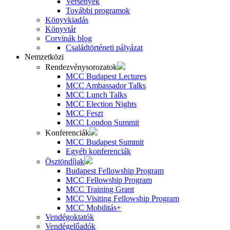
Versenyek
További programok
Könyvkiadás
Könyvtár
Corvinák blog
Családtörténeti pályázat
Nemzetközi
Rendezvénysorozatok
MCC Budapest Lectures
MCC Ambassador Talks
MCC Lunch Talks
MCC Election Nights
MCC Feszt
MCC London Summit
Konferenciák
MCC Budapest Summit
Egyéb konferenciák
Ösztöndíjak
Budapest Fellowship Program
MCC Fellowship Program
MCC Training Grant
MCC Visiting Fellowship Program
MCC Mobilitás+
Vendégoktatók
Vendégelőadók