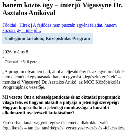
hanem közös ügy – interjú Vigassyné Dr.
Asztalos Anikóval
Főoldal
|
Hírek
|
A fejlődés nem pusztán egyéni feladat, hanem
közös ügy – interjú...
Collegium tartalom, Középiskolás Program
2026. május 8.
•
Olvasási idő: 8 perc
„A program olyan teret ad, ahol a teljesítmény és az együttműködés
nem ellentétjei egymásnak, hanem egymást kiegészítő értékek” –
mondta el Vigassyné Dr. Asztalos Anikó, az MCC Középiskolás
Programjának vezetője.
Mi vezette Önt a tehetséggondozás és az oktatási programok
világa felé, és hogyan alakult a pályája a jelenlegi szerepéig?
Hogyan kapcsolható a jelenlegi munkássága a korábbi
alkalmazott nyelvészeti kutatásához?
Elsősorban tanár vagyok, egész életemet a diákokkal való
foglalkozás – tanítás, tanárképzés, versenyszervezés és -felkészítés,