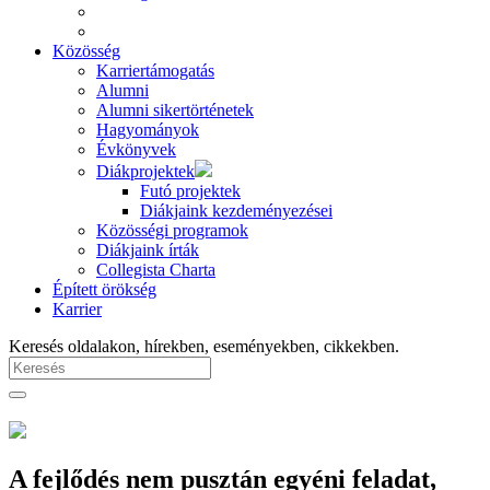
Közösség
Karriertámogatás
Alumni
Alumni sikertörténetek
Hagyományok
Évkönyvek
Diákprojektek
Futó projektek
Diákjaink kezdeményezései
Közösségi programok
Diákjaink írták
Collegista Charta
Épített örökség
Karrier
Keresés oldalakon, hírekben, eseményekben, cikkekben.
A fejlődés nem pusztán egyéni feladat,