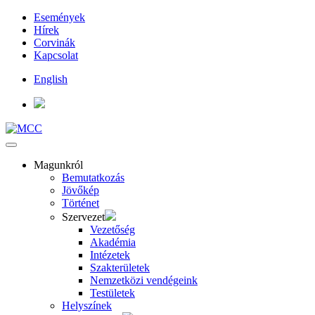
Események
Hírek
Corvinák
Kapcsolat
English
Magunkról
Bemutatkozás
Jövőkép
Történet
Szervezet
Vezetőség
Akadémia
Intézetek
Szakterületek
Nemzetközi vendégeink
Testületek
Helyszínek