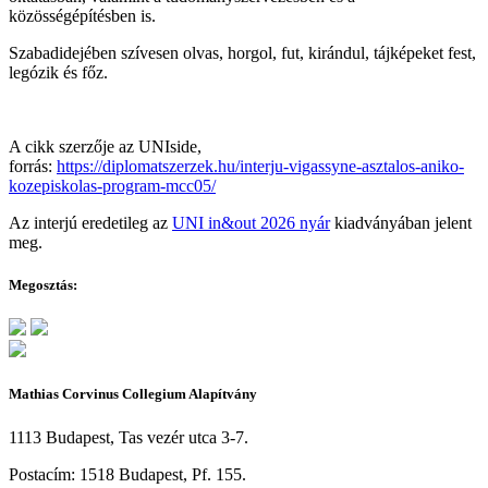
közösségépítésben is.
Szabadidejében szívesen olvas, horgol, fut, kirándul, tájképeket fest,
legózik és főz.
A cikk szerzője az UNIside,
forrás:
https://diplomatszerzek.hu/interju-vigassyne-asztalos-aniko-
kozepiskolas-program-mcc05/
Az interjú eredetileg az
UNI in&out 2026 nyár
kiadványában jelent
meg.
Megosztás:
Mathias Corvinus Collegium Alapítvány
1113 Budapest, Tas vezér utca 3-7.
Postacím: 1518 Budapest, Pf. 155.