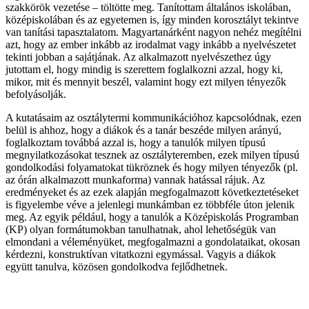
szakkörök vezetése – töltötte meg. Tanítottam általános iskolában,
középiskolában és az egyetemen is, így minden korosztályt tekintve
van tanítási tapasztalatom. Magyartanárként nagyon nehéz megítélni
azt, hogy az ember inkább az irodalmat vagy inkább a nyelvészetet
tekinti jobban a sajátjának. Az alkalmazott nyelvészethez úgy
jutottam el, hogy mindig is szerettem foglalkozni azzal, hogy ki,
mikor, mit és mennyit beszél, valamint hogy ezt milyen tényezők
befolyásolják.
A kutatásaim az osztálytermi kommunikációhoz kapcsolódnak, ezen
belül is ahhoz, hogy a diákok és a tanár beszéde milyen arányú,
foglalkoztam továbbá azzal is, hogy a tanulók milyen típusú
megnyilatkozásokat tesznek az osztályteremben, ezek milyen típusú
gondolkodási folyamatokat tükröznek és hogy milyen tényezők (pl.
az órán alkalmazott munkaforma) vannak hatással rájuk. Az
eredményeket és az ezek alapján megfogalmazott következtetéseket
is figyelembe véve a jelenlegi munkámban ez többféle úton jelenik
meg. Az egyik például, hogy a tanulók a Középiskolás Programban
(KP) olyan formátumokban tanulhatnak, ahol lehetőségük van
elmondani a véleményüket, megfogalmazni a gondolataikat, okosan
kérdezni, konstruktívan vitatkozni egymással. Vagyis a diákok
együtt tanulva, közösen gondolkodva fejlődhetnek.