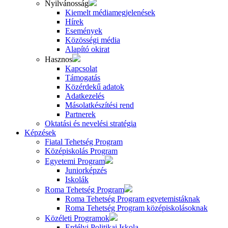
Nyilvánosság
Kiemelt médiamegjelenések
Hírek
Események
Közösségi média
Alapító okirat
Hasznos
Kapcsolat
Támogatás
Közérdekű adatok
Adatkezelés
Másolatkészítési rend
Partnerek
Oktatási és nevelési stratégia
Képzések
Fiatal Tehetség Program
Középiskolás Program
Egyetemi Program
Juniorképzés
Iskolák
Roma Tehetség Program
Roma Tehetség Program egyetemistáknak
Roma Tehetség Program középiskolásoknak
Közéleti Programok
Erdélyi Politikai Iskola