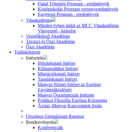
Fiatal Tehetség Program - eredmények
Középiskolás Program versenyeredmények
Egyetemi Program - eredmények
Vitaakadémia
Minden évben indul az MCC Vitaakadémia
Vitavezető - képzése
Vezetőképző Akadémia
Tavaszi és Őszi Akadémia
Őszi Akadémia
Tudásközpont
Intézetek
Ifjúságkutató Intézet
Klímapolitikai Intézet
Migrációkutató Intézet
Tanuláskutató Intézet
Magyar-Német Intézet az Európai
Együttműködésért
Magyar Összetartozás Intézete
Politikai Filozófia Európai Központja
Ázsiai–Magyar Kapcsolatok Iroda
Országos Gimnáziumi Rangsor
Rendezvények
Konferenciák