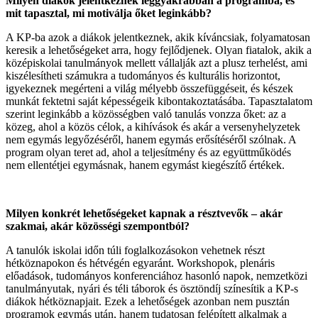
Milyen diákok jelentkeznek leggyakrabban a programba, és
mit tapasztal, mi motiválja őket leginkább?
A KP-ba azok a diákok jelentkeznek, akik kíváncsiak, folyamatosan
keresik a lehetőségeket arra, hogy fejlődjenek. Olyan fiatalok, akik a
középiskolai tanulmányok mellett vállalják azt a plusz terhelést, ami
kiszélesítheti számukra a tudományos és kulturális horizontot,
igyekeznek megérteni a világ mélyebb összefüggéseit, és készek
munkát fektetni saját képességeik kibontakoztatásába. Tapasztalatom
szerint leginkább a közösségben való tanulás vonzza őket: az a
közeg, ahol a közös célok, a kihívások és akár a versenyhelyzetek
nem egymás legyőzéséről, hanem egymás erősítéséről szólnak. A
program olyan teret ad, ahol a teljesítmény és az együttműködés
nem ellentétjei egymásnak, hanem egymást kiegészítő értékek.
Milyen konkrét lehetőségeket kapnak a résztvevők – akár
szakmai, akár közösségi szempontból?
A tanulók iskolai időn túli foglalkozásokon vehetnek részt
hétköznapokon és hétvégén egyaránt. Workshopok, plenáris
előadások, tudományos konferenciához hasonló napok, nemzetközi
tanulmányutak, nyári és téli táborok és ösztöndíj színesítik a KP-s
diákok hétköznapjait. Ezek a lehetőségek azonban nem pusztán
programok egymás után, hanem tudatosan felépített alkalmak a