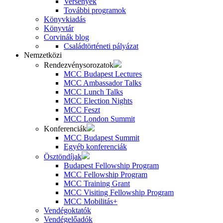
Versenyek
További programok
Könyvkiadás
Könyvtár
Corvinák blog
Családtörténeti pályázat
Nemzetközi
Rendezvénysorozatok
MCC Budapest Lectures
MCC Ambassador Talks
MCC Lunch Talks
MCC Election Nights
MCC Feszt
MCC London Summit
Konferenciák
MCC Budapest Summit
Egyéb konferenciák
Ösztöndíjak
Budapest Fellowship Program
MCC Fellowship Program
MCC Training Grant
MCC Visiting Fellowship Program
MCC Mobilitás+
Vendégoktatók
Vendégelőadók