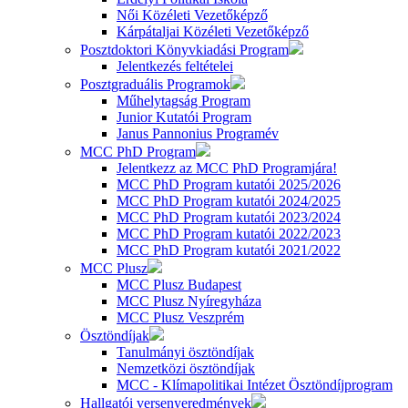
Női Közéleti Vezetőképző
Kárpátaljai Közéleti Vezetőképző
Posztdoktori Könyvkiadási Program
Jelentkezés feltételei
Posztgraduális Programok
Műhelytagság Program
Junior Kutatói Program
Janus Pannonius Programév
MCC PhD Program
Jelentkezz az MCC PhD Programjára!
MCC PhD Program kutatói 2025/2026
MCC PhD Program kutatói 2024/2025
MCC PhD Program kutatói 2023/2024
MCC PhD Program kutatói 2022/2023
MCC PhD Program kutatói 2021/2022
MCC Plusz
MCC Plusz Budapest
MCC Plusz Nyíregyháza
MCC Plusz Veszprém
Ösztöndíjak
Tanulmányi ösztöndíjak
Nemzetközi ösztöndíjak
MCC - Klímapolitikai Intézet Ösztöndíjprogram
Hallgatói versenyeredmények