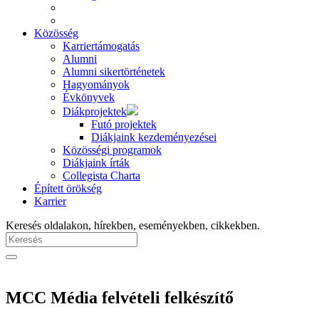
Közösség
Karriertámogatás
Alumni
Alumni sikertörténetek
Hagyományok
Évkönyvek
Diákprojektek
Futó projektek
Diákjaink kezdeményezései
Közösségi programok
Diákjaink írták
Collegista Charta
Épített örökség
Karrier
Keresés oldalakon, hírekben, eseményekben, cikkekben.
MCC Média felvételi felkészítő