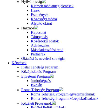
Nyilvánosság
Kiemelt médiamegjelenések
Hírek
Események
Közösségi média
Alapító okirat
Hasznos
Kapcsolat
Támogatás
Közérdekű adatok
Adatkezelés
Másolatkészítési rend
Partnerek
Oktatási és nevelési stratégia
Képzések
Fiatal Tehetség Program
Középiskolás Program
Egyetemi Program
Juniorképzés
Iskolák
Roma Tehetség Program
Roma Tehetség Program egyetemistáknak
Roma Tehetség Program középiskolásoknak
Közéleti Programok
Erdélyi Politikai Iskola