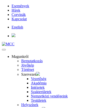
Események
Hírek
Corvinák
Kapcsolat
English
Magunkról
Bemutatkozás
Jövőkép
Történet
Szervezet
Vezetőség
Akadémia
Intézetek
Szakterületek
Nemzetközi vendégeink
Testületek
Helyszínek