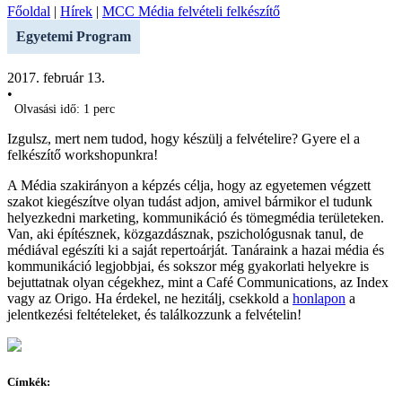
Főoldal
|
Hírek
|
MCC Média felvételi felkészítő
Egyetemi Program
2017. február 13.
•
Olvasási idő: 1 perc
Izgulsz, mert nem tudod, hogy készülj a felvételire? Gyere el a
felkészítő workshopunkra!
A Média szakirányon a képzés célja, hogy az egyetemen végzett
szakot kiegészítve olyan tudást adjon, amivel bármikor el tudunk
helyezkedni marketing, kommunikáció és tömegmédia területeken.
Van, aki építésznek, közgazdásznak, pszichológusnak tanul, de
médiával egészíti ki a saját repertoárját. Tanáraink a hazai média és
kommunikáció legjobbjai, és sokszor még gyakorlati helyekre is
bejuttatnak olyan cégekhez, mint a Café Communications, az Index
vagy az Origo. Ha érdekel, ne hezitálj, csekkold a
honlapon
a
jelentkezési feltételeket, és találkozzunk a felvételin!
Címkék: