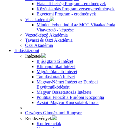
Fiatal Tehetség Program - eredmények
Középiskolás Program versenyeredmények
Egyetemi Program - eredmények
Vitaakadémia
Minden évben indul az MCC Vitaakadémia
Vitavezető - képzése
Vezetőképző Akadémia
Tavaszi és Őszi Akadémia
Őszi Akadémia
Tudásközpont
Intézetek
Ifjúságkutató Intézet
Klímapolitikai Intézet
Migrációkutató Intézet
Tanuláskutató Intézet
Magyar-Német Intézet az Európai
Együttműködésért
Magyar Összetartozás Intézete
Politikai Filozófia Európai Központja
Ázsiai–Magyar Kapcsolatok Iroda
Országos Gimnáziumi Rangsor
Rendezvények
Konferenciák