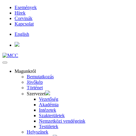
Események
Hírek
Corvinák
Kapcsolat
English
Magunkról
Bemutatkozás
Jövőkép
Történet
Szervezet
Vezetőség
Akadémia
Intézetek
Szakterületek
Nemzetközi vendégeink
Testületek
Helyszínek