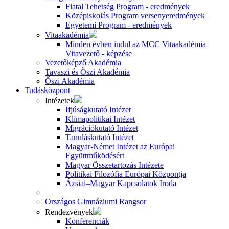
Fiatal Tehetség Program - eredmények
Középiskolás Program versenyeredmények
Egyetemi Program - eredmények
Vitaakadémia
Minden évben indul az MCC Vitaakadémia
Vitavezető - képzése
Vezetőképző Akadémia
Tavaszi és Őszi Akadémia
Őszi Akadémia
Tudásközpont
Intézetek
Ifjúságkutató Intézet
Klímapolitikai Intézet
Migrációkutató Intézet
Tanuláskutató Intézet
Magyar-Német Intézet az Európai
Együttműködésért
Magyar Összetartozás Intézete
Politikai Filozófia Európai Központja
Ázsiai–Magyar Kapcsolatok Iroda
Országos Gimnáziumi Rangsor
Rendezvények
Konferenciák