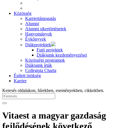
Közösség
Karriertámogatás
Alumni
Alumni sikertörténetek
Hagyományok
Évkönyvek
Diákprojektek
Futó projektek
Diákjaink kezdeményezései
Közösségi programok
Diákjaink írták
Collegista Charta
Épített örökség
Karrier
Keresés oldalakon, hírekben, eseményekben, cikkekben.
Vitaest a magyar gazdaság
fejlődésének következő