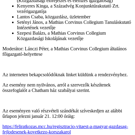
(Közgazdasági előrejelzés és elemzés igazgatóság)
Kenyeres Kinga, a Századvég Konjunktúrakutató Zrt.
vezérigazgatója
Lantos Csaba, közgazdász, üzletember
Setényi János, a Mathias Corvinus Collegium Tanuláskutató
Intézetének vezetője
Szepesi Balázs, a Mathias Corvinus Collegium
Közgazdasági Iskolájának vezetője
Moderátor: Lánczi Péter, a Mathias Corvinus Collegium általános
főigazgató-helyettese
Az interneten bekapcsolódóknak linket küldünk a rendezvényhez.
Az esemény nem nyilvános, arról a szervezők készítenek
összefoglalót a Chatham ház szabályai szerint.
Az eseményen való részvételi szándékát szíveskedjen az alábbi
űrlapon jelezni január 21. 12:00 óráig:
https://feliratkozas.mcc.hu/regisztracio-vitaest-a-magyar-gazdasag-
fejlodesenek-kovetkezo-korszakarol