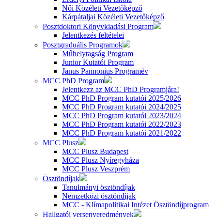
Női Közéleti Vezetőképző
Kárpátaljai Közéleti Vezetőképző
Posztdoktori Könyvkiadási Program
Jelentkezés feltételei
Posztgraduális Programok
Műhelytagság Program
Junior Kutatói Program
Janus Pannonius Programév
MCC PhD Program
Jelentkezz az MCC PhD Programjára!
MCC PhD Program kutatói 2025/2026
MCC PhD Program kutatói 2024/2025
MCC PhD Program kutatói 2023/2024
MCC PhD Program kutatói 2022/2023
MCC PhD Program kutatói 2021/2022
MCC Plusz
MCC Plusz Budapest
MCC Plusz Nyíregyháza
MCC Plusz Veszprém
Ösztöndíjak
Tanulmányi ösztöndíjak
Nemzetközi ösztöndíjak
MCC - Klímapolitikai Intézet Ösztöndíjprogram
Hallgatói versenyeredmények