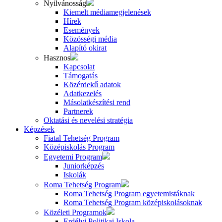
Nyilvánosság
Kiemelt médiamegjelenések
Hírek
Események
Közösségi média
Alapító okirat
Hasznos
Kapcsolat
Támogatás
Közérdekű adatok
Adatkezelés
Másolatkészítési rend
Partnerek
Oktatási és nevelési stratégia
Képzések
Fiatal Tehetség Program
Középiskolás Program
Egyetemi Program
Juniorképzés
Iskolák
Roma Tehetség Program
Roma Tehetség Program egyetemistáknak
Roma Tehetség Program középiskolásoknak
Közéleti Programok
Erdélyi Politikai Iskola