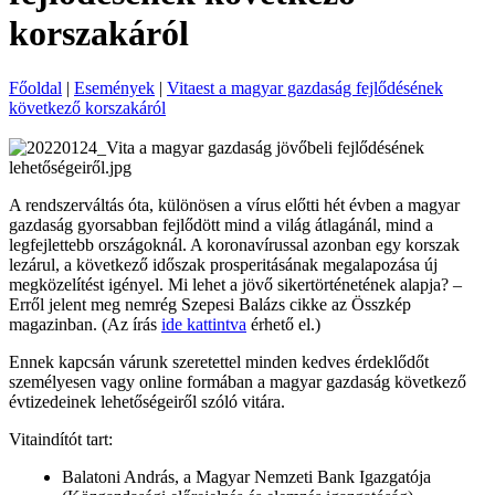
korszakáról
Főoldal
|
Események
|
Vitaest a magyar gazdaság fejlődésének
következő korszakáról
A rendszerváltás óta, különösen a vírus előtti hét évben a magyar
gazdaság gyorsabban fejlődött mind a világ átlagánál, mind a
legfejlettebb országoknál. A koronavírussal azonban egy korszak
lezárul, a következő időszak prosperitásának megalapozása új
megközelítést igényel. Mi lehet a jövő sikertörténetének alapja? –
Erről jelent meg nemrég Szepesi Balázs cikke az Összkép
magazinban. (Az írás
ide kattintva
érhető el.)
Ennek kapcsán várunk szeretettel minden kedves érdeklődőt
személyesen vagy online formában a magyar gazdaság következő
évtizedeinek lehetőségeiről szóló vitára.
Vitaindítót tart:
Balatoni András, a Magyar Nemzeti Bank Igazgatója