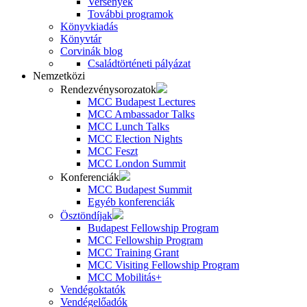
Versenyek
További programok
Könyvkiadás
Könyvtár
Corvinák blog
Családtörténeti pályázat
Nemzetközi
Rendezvénysorozatok
MCC Budapest Lectures
MCC Ambassador Talks
MCC Lunch Talks
MCC Election Nights
MCC Feszt
MCC London Summit
Konferenciák
MCC Budapest Summit
Egyéb konferenciák
Ösztöndíjak
Budapest Fellowship Program
MCC Fellowship Program
MCC Training Grant
MCC Visiting Fellowship Program
MCC Mobilitás+
Vendégoktatók
Vendégelőadók