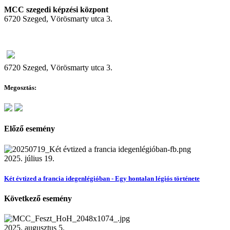
MCC szegedi képzési központ
6720 Szeged, Vörösmarty utca 3.
6720 Szeged, Vörösmarty utca 3.
Megosztás:
Előző esemény
2025. július 19.
Két évtized a francia idegenlégióban - Egy hontalan légiós története
Következő esemény
2025. augusztus 5.