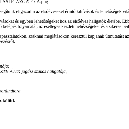
egítünk eligazodni az elsőéveseket érintő kihívások és lehetőségek vil
sokat és egyben lehetőségeket hoz az elsőéves hallgatók életébe. Ebbő
elépés folyamatát, az esetleges kezdeti nehézségeket és a sikeres beil
apasztalatokon, szakmai meglátásokon keresztül kapjanak útmutatást az 
vezésről.
tója;
ZTE-ÁJTK jogász szakos hallgatója,
oordinátora
 kötött.