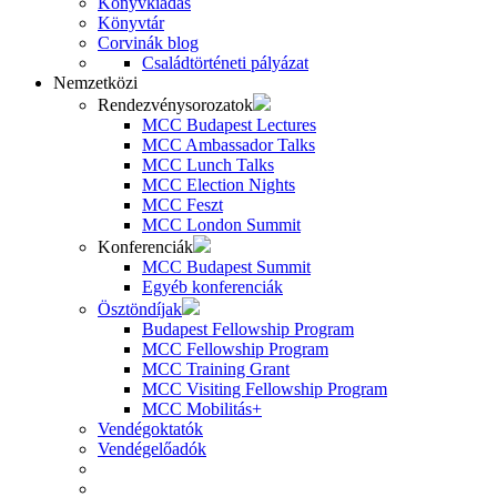
Könyvkiadás
Könyvtár
Corvinák blog
Családtörténeti pályázat
Nemzetközi
Rendezvénysorozatok
MCC Budapest Lectures
MCC Ambassador Talks
MCC Lunch Talks
MCC Election Nights
MCC Feszt
MCC London Summit
Konferenciák
MCC Budapest Summit
Egyéb konferenciák
Ösztöndíjak
Budapest Fellowship Program
MCC Fellowship Program
MCC Training Grant
MCC Visiting Fellowship Program
MCC Mobilitás+
Vendégoktatók
Vendégelőadók