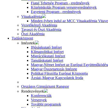
Fiatal Tehetség Program - eredmények
Középiskolás Program versenyeredmények
Egyetemi Program - eredmények
Vitaakadémia
Minden évben indul az MCC Vitaakadémia Vitavez
Vezetőképző Akadémia
Tavaszi és Őszi Akadémia
Őszi Akadémia
Tudásközpont
Intézetek
Ifjúságkutató Intézet
Klímapolitikai Intézet
Migrációkutató Intézet
Tanuláskutató Intézet
Magyar-Német Intézet az Európai Együttműködésé
Magyar Összetartozás Intézete
Politikai Filozófia Európai Központja
Ázsiai–Magyar Kapcsolatok Iroda
Országos Gimnáziumi Rangsor
Rendezvények
Konferenciák
Versenyek
További programok