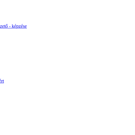
ető - képzése
rt