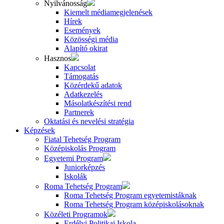
Nyilvánosság
Kiemelt médiamegjelenések
Hírek
Események
Közösségi média
Alapító okirat
Hasznos
Kapcsolat
Támogatás
Közérdekű adatok
Adatkezelés
Másolatkészítési rend
Partnerek
Oktatási és nevelési stratégia
Képzések
Fiatal Tehetség Program
Középiskolás Program
Egyetemi Program
Juniorképzés
Iskolák
Roma Tehetség Program
Roma Tehetség Program egyetemistáknak
Roma Tehetség Program középiskolásoknak
Közéleti Programok
Erdélyi Politikai Iskola