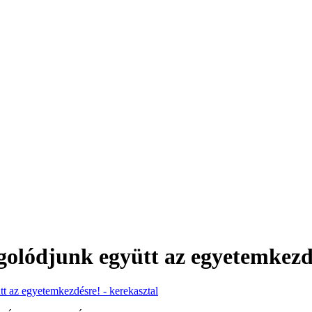
golódjunk együtt az egyetemkezdé
t az egyetemkezdésre! - kerekasztal