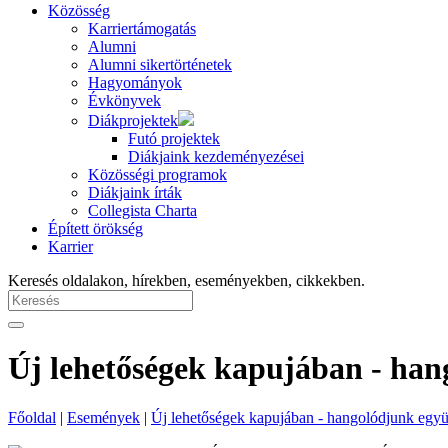
Közösség
Karriertámogatás
Alumni
Alumni sikertörténetek
Hagyományok
Évkönyvek
Diákprojektek
Futó projektek
Diákjaink kezdeményezései
Közösségi programok
Diákjaink írták
Collegista Charta
Épített örökség
Karrier
Keresés oldalakon, hírekben, eseményekben, cikkekben.
Új lehetőségek kapujában - han
Főoldal
|
Események
|
Új lehetőségek kapujában - hangolódjunk együt