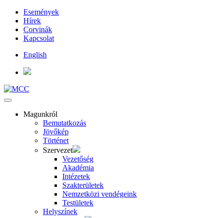
Események
Hírek
Corvinák
Kapcsolat
English
Magunkról
Bemutatkozás
Jövőkép
Történet
Szervezet
Vezetőség
Akadémia
Intézetek
Szakterületek
Nemzetközi vendégeink
Testületek
Helyszínek