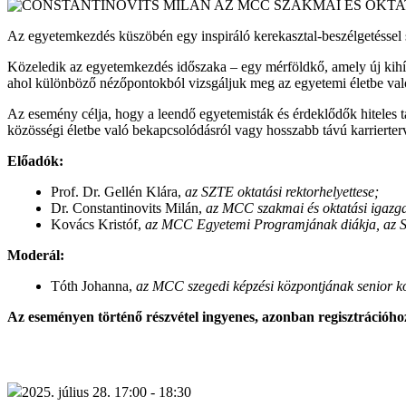
Az egyetemkezdés küszöbén egy inspiráló kerekasztal-beszélgetéssel s
Közeledik az egyetemkezdés időszaka – egy mérföldkő, amely új kihívá
ahol különböző nézőpontokból vizsgáljuk meg az egyetemi életbe való b
Az esemény célja, hogy a leendő egyetemisták és érdeklődők hiteles t
közösségi életbe való bekapcsolódásról vagy hosszabb távú karrierter
Előadók:
Prof. Dr. Gellén Klára,
az SZTE oktatási rektorhelyettese;
Dr. Constantinovits Milán,
az MCC szakmai és oktatási igazga
Kovács Kristóf,
az MCC Egyetemi Programjának diákja, az S
Moderál:
Tóth Johanna,
az MCC szegedi képzési központjának senior k
Az eseményen történő részvétel ingyenes, azonban regisztrációhoz
2025. július 28. 17:00 - 18:30