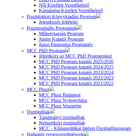
Női Közéleti Vezetőképző
Kárpátaljai Közéleti Vezetőképző
Posztdoktori Könyvkiadási Program
Jelentkezés feltételei
Posztgraduális Programok
Műhelytagság Program
Junior Kutatói Program
Janus Pannonius Programév
MCC PhD Program
Jelentkezz az MCC PhD Programjára!
MCC PhD Program kutatói 2025/2026
MCC PhD Program kutatói 2024/2025
MCC PhD Program kutatói 2023/2024
MCC PhD Program kutatói 2022/2023
MCC PhD Program kutatói 2021/2022
MCC Plusz
MCC Plusz Budapest
MCC Plusz Nyíregyháza
MCC Plusz Veszprém
Ösztöndíjak
Tanulmányi ösztöndíjak
Nemzetközi ösztöndíjak
MCC - Klímapolitikai Intézet Ösztöndíjprogram
Hallgatói versenyeredmények