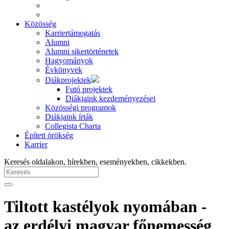
Közösség
Karriertámogatás
Alumni
Alumni sikertörténetek
Hagyományok
Évkönyvek
Diákprojektek
Futó projektek
Diákjaink kezdeményezései
Közösségi programok
Diákjaink írták
Collegista Charta
Épített örökség
Karrier
Keresés oldalakon, hírekben, eseményekben, cikkekben.
Tiltott kastélyok nyomában -
az erdélyi magyar főnemesség