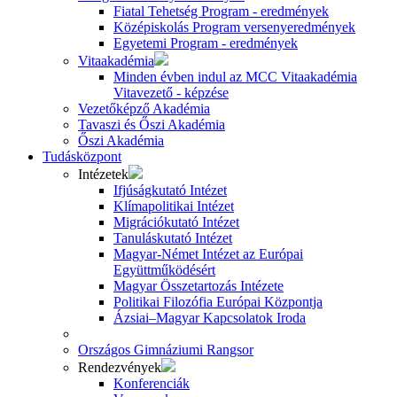
Fiatal Tehetség Program - eredmények
Középiskolás Program versenyeredmények
Egyetemi Program - eredmények
Vitaakadémia
Minden évben indul az MCC Vitaakadémia
Vitavezető - képzése
Vezetőképző Akadémia
Tavaszi és Őszi Akadémia
Őszi Akadémia
Tudásközpont
Intézetek
Ifjúságkutató Intézet
Klímapolitikai Intézet
Migrációkutató Intézet
Tanuláskutató Intézet
Magyar-Német Intézet az Európai
Együttműködésért
Magyar Összetartozás Intézete
Politikai Filozófia Európai Központja
Ázsiai–Magyar Kapcsolatok Iroda
Országos Gimnáziumi Rangsor
Rendezvények
Konferenciák