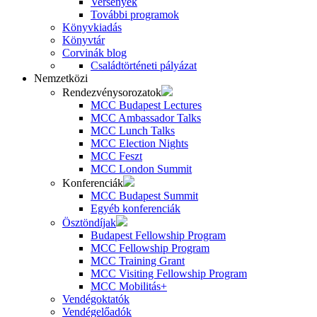
Versenyek
További programok
Könyvkiadás
Könyvtár
Corvinák blog
Családtörténeti pályázat
Nemzetközi
Rendezvénysorozatok
MCC Budapest Lectures
MCC Ambassador Talks
MCC Lunch Talks
MCC Election Nights
MCC Feszt
MCC London Summit
Konferenciák
MCC Budapest Summit
Egyéb konferenciák
Ösztöndíjak
Budapest Fellowship Program
MCC Fellowship Program
MCC Training Grant
MCC Visiting Fellowship Program
MCC Mobilitás+
Vendégoktatók
Vendégelőadók