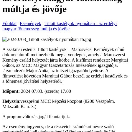
múltja és jövője
Főoldal
|
Események
|
Tiltott kastélyok nyomában - az erdélyi
magyar főnemesség múltja és jövője
A szakmai esten a Tiltott kastélyok – Marosvécsi Kemények című
dokumentumfilmet nézhetik meg a vendégek, amely a Marosvécsi
Kemény család helyzetét járta körbe. A kisfilmet rendezte: Margittai
Gábor, az MCC Magyar Összetartozás Intézetének igazgatója,
társrendező: Major Anita, az intézet igazgatóhelyettese. A
filmvetítést követően Margittai Gábor beszél az erdélyi kastélyok és
a főnemesi jóvátétel helyzetéről.
Időpont:
2024.07.03. (szerda) 17.00
Helyszín
:veszprémi MCC képzési központ (8200 Veszprém,
Mikszáth K. u. 3.)
A programváltozás jogát fenntartjuk.
Az esemény ingyenes, de a részvételi szándékot névre szóló
regisztrációval kell véglegesíteni! (Minden vendégnek önálló