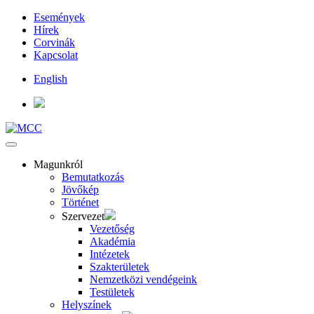
Események
Hírek
Corvinák
Kapcsolat
English
Magunkról
Bemutatkozás
Jövőkép
Történet
Szervezet
Vezetőség
Akadémia
Intézetek
Szakterületek
Nemzetközi vendégeink
Testületek
Helyszínek