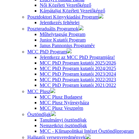
Női Közéleti Vezetőképző
Kárpátaljai Közéleti Vezetőképző
Posztdoktori Könyvkiadási Program
Jelentkezés feltételei
Posztgraduális Programok
Műhelytagság Program
Junior Kutatói Program
Janus Pannonius Programév
MCC PhD Program
Jelentkezz az MCC PhD Programjára!
MCC PhD Program kutatói 2025/2026
MCC PhD Program kutatói 2024/2025
MCC PhD Program kutatói 2023/2024
MCC PhD Program kutatói 2022/2023
MCC PhD Program kutatói 2021/2022
MCC Plusz
MCC Plusz Budapest
MCC Plusz Nyíregyháza
MCC Plusz Veszprém
Ösztöndíjak
Tanulmányi ösztöndíjak
Nemzetközi ösztöndíjak
MCC - Klímapolitikai Intézet Ösztöndíjprogram
Hallgatói versenyeredmények