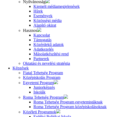
Nyilvánosság
Kiemelt médiamegjelenések
Hírek
Események
Közösségi média
Alapító okirat
Hasznos
Kapcsolat
Támogatás
Közérdekű adatok
Adatkezelés
Másolatkészítési rend
Partnerek
Oktatási és nevelési stratégia
Képzések
Fiatal Tehetség Program
Középiskolás Program
Egyetemi Program
Juniorképzés
Iskolák
Roma Tehetség Program
Roma Tehetség Program egyetemistáknak
Roma Tehetség Program középiskolásoknak
Közéleti Programok
Erdélyi Politikai Iskola