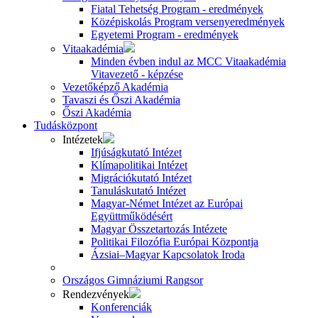
Fiatal Tehetség Program - eredmények
Középiskolás Program versenyeredmények
Egyetemi Program - eredmények
Vitaakadémia
Minden évben indul az MCC Vitaakadémia
Vitavezető - képzése
Vezetőképző Akadémia
Tavaszi és Őszi Akadémia
Őszi Akadémia
Tudásközpont
Intézetek
Ifjúságkutató Intézet
Klímapolitikai Intézet
Migrációkutató Intézet
Tanuláskutató Intézet
Magyar-Német Intézet az Európai
Együttműködésért
Magyar Összetartozás Intézete
Politikai Filozófia Európai Központja
Ázsiai–Magyar Kapcsolatok Iroda
Országos Gimnáziumi Rangsor
Rendezvények
Konferenciák