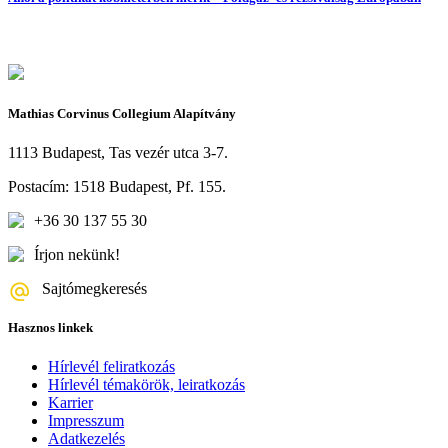
Mathias Corvinus Collegium Alapítvány
1113 Budapest, Tas vezér utca 3-7.
Postacím: 1518 Budapest, Pf. 155.
+36 30 137 55 30
Írjon nekünk!
Sajtómegkeresés
Hasznos linkek
Hírlevél feliratkozás
Hírlevél témakörök, leiratkozás
Karrier
Impresszum
Adatkezelés