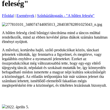
feleség"
Főoldal
|
Események
|
Színházlátogatás - "A hűtlen feleség"
A hűtlen feleség című bűnügyi táncdráma mind a táncos múlttal
rendelkezők, mind az ebben kevésbé jártas diákok számára hatalmas
élményt nyújtott.
A művészi, kortársba hajló, szóló produkciókat közös, tánckari
jelenetek váltották, így fenntartva a figyelmet, és megtörve, vagy
legalábbis enyhítve a nyomasztó jeleneteket. Ezeket az
összprodukciókat még változatosabbá tette, hogy egy-egy eltérő
tájegység táncát, népdalait és szokásait mutatták be, így könnyedén
befogadható módon ismertette a magyar népi kultúra sokszínűségét
a közönséggel. Az előadás tetőpontjára bár már számos jelenet óta
számítani lehetett, ismétlődő elemeiből fakadóan mégis
meglepetésként érte a közönséget, és tökéletes lezárásnak bizonyult.
2022. április 5.