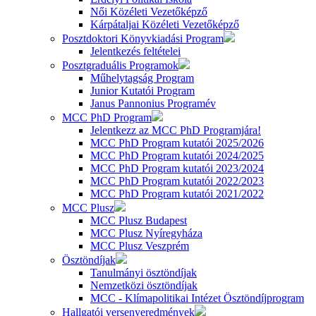
Női Közéleti Vezetőképző
Kárpátaljai Közéleti Vezetőképző
Posztdoktori Könyvkiadási Program
Jelentkezés feltételei
Posztgraduális Programok
Műhelytagság Program
Junior Kutatói Program
Janus Pannonius Programév
MCC PhD Program
Jelentkezz az MCC PhD Programjára!
MCC PhD Program kutatói 2025/2026
MCC PhD Program kutatói 2024/2025
MCC PhD Program kutatói 2023/2024
MCC PhD Program kutatói 2022/2023
MCC PhD Program kutatói 2021/2022
MCC Plusz
MCC Plusz Budapest
MCC Plusz Nyíregyháza
MCC Plusz Veszprém
Ösztöndíjak
Tanulmányi ösztöndíjak
Nemzetközi ösztöndíjak
MCC - Klímapolitikai Intézet Ösztöndíjprogram
Hallgatói versenyeredmények