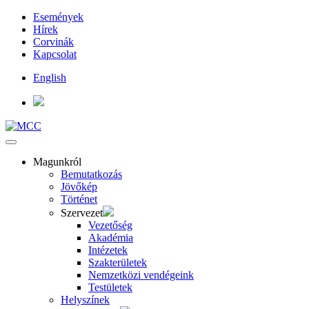
Események
Hírek
Corvinák
Kapcsolat
English
Magunkról
Bemutatkozás
Jövőkép
Történet
Szervezet
Vezetőség
Akadémia
Intézetek
Szakterületek
Nemzetközi vendégeink
Testületek
Helyszínek