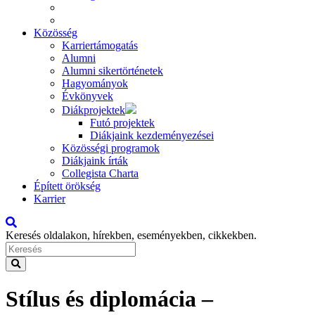
Közösség
Karriertámogatás
Alumni
Alumni sikertörténetek
Hagyományok
Évkönyvek
Diákprojektek
Futó projektek
Diákjaink kezdeményezései
Közösségi programok
Diákjaink írták
Collegista Charta
Épített örökség
Karrier
Keresés oldalakon, hírekben, eseményekben, cikkekben.
Stílus és diplomácia –