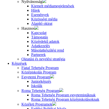
Nyilvánosság
Kiemelt médiamegjelenések
Hírek
Események
Közösségi média
Alapító okirat
Hasznos
Kapcsolat
Támogatás
Közérdekű adatok
Adatkezelés
Másolatkészítési rend
Partnerek
Oktatási és nevelési stratégia
Képzések
Fiatal Tehetség Program
Középiskolás Program
Egyetemi Program
Juniorképzés
Iskolák
Roma Tehetség Program
Roma Tehetség Program egyetemistáknak
Roma Tehetség Program középiskolásoknak
Közéleti Programok
Erdélyi Politikai Iskola