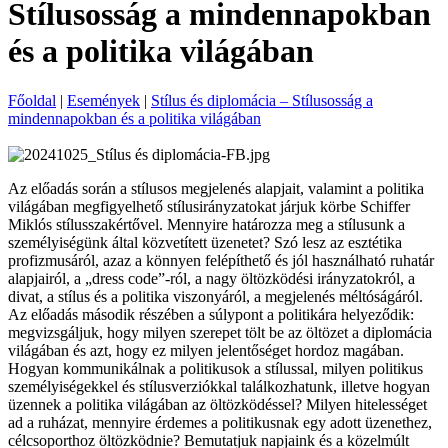
Stílusosság a mindennapokban
és a politika világában
Főoldal
|
Események
|
Stílus és diplomácia – Stílusosság a
mindennapokban és a politika világában
Az előadás során a stílusos megjelenés alapjait, valamint a politika
világában megfigyelhető stílusirányzatokat járjuk körbe Schiffer
Miklós stílusszakértővel. Mennyire határozza meg a stílusunk a
személyiségünk által közvetített üzenetet? Szó lesz az esztétika
profizmusáról, azaz a könnyen felépíthető és jól használható ruhatár
alapjairól, a „dress code”-ról, a nagy öltözködési irányzatokról, a
divat, a stílus és a politika viszonyáról, a megjelenés méltóságáról.
Az előadás második részében a súlypont a politikára helyeződik:
megvizsgáljuk, hogy milyen szerepet tölt be az öltözet a diplomácia
világában és azt, hogy ez milyen jelentőséget hordoz magában.
Hogyan kommunikálnak a politikusok a stílussal, milyen politikus
személyiségekkel és stílusverziókkal találkozhatunk, illetve hogyan
üzennek a politika világában az öltözködéssel? Milyen hitelességet
ad a ruházat, mennyire érdemes a politikusnak egy adott üzenethez,
célcsoporthoz öltözködnie? Bemutatjuk napjaink és a közelmúlt