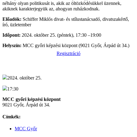
néhány olyan politikusát is, akik az öltözködésükkel üzennek,
akiknek karakterjegyük az, ahogyan ruházkodnak.
Előadók:
Schiffer Miklós divat- és stílustanácsadó, divatszakértő,
író, üzletember
Időpont:
2024. október 25. (péntek), 17:30 –19:00
Helyszín:
MCC győri képzési központ (9021 Győr, Árpád út 34.)
Regisztráció
2024. október 25.
17:30
MCC győri képzési központ
9021 Győr, Árpád út 34.
Címkék:
MCC Győr