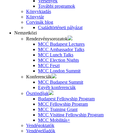
Versenyek
További programok
Könyvkiadás
Könyvtár
Corvinák blog
Családtörténeti pályázat
Nemzetközi
Rendezvénysorozatok
MCC Budapest Lectures
MCC Ambassador Talks
MCC Lunch Talks
MCC Election Nights
MCC Feszt
MCC London Summit
Konferenciák
MCC Budapest Summit
Egyéb konferenciák
Ösztöndíjak
Budapest Fellowship Program
MCC Fellowship Program
MCC Training Grant
MCC Visiting Fellowship Program
MCC Mobilitás+
Vendégoktatók
Vendégelőadók