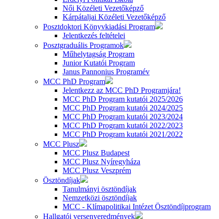
Női Közéleti Vezetőképző
Kárpátaljai Közéleti Vezetőképző
Posztdoktori Könyvkiadási Program
Jelentkezés feltételei
Posztgraduális Programok
Műhelytagság Program
Junior Kutatói Program
Janus Pannonius Programév
MCC PhD Program
Jelentkezz az MCC PhD Programjára!
MCC PhD Program kutatói 2025/2026
MCC PhD Program kutatói 2024/2025
MCC PhD Program kutatói 2023/2024
MCC PhD Program kutatói 2022/2023
MCC PhD Program kutatói 2021/2022
MCC Plusz
MCC Plusz Budapest
MCC Plusz Nyíregyháza
MCC Plusz Veszprém
Ösztöndíjak
Tanulmányi ösztöndíjak
Nemzetközi ösztöndíjak
MCC - Klímapolitikai Intézet Ösztöndíjprogram
Hallgatói versenyeredmények