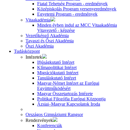
Fiatal Tehetség Program - eredmények
Középiskolás Program versenyeredmények
Egyetemi Program - eredmények
Vitaakadémia
Minden évben indul az MCC Vitaakadémia
Vitavezető - képzése
Vezetőképző Akadémia
Tavaszi és Őszi Akadémia
Őszi Akadémia
Tudásközpont
Intézetek
Ifjúságkutató Intézet
Klímapolitikai Intézet
Migrációkutató Intézet
Tanuláskutató Intézet
Magyar-Német Intézet az Európai
Együttműködésért
Magyar Összetartozás Intézete
Politikai Filozófia Európai Központja
Ázsiai–Magyar Kapcsolatok Iroda
Országos Gimnáziumi Rangsor
Rendezvények
Konferenciák