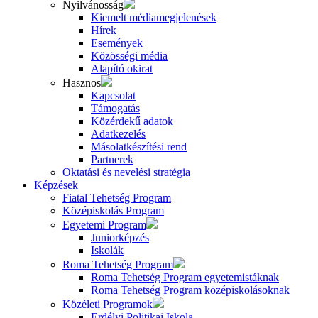
Nyilvánosság
Kiemelt médiamegjelenések
Hírek
Események
Közösségi média
Alapító okirat
Hasznos
Kapcsolat
Támogatás
Közérdekű adatok
Adatkezelés
Másolatkészítési rend
Partnerek
Oktatási és nevelési stratégia
Képzések
Fiatal Tehetség Program
Középiskolás Program
Egyetemi Program
Juniorképzés
Iskolák
Roma Tehetség Program
Roma Tehetség Program egyetemistáknak
Roma Tehetség Program középiskolásoknak
Közéleti Programok
Erdélyi Politikai Iskola