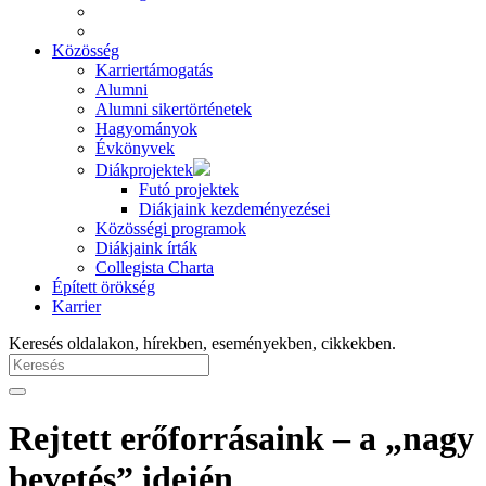
Közösség
Karriertámogatás
Alumni
Alumni sikertörténetek
Hagyományok
Évkönyvek
Diákprojektek
Futó projektek
Diákjaink kezdeményezései
Közösségi programok
Diákjaink írták
Collegista Charta
Épített örökség
Karrier
Keresés oldalakon, hírekben, eseményekben, cikkekben.
Rejtett erőforrásaink – a „nagy
bevetés” idején