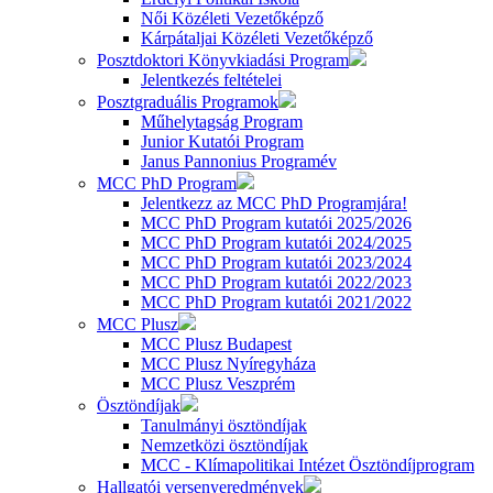
Női Közéleti Vezetőképző
Kárpátaljai Közéleti Vezetőképző
Posztdoktori Könyvkiadási Program
Jelentkezés feltételei
Posztgraduális Programok
Műhelytagság Program
Junior Kutatói Program
Janus Pannonius Programév
MCC PhD Program
Jelentkezz az MCC PhD Programjára!
MCC PhD Program kutatói 2025/2026
MCC PhD Program kutatói 2024/2025
MCC PhD Program kutatói 2023/2024
MCC PhD Program kutatói 2022/2023
MCC PhD Program kutatói 2021/2022
MCC Plusz
MCC Plusz Budapest
MCC Plusz Nyíregyháza
MCC Plusz Veszprém
Ösztöndíjak
Tanulmányi ösztöndíjak
Nemzetközi ösztöndíjak
MCC - Klímapolitikai Intézet Ösztöndíjprogram
Hallgatói versenyeredmények