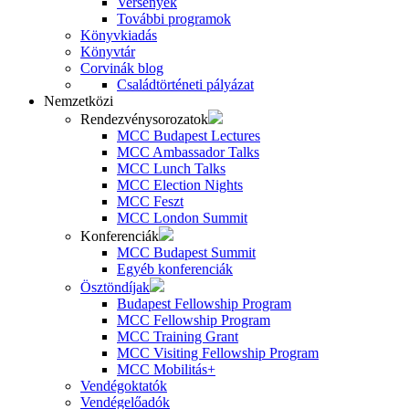
Versenyek
További programok
Könyvkiadás
Könyvtár
Corvinák blog
Családtörténeti pályázat
Nemzetközi
Rendezvénysorozatok
MCC Budapest Lectures
MCC Ambassador Talks
MCC Lunch Talks
MCC Election Nights
MCC Feszt
MCC London Summit
Konferenciák
MCC Budapest Summit
Egyéb konferenciák
Ösztöndíjak
Budapest Fellowship Program
MCC Fellowship Program
MCC Training Grant
MCC Visiting Fellowship Program
MCC Mobilitás+
Vendégoktatók
Vendégelőadók