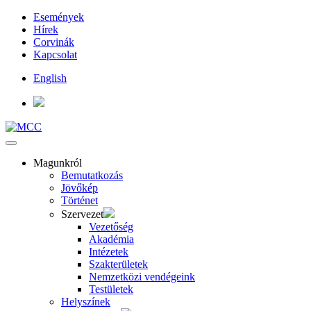
Események
Hírek
Corvinák
Kapcsolat
English
Magunkról
Bemutatkozás
Jövőkép
Történet
Szervezet
Vezetőség
Akadémia
Intézetek
Szakterületek
Nemzetközi vendégeink
Testületek
Helyszínek