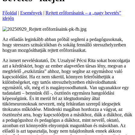
Főoldal
|
Események
|
Rejtett erőforrásaink – a „nagy bevetés”
idején
Az előadás leginkább abban próbál segíteni a pedagógusoknak,
hogy stresszes szituációkban és sokáig fennálló stresszhelyzetben
hogyan mozgósíthatják rejtett erőforrásaikat.
Az ismert neveléskutató,
Dr.
Uzsalyné Pécsi Rita
sokat boncolgatja
azt a kérdéskört, hogy
az ember alapvetően társas
lény
, megvan a
megfelelő „eszköztára” ahhoz, hogy segítse az egymáshoz való
kapcsolódást. Ha ez nem sikerül, könnyen felerősíthetjük a
különbségeket,
egy tartós stresszhelyzetben eltávolodhatunk
egymástól, sőt, még el is magányosodhatunk.
Van ugyanakkor egy
tudatalatti – bennünk élő -, ösztönös egymásra hangolódási
képességünk. És itt merül fel az idegtudomány által
tükörneuronoknak nevezett, még feltáratlan szerepű idegsejtek
titokzatos működése.
Mindenki magában hordozza a vágyat, az
ösztönzést arra, hogy kapcsolódjon a másikhoz
, diák a diákhoz, diák
a pedagógushoz és pedagógus a diákhoz, mint nevelő, oktató,
azonban ezt könnyedén elnyomjuk magunkban és másokban. Az
előadó is azt tapasztalja, hogy nem tulajdonítunk ennek akkora