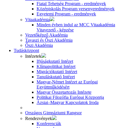
Fiatal Tehetség Program - eredmények
Középiskolás Program versenyeredmények
Egyetemi Program - eredmények
Vitaakadémia
Minden évben indul az MCC Vitaakadémia
Vitavezető - képzése
Vezetőképző Akadémia
Tavaszi és Őszi Akadémia
Őszi Akadémia
Tudásközpont
Intézetek
Ifjúságkutató Intézet
Klímapolitikai Intézet
Migrációkutató Intézet
Tanuláskutató Intézet
Magyar-Német Intézet az Európai
Együttműködésért
Magyar Összetartozás Intézete
Politikai Filozófia Európai Központja
Ázsiai–Magyar Kapcsolatok Iroda
Országos Gimnáziumi Rangsor
Rendezvények
Konferenciák