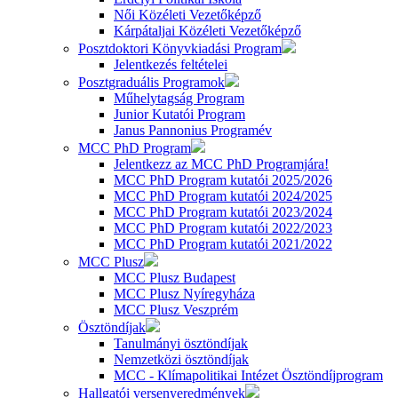
Női Közéleti Vezetőképző
Kárpátaljai Közéleti Vezetőképző
Posztdoktori Könyvkiadási Program
Jelentkezés feltételei
Posztgraduális Programok
Műhelytagság Program
Junior Kutatói Program
Janus Pannonius Programév
MCC PhD Program
Jelentkezz az MCC PhD Programjára!
MCC PhD Program kutatói 2025/2026
MCC PhD Program kutatói 2024/2025
MCC PhD Program kutatói 2023/2024
MCC PhD Program kutatói 2022/2023
MCC PhD Program kutatói 2021/2022
MCC Plusz
MCC Plusz Budapest
MCC Plusz Nyíregyháza
MCC Plusz Veszprém
Ösztöndíjak
Tanulmányi ösztöndíjak
Nemzetközi ösztöndíjak
MCC - Klímapolitikai Intézet Ösztöndíjprogram
Hallgatói versenyeredmények