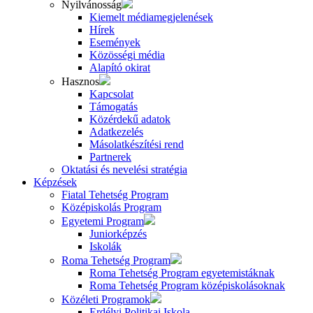
Nyilvánosság
Kiemelt médiamegjelenések
Hírek
Események
Közösségi média
Alapító okirat
Hasznos
Kapcsolat
Támogatás
Közérdekű adatok
Adatkezelés
Másolatkészítési rend
Partnerek
Oktatási és nevelési stratégia
Képzések
Fiatal Tehetség Program
Középiskolás Program
Egyetemi Program
Juniorképzés
Iskolák
Roma Tehetség Program
Roma Tehetség Program egyetemistáknak
Roma Tehetség Program középiskolásoknak
Közéleti Programok
Erdélyi Politikai Iskola