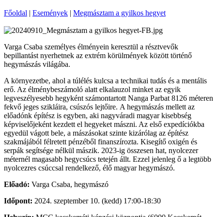
Főoldal
|
Események
|
Megmásztam a gyilkos hegyet
Varga Csaba személyes élményein keresztül a résztvevők
bepillantást nyerhetnek az extrém körülmények között történő
hegymászás világába.
A környezetbe, ahol a túlélés kulcsa a technikai tudás és a mentális
erő. Az élménybeszámoló alatt elkalauzol minket az egyik
legveszélyesebb hegyként számontartott Nanga Parbat 8126 méteren
fekvő jeges szikláira, csúszós lejtőire. A hegymászás mellett az
előadónk építész is egyben, aki nagyváradi magyar kisebbség
képviselőjeként kezdett el hegyeket mászni. Az első expedíciókba
egyedül vágott bele, a mászásokat szinte kizárólag az építész
szakmájából félretett pénzéből finanszírozta. Kisegítő oxigén és
serpák segítsége nélkül mászik. 2023-ig összesen hat, nyolcezer
méternél magasabb hegycsúcs tetején állt. Ezzel jelenleg ő a legtöbb
nyolcezres csúccsal rendelkező, élő magyar hegymászó.
Előadó:
Varga Csaba, hegymászó
Időpont:
2024. szeptember 10. (kedd) 17:00-18:30