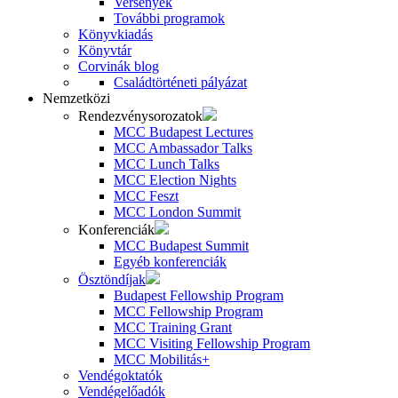
Versenyek
További programok
Könyvkiadás
Könyvtár
Corvinák blog
Családtörténeti pályázat
Nemzetközi
Rendezvénysorozatok
MCC Budapest Lectures
MCC Ambassador Talks
MCC Lunch Talks
MCC Election Nights
MCC Feszt
MCC London Summit
Konferenciák
MCC Budapest Summit
Egyéb konferenciák
Ösztöndíjak
Budapest Fellowship Program
MCC Fellowship Program
MCC Training Grant
MCC Visiting Fellowship Program
MCC Mobilitás+
Vendégoktatók
Vendégelőadók