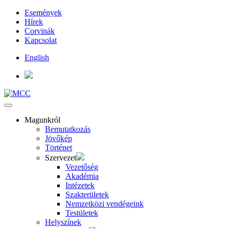
Események
Hírek
Corvinák
Kapcsolat
English
Magunkról
Bemutatkozás
Jövőkép
Történet
Szervezet
Vezetőség
Akadémia
Intézetek
Szakterületek
Nemzetközi vendégeink
Testületek
Helyszínek