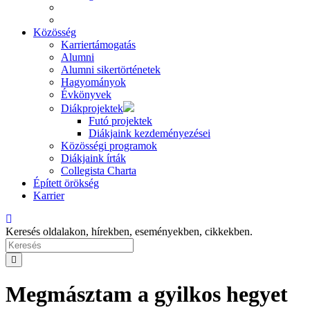
Közösség
Karriertámogatás
Alumni
Alumni sikertörténetek
Hagyományok
Évkönyvek
Diákprojektek
Futó projektek
Diákjaink kezdeményezései
Közösségi programok
Diákjaink írták
Collegista Charta
Épített örökség
Karrier
Keresés oldalakon, hírekben, eseményekben, cikkekben.
Megmásztam a gyilkos hegyet