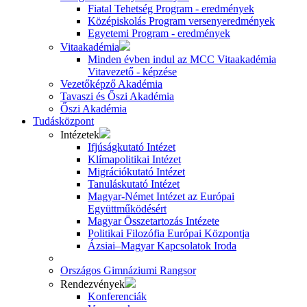
Fiatal Tehetség Program - eredmények
Középiskolás Program versenyeredmények
Egyetemi Program - eredmények
Vitaakadémia
Minden évben indul az MCC Vitaakadémia
Vitavezető - képzése
Vezetőképző Akadémia
Tavaszi és Őszi Akadémia
Őszi Akadémia
Tudásközpont
Intézetek
Ifjúságkutató Intézet
Klímapolitikai Intézet
Migrációkutató Intézet
Tanuláskutató Intézet
Magyar-Német Intézet az Európai
Együttműködésért
Magyar Összetartozás Intézete
Politikai Filozófia Európai Központja
Ázsiai–Magyar Kapcsolatok Iroda
Országos Gimnáziumi Rangsor
Rendezvények
Konferenciák