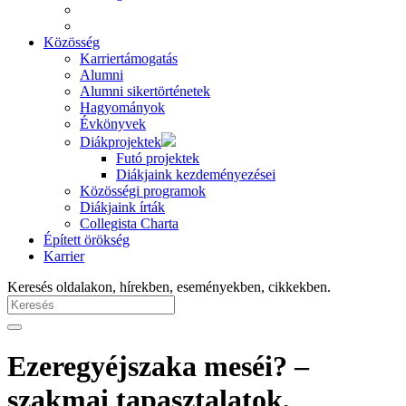
Közösség
Karriertámogatás
Alumni
Alumni sikertörténetek
Hagyományok
Évkönyvek
Diákprojektek
Futó projektek
Diákjaink kezdeményezései
Közösségi programok
Diákjaink írták
Collegista Charta
Épített örökség
Karrier
Keresés oldalakon, hírekben, eseményekben, cikkekben.
Ezeregyéjszaka meséi? –
szakmai tapasztalatok,