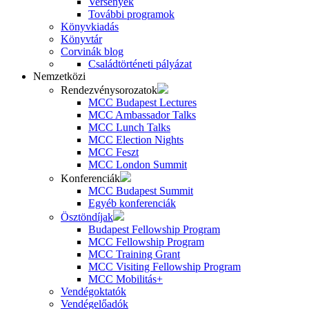
Versenyek
További programok
Könyvkiadás
Könyvtár
Corvinák blog
Családtörténeti pályázat
Nemzetközi
Rendezvénysorozatok
MCC Budapest Lectures
MCC Ambassador Talks
MCC Lunch Talks
MCC Election Nights
MCC Feszt
MCC London Summit
Konferenciák
MCC Budapest Summit
Egyéb konferenciák
Ösztöndíjak
Budapest Fellowship Program
MCC Fellowship Program
MCC Training Grant
MCC Visiting Fellowship Program
MCC Mobilitás+
Vendégoktatók
Vendégelőadók