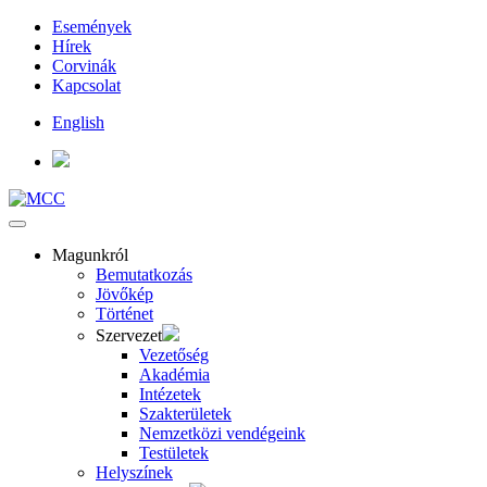
Események
Hírek
Corvinák
Kapcsolat
English
Magunkról
Bemutatkozás
Jövőkép
Történet
Szervezet
Vezetőség
Akadémia
Intézetek
Szakterületek
Nemzetközi vendégeink
Testületek
Helyszínek