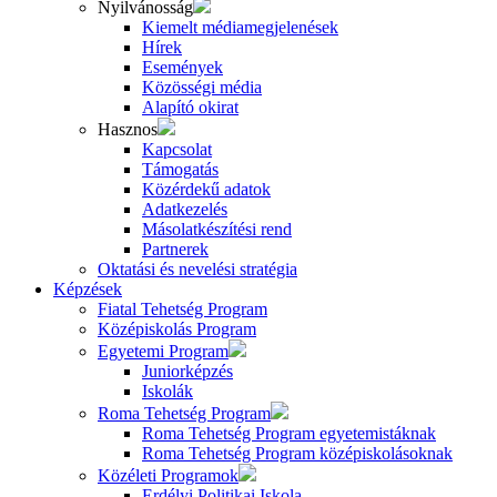
Nyilvánosság
Kiemelt médiamegjelenések
Hírek
Események
Közösségi média
Alapító okirat
Hasznos
Kapcsolat
Támogatás
Közérdekű adatok
Adatkezelés
Másolatkészítési rend
Partnerek
Oktatási és nevelési stratégia
Képzések
Fiatal Tehetség Program
Középiskolás Program
Egyetemi Program
Juniorképzés
Iskolák
Roma Tehetség Program
Roma Tehetség Program egyetemistáknak
Roma Tehetség Program középiskolásoknak
Közéleti Programok
Erdélyi Politikai Iskola