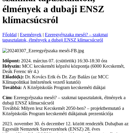
élmények a dubaji ENSZ
klímacsúcsról
Főoldal
|
Események
|
Ezeregyéjszaka meséi? – szakmai
tapasztalatok, élmények a dubaji ENSZ klímacsúcsról
Időpont:
2024. március 07. (csütörtök) 16:30-18:30 óra
Helyszín:
MCC kecskeméti képzési központja (6000 Kecskemét,
Deák Ferenc tér 4.)
Előadó(k):
Dr. Kovács Erik és Dr. Zay Balázs (az MCC
Klímapolitikai Intézetének vezető kutatói)
Továbbá:
A Középiskolás Program kecskeméti diákjai
Cím:
Ezeregyéjszaka meséi? – szakmai tapasztalatok, élmények a
dubaji ENSZ klímacsúcsról
Továbbá: Milyen lesz Kecskemét 2050-ben? – projektbemutató a
Középiskolás Program kecskeméti diákjainak prezentációja
2023. november 30. és december 12. között rendezték Dubajban az
Egyesült Nemzetek Szervezetének (ENSZ) 28. éves