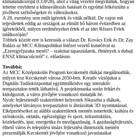
klímatalálkozóját (COP28), ahol a világ vezetői megvitatták, hogyan
lehetne enyhíteni a klímaváltozás hatásait és egyúttal felkészülni a
jövőbeni szélsőségekre és változásokra.
A 28. esemény sem múlt ígéretek és viták nélkül. De vajon mit
teljesítettek eddig az országok az elmúlt bő három évtizedben az
ígéreteikből, milyen eredményeket értek el az idei Részes Felek
találkozóján?
Többek között erre is keressük a választ Dr. Kovács Erik és Dr. Zay
Balázs az MCC Klímapolitikai Intézet vezető kutatóival az
„Ezeregyéjszaka meséi? – szakmai tapasztalatok, élmények a dubaji
ENSZ klímacsúcsról” c. előadáson.
Továbbá:
Az MCC Középiskolás Program kecskeméti diákjai megálmodták,
milyen lesz Kecskemét városa 2050-ben. Kreatív víziójukat a
Digitális Tudásközponttal együttműködve egy interaktív
terepasztalon tették láthatóvá. A projektmunka során feltárt és
kidolgozott, a város jövőjére vonatkozó mutatják be.
Nyolc fejlesztendő szakterületet helyeztek fókuszba a diákok,
amelyeket látványos terepasztalon is ábrázoltak 3D nyomtatással.
Elképzeléseiket az alábbi szakterületek mentén ismertetik: kultúra és
szórakozás, oktatás, egészségügy és sport, infrastruktúra,
közlekedés, ipar, energetika és mezőgazdaság. A gazdaságfejlesztés,
élhető város és települési imázs fejlesztési dimenziók mentén
prezentálják Kecskemét jövőjére vonatkozó javaslataikat