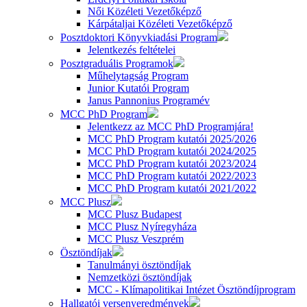
Női Közéleti Vezetőképző
Kárpátaljai Közéleti Vezetőképző
Posztdoktori Könyvkiadási Program
Jelentkezés feltételei
Posztgraduális Programok
Műhelytagság Program
Junior Kutatói Program
Janus Pannonius Programév
MCC PhD Program
Jelentkezz az MCC PhD Programjára!
MCC PhD Program kutatói 2025/2026
MCC PhD Program kutatói 2024/2025
MCC PhD Program kutatói 2023/2024
MCC PhD Program kutatói 2022/2023
MCC PhD Program kutatói 2021/2022
MCC Plusz
MCC Plusz Budapest
MCC Plusz Nyíregyháza
MCC Plusz Veszprém
Ösztöndíjak
Tanulmányi ösztöndíjak
Nemzetközi ösztöndíjak
MCC - Klímapolitikai Intézet Ösztöndíjprogram
Hallgatói versenyeredmények