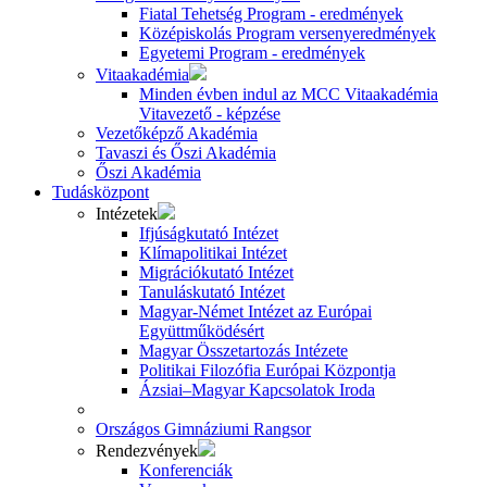
Fiatal Tehetség Program - eredmények
Középiskolás Program versenyeredmények
Egyetemi Program - eredmények
Vitaakadémia
Minden évben indul az MCC Vitaakadémia
Vitavezető - képzése
Vezetőképző Akadémia
Tavaszi és Őszi Akadémia
Őszi Akadémia
Tudásközpont
Intézetek
Ifjúságkutató Intézet
Klímapolitikai Intézet
Migrációkutató Intézet
Tanuláskutató Intézet
Magyar-Német Intézet az Európai
Együttműködésért
Magyar Összetartozás Intézete
Politikai Filozófia Európai Központja
Ázsiai–Magyar Kapcsolatok Iroda
Országos Gimnáziumi Rangsor
Rendezvények
Konferenciák