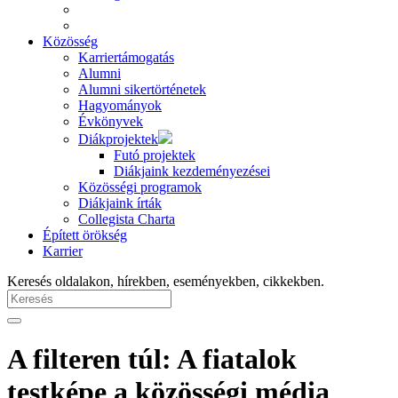
Közösség
Karriertámogatás
Alumni
Alumni sikertörténetek
Hagyományok
Évkönyvek
Diákprojektek
Futó projektek
Diákjaink kezdeményezései
Közösségi programok
Diákjaink írták
Collegista Charta
Épített örökség
Karrier
Keresés oldalakon, hírekben, eseményekben, cikkekben.
A filteren túl: A fiatalok
testképe a közösségi média