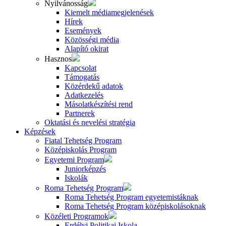
Nyilvánosság
Kiemelt médiamegjelenések
Hírek
Események
Közösségi média
Alapító okirat
Hasznos
Kapcsolat
Támogatás
Közérdekű adatok
Adatkezelés
Másolatkészítési rend
Partnerek
Oktatási és nevelési stratégia
Képzések
Fiatal Tehetség Program
Középiskolás Program
Egyetemi Program
Juniorképzés
Iskolák
Roma Tehetség Program
Roma Tehetség Program egyetemistáknak
Roma Tehetség Program középiskolásoknak
Közéleti Programok
Erdélyi Politikai Iskola