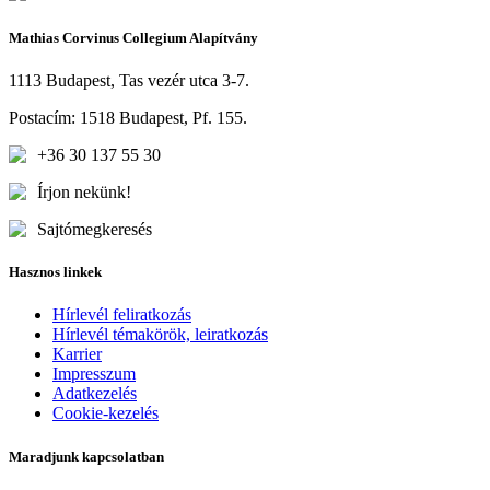
Mathias Corvinus Collegium Alapítvány
1113 Budapest, Tas vezér utca 3-7.
Postacím: 1518 Budapest, Pf. 155.
+36 30 137 55 30
Írjon nekünk!
Sajtómegkeresés
Hasznos linkek
Hírlevél feliratkozás
Hírlevél témakörök, leiratkozás
Karrier
Impresszum
Adatkezelés
Cookie-kezelés
Maradjunk kapcsolatban