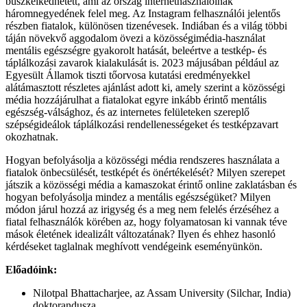
büszkélkedhetett, ami az ország internethasználóinak
háromnegyedének felel meg. Az Instagram felhasználói jelentős
részben fiatalok, különösen tizenévesek. Indiában és a világ többi
táján növekvő aggodalom övezi a közösségimédia-használat
mentális egészségre gyakorolt hatását, beleértve a testkép- és
táplálkozási zavarok kialakulását is. 2023 májusában például az
Egyesült Államok tiszti tőorvosa kutatási eredményekkel
alátámasztott részletes ajánlást adott ki, amely szerint a közösségi
média hozzájárulhat a fiatalokat egyre inkább érintő mentális
egészség-válsághoz, és az internetes felületeken szereplő
szépségideálok táplálkozási rendellenességeket és testképzavart
okozhatnak.
Hogyan befolyásolja a közösségi média rendszeres használata a
fiatalok önbecsülését, testképét és önértékelését? Milyen szerepet
játszik a közösségi média a kamaszokat érintő online zaklatásban és
hogyan befolyásolja mindez a mentális egészségüket? Milyen
módon járul hozzá az irigység és a meg nem felelés érzéséhez a
fiatal felhasználók körében az, hogy folyamatosan ki vannak téve
mások életének idealizált változatának? Ilyen és ehhez hasonló
kérdéseket taglalnak meghívott vendégeink eseményünkön.
Előadóink:
Nilotpal Bhattacharjee, az Assam University (Silchar, India)
doktorandusza