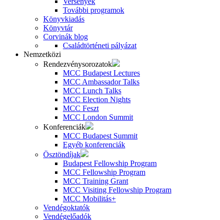
Versenyek
További programok
Könyvkiadás
Könyvtár
Corvinák blog
Családtörténeti pályázat
Nemzetközi
Rendezvénysorozatok
MCC Budapest Lectures
MCC Ambassador Talks
MCC Lunch Talks
MCC Election Nights
MCC Feszt
MCC London Summit
Konferenciák
MCC Budapest Summit
Egyéb konferenciák
Ösztöndíjak
Budapest Fellowship Program
MCC Fellowship Program
MCC Training Grant
MCC Visiting Fellowship Program
MCC Mobilitás+
Vendégoktatók
Vendégelőadók