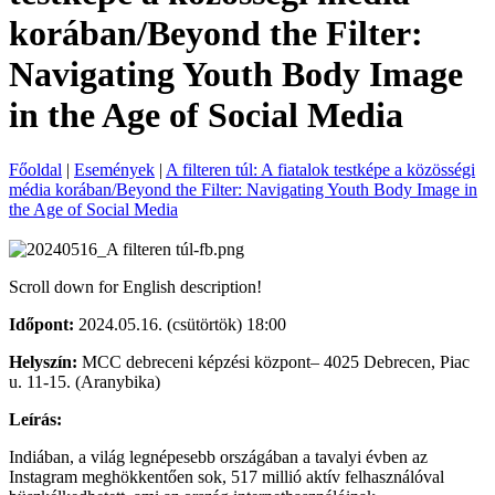
korában/Beyond the Filter:
Navigating Youth Body Image
in the Age of Social Media
Főoldal
|
Események
|
A filteren túl: A fiatalok testképe a közösségi
média korában/Beyond the Filter: Navigating Youth Body Image in
the Age of Social Media
Scroll down for English description!
Időpont:
2024.05.16. (csütörtök) 18:00
Helyszín:
MCC debreceni képzési központ– 4025 Debrecen, Piac
u. 11-15. (Aranybika)
Leírás:
Indiában, a világ legnépesebb országában a tavalyi évben az
Instagram meghökkentően sok, 517 millió aktív felhasználóval