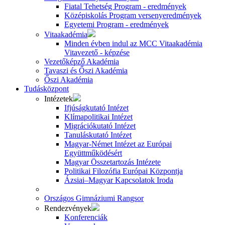
Fiatal Tehetség Program - eredmények
Középiskolás Program versenyeredmények
Egyetemi Program - eredmények
Vitaakadémia
Minden évben indul az MCC Vitaakadémia
Vitavezető - képzése
Vezetőképző Akadémia
Tavaszi és Őszi Akadémia
Őszi Akadémia
Tudásközpont
Intézetek
Ifjúságkutató Intézet
Klímapolitikai Intézet
Migrációkutató Intézet
Tanuláskutató Intézet
Magyar-Német Intézet az Európai
Együttműködésért
Magyar Összetartozás Intézete
Politikai Filozófia Európai Központja
Ázsiai–Magyar Kapcsolatok Iroda
Országos Gimnáziumi Rangsor
Rendezvények
Konferenciák