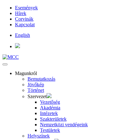
Események
Hírek
Corvinák
Kapcsolat
English
Magunkról
Bemutatkozás
Jövőkép
Történet
Szervezet
Vezetőség
Akadémia
Intézetek
Szakterületek
Nemzetközi vendégeink
Testületek
Helyszínek