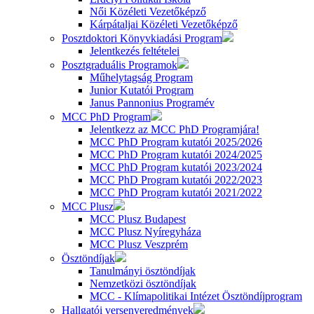
Női Közéleti Vezetőképző
Kárpátaljai Közéleti Vezetőképző
Posztdoktori Könyvkiadási Program
Jelentkezés feltételei
Posztgraduális Programok
Műhelytagság Program
Junior Kutatói Program
Janus Pannonius Programév
MCC PhD Program
Jelentkezz az MCC PhD Programjára!
MCC PhD Program kutatói 2025/2026
MCC PhD Program kutatói 2024/2025
MCC PhD Program kutatói 2023/2024
MCC PhD Program kutatói 2022/2023
MCC PhD Program kutatói 2021/2022
MCC Plusz
MCC Plusz Budapest
MCC Plusz Nyíregyháza
MCC Plusz Veszprém
Ösztöndíjak
Tanulmányi ösztöndíjak
Nemzetközi ösztöndíjak
MCC - Klímapolitikai Intézet Ösztöndíjprogram
Hallgatói versenyeredmények