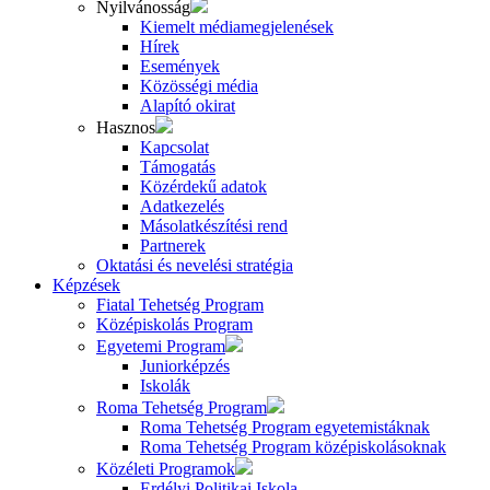
Nyilvánosság
Kiemelt médiamegjelenések
Hírek
Események
Közösségi média
Alapító okirat
Hasznos
Kapcsolat
Támogatás
Közérdekű adatok
Adatkezelés
Másolatkészítési rend
Partnerek
Oktatási és nevelési stratégia
Képzések
Fiatal Tehetség Program
Középiskolás Program
Egyetemi Program
Juniorképzés
Iskolák
Roma Tehetség Program
Roma Tehetség Program egyetemistáknak
Roma Tehetség Program középiskolásoknak
Közéleti Programok
Erdélyi Politikai Iskola