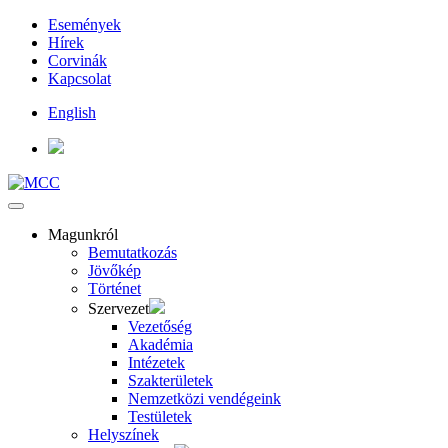
Események
Hírek
Corvinák
Kapcsolat
English
Magunkról
Bemutatkozás
Jövőkép
Történet
Szervezet
Vezetőség
Akadémia
Intézetek
Szakterületek
Nemzetközi vendégeink
Testületek
Helyszínek