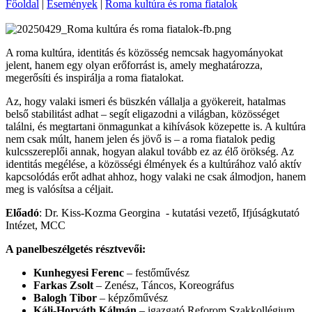
Főoldal
|
Események
|
Roma kultúra és roma fiatalok
A roma kultúra, identitás és közösség nemcsak hagyományokat
jelent, hanem egy olyan erőforrást is, amely meghatározza,
megerősíti és inspirálja a roma fiatalokat.
Az, hogy valaki ismeri és büszkén vállalja a gyökereit, hatalmas
belső stabilitást adhat – segít eligazodni a világban, közösséget
találni, és megtartani önmagunkat a kihívások közepette is. A kultúra
nem csak múlt, hanem jelen és jövő is – a roma fiatalok pedig
kulcsszereplői annak, hogyan alakul tovább ez az élő örökség. Az
identitás megélése, a közösségi élmények és a kultúrához való aktív
kapcsolódás erőt adhat ahhoz, hogy valaki ne csak álmodjon, hanem
meg is valósítsa a céljait.
Előadó
: Dr. Kiss-Kozma Georgina -
kutatási vezető, Ifjúságkutató
Intézet, MCC
A panelbeszélgetés résztvevői:
Kunhegyesi Ferenc
– festőművész
Farkas Zsolt
– Zenész, Táncos, Koreográfus
Balogh Tibor
– képzőművész
Káli-Horváth Kálmán
– igazgató Reforom Szakkollégium,