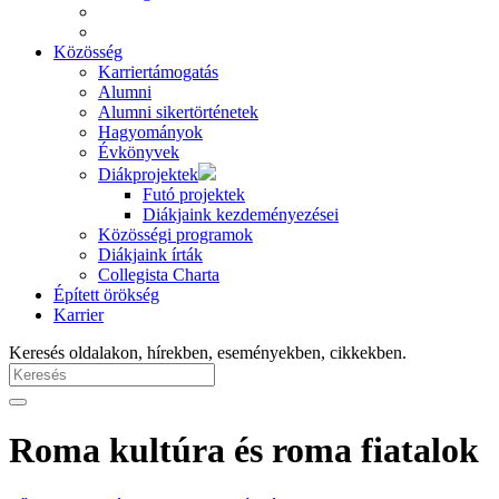
Közösség
Karriertámogatás
Alumni
Alumni sikertörténetek
Hagyományok
Évkönyvek
Diákprojektek
Futó projektek
Diákjaink kezdeményezései
Közösségi programok
Diákjaink írták
Collegista Charta
Épített örökség
Karrier
Keresés oldalakon, hírekben, eseményekben, cikkekben.
Roma kultúra és roma fiatalok