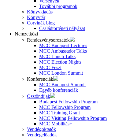
Versenyek
További programok
Könyvkiadás
Könyvtár
Corvinák blog
Családtörténeti pályázat
Nemzetközi
Rendezvénysorozatok
MCC Budapest Lectures
MCC Ambassador Talks
MCC Lunch Talks
MCC Election Nights
MCC Feszt
MCC London Summit
Konferenciák
MCC Budapest Summit
Egyéb konferenciák
Ösztöndíjak
Budapest Fellowship Program
MCC Fellowship Program
MCC Training Grant
MCC Visiting Fellowship Program
MCC Mobilitás+
Vendégoktatók
Vendégelőadók