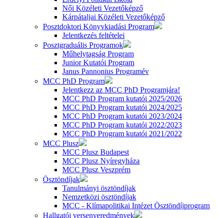
Női Közéleti Vezetőképző
Kárpátaljai Közéleti Vezetőképző
Posztdoktori Könyvkiadási Program
Jelentkezés feltételei
Posztgraduális Programok
Műhelytagság Program
Junior Kutatói Program
Janus Pannonius Programév
MCC PhD Program
Jelentkezz az MCC PhD Programjára!
MCC PhD Program kutatói 2025/2026
MCC PhD Program kutatói 2024/2025
MCC PhD Program kutatói 2023/2024
MCC PhD Program kutatói 2022/2023
MCC PhD Program kutatói 2021/2022
MCC Plusz
MCC Plusz Budapest
MCC Plusz Nyíregyháza
MCC Plusz Veszprém
Ösztöndíjak
Tanulmányi ösztöndíjak
Nemzetközi ösztöndíjak
MCC - Klímapolitikai Intézet Ösztöndíjprogram
Hallgatói versenyeredmények