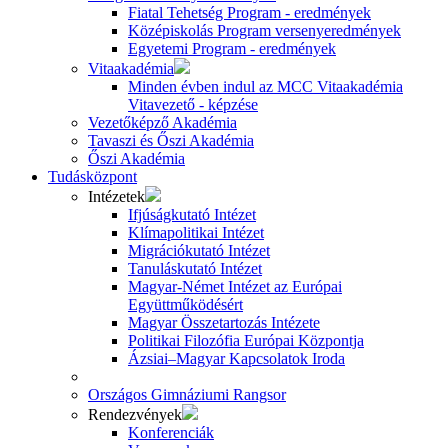
Fiatal Tehetség Program - eredmények
Középiskolás Program versenyeredmények
Egyetemi Program - eredmények
Vitaakadémia
Minden évben indul az MCC Vitaakadémia
Vitavezető - képzése
Vezetőképző Akadémia
Tavaszi és Őszi Akadémia
Őszi Akadémia
Tudásközpont
Intézetek
Ifjúságkutató Intézet
Klímapolitikai Intézet
Migrációkutató Intézet
Tanuláskutató Intézet
Magyar-Német Intézet az Európai
Együttműködésért
Magyar Összetartozás Intézete
Politikai Filozófia Európai Központja
Ázsiai–Magyar Kapcsolatok Iroda
Országos Gimnáziumi Rangsor
Rendezvények
Konferenciák