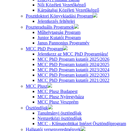
Női Közéleti Vezetőképző
Kárpátaljai Közéleti Vezetőképző
Posztdoktori Könyvkiadási Program
Jelentkezés feltételei
Posztgraduális Programok
Műhelytagság Program
Junior Kutatói Program
Janus Pannonius Programév
MCC PhD Program
Jelentkezz az MCC PhD Programjára!
MCC PhD Program kutatói 2025/2026
MCC PhD Program kutatói 2024/2025
MCC PhD Program kutatói 2023/2024
MCC PhD Program kutatói 2022/2023
MCC PhD Program kutatói 2021/2022
MCC Plusz
MCC Plusz Budapest
MCC Plusz Nyíregyháza
MCC Plusz Veszprém
Ösztöndíjak
Tanulmányi ösztöndíjak
Nemzetközi ösztöndíjak
MCC - Klímapolitikai Intézet Ösztöndíjprogram
Hallgatói versenyeredmények