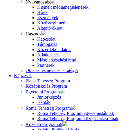
Nyilvánosság
Kiemelt médiamegjelenések
Hírek
Események
Közösségi média
Alapító okirat
Hasznos
Kapcsolat
Támogatás
Közérdekű adatok
Adatkezelés
Másolatkészítési rend
Partnerek
Oktatási és nevelési stratégia
Képzések
Fiatal Tehetség Program
Középiskolás Program
Egyetemi Program
Juniorképzés
Iskolák
Roma Tehetség Program
Roma Tehetség Program egyetemistáknak
Roma Tehetség Program középiskolásoknak
Közéleti Programok
Erdélyi Politikai Iskola