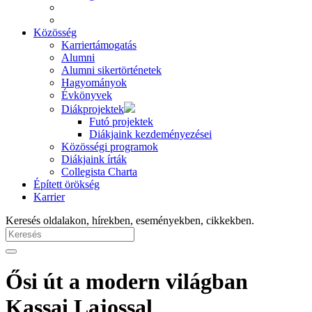
Közösség
Karriertámogatás
Alumni
Alumni sikertörténetek
Hagyományok
Évkönyvek
Diákprojektek
Futó projektek
Diákjaink kezdeményezései
Közösségi programok
Diákjaink írták
Collegista Charta
Épített örökség
Karrier
Keresés oldalakon, hírekben, eseményekben, cikkekben.
Ősi út a modern világban
Kassai Lajossal