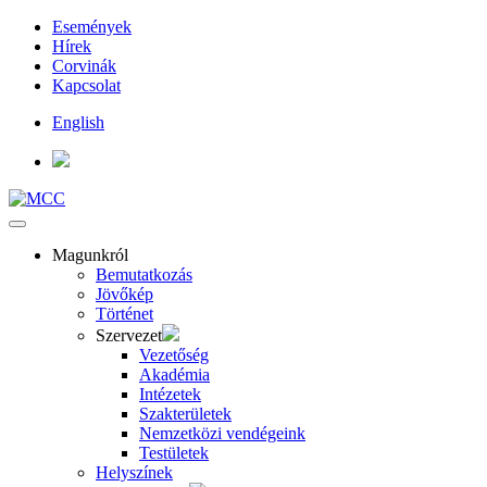
Események
Hírek
Corvinák
Kapcsolat
English
Magunkról
Bemutatkozás
Jövőkép
Történet
Szervezet
Vezetőség
Akadémia
Intézetek
Szakterületek
Nemzetközi vendégeink
Testületek
Helyszínek