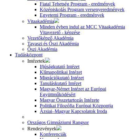
Fiatal Tehetség Program - eredmények
Középiskolás Program versenyeredmények
Egyetemi Program - eredmények
Vitaakadémia
Minden évben indul az MCC Vitaakadémia
Vitavezető - képzése
Vezetőképző Akadémia
Tavaszi és Őszi Akadémia
Őszi Akadémia
Tudásközpont
Intézetek
Ifjúságkutató Intézet
Klímapolitikai Intézet
Migrációkutató Intézet
Tanuláskutató Intézet
Magyar-Német Intézet az Európai
Együttműködésért
Magyar Összetartozás Intézete
Politikai Filozófia Európai Központja
Ázsiai–Magyar Kapcsolatok Iroda
Országos Gimnáziumi Rangsor
Rendezvények
Konferenciák