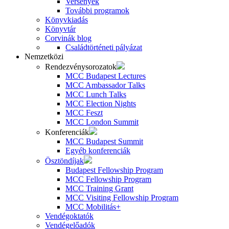
Versenyek
További programok
Könyvkiadás
Könyvtár
Corvinák blog
Családtörténeti pályázat
Nemzetközi
Rendezvénysorozatok
MCC Budapest Lectures
MCC Ambassador Talks
MCC Lunch Talks
MCC Election Nights
MCC Feszt
MCC London Summit
Konferenciák
MCC Budapest Summit
Egyéb konferenciák
Ösztöndíjak
Budapest Fellowship Program
MCC Fellowship Program
MCC Training Grant
MCC Visiting Fellowship Program
MCC Mobilitás+
Vendégoktatók
Vendégelőadók