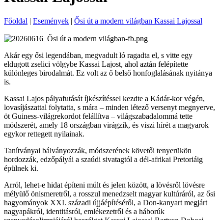
Főoldal
|
Események
|
Ősi út a modern világban Kassai Lajossal
Akár egy ősi legendában, megvadult ló ragadta el, s vitte egy
eldugott zselici völgybe Kassai Lajost, ahol aztán felépítette
különleges birodalmát. Ez volt az ő belső honfoglalásának nyitánya
is.
Kassai Lajos pályafutását íjkészítéssel kezdte a Kádár-kor végén,
lovasíjászattal folytatta, s mára – minden létező versenyt megnyerve,
öt Guiness-világrekordot felállítva – világszabadalommá tette
módszerét, amely 18 országban virágzik, és viszi hírét a magyarok
egykor rettegett nyilainak.
Tanítványai bálványozzák, módszerének követői tenyerükön
hordozzák, edzőpályái a szaúdi sivatagtól a dél-afrikai Pretoriáig
épülnek ki.
Arról, lehet-e hidat építeni múlt és jelen között, a lövésről lövésre
mélyülő önismeretről, a rosszul menedzselt magyar kultúráról, az ősi
hagyományok XXI. századi újjáépítéséről, a Don-kanyart megjárt
nagyapákról, identitásról, emlékezetről és a háborúk