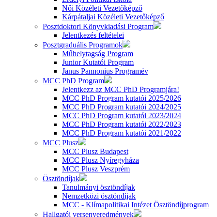
Női Közéleti Vezetőképző
Kárpátaljai Közéleti Vezetőképző
Posztdoktori Könyvkiadási Program
Jelentkezés feltételei
Posztgraduális Programok
Műhelytagság Program
Junior Kutatói Program
Janus Pannonius Programév
MCC PhD Program
Jelentkezz az MCC PhD Programjára!
MCC PhD Program kutatói 2025/2026
MCC PhD Program kutatói 2024/2025
MCC PhD Program kutatói 2023/2024
MCC PhD Program kutatói 2022/2023
MCC PhD Program kutatói 2021/2022
MCC Plusz
MCC Plusz Budapest
MCC Plusz Nyíregyháza
MCC Plusz Veszprém
Ösztöndíjak
Tanulmányi ösztöndíjak
Nemzetközi ösztöndíjak
MCC - Klímapolitikai Intézet Ösztöndíjprogram
Hallgatói versenyeredmények