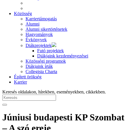
Közösség
Karriertámogatás
Alumni
Alumni sikertörténetek
Hagyományok
Évkönyvek
Diákprojektek
Futó projektek
Diákjaink kezdeményezései
Közösségi programok
Diákjaink írták
Collegista Charta
Épített örökség
Karrier
Keresés oldalakon, hírekben, eseményekben, cikkekben.
Júniusi budapesti KP Szombat
– A szó ereje