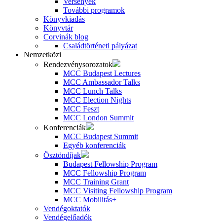
Versenyek
További programok
Könyvkiadás
Könyvtár
Corvinák blog
Családtörténeti pályázat
Nemzetközi
Rendezvénysorozatok
MCC Budapest Lectures
MCC Ambassador Talks
MCC Lunch Talks
MCC Election Nights
MCC Feszt
MCC London Summit
Konferenciák
MCC Budapest Summit
Egyéb konferenciák
Ösztöndíjak
Budapest Fellowship Program
MCC Fellowship Program
MCC Training Grant
MCC Visiting Fellowship Program
MCC Mobilitás+
Vendégoktatók
Vendégelőadók