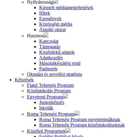
Nyilvánosság
Kiemelt médiamegjelenések
Hírek
Események
Közösségi média
Alapító okirat
Hasznos
Kapcsolat
Támogatás
Közérdekű adatok
Adatkezelés
Másolatkészítési rend
Partnerek
Oktatási és nevelési stratégia
Képzések
Fiatal Tehetség Program
Középiskolás Program
Egyetemi Program
Juniorképzés
Iskolák
Roma Tehetség Program
Roma Tehetség Program egyetemistáknak
Roma Tehetség Program középiskolásoknak
Közéleti Programok
Erdélyi Politikai Iskola