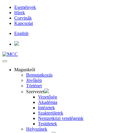
Események
Hírek
Corvinák
Kapcsolat
English
Magunkról
Bemutatkozás
Jövőkép
Történet
Szervezet
Vezetőség
Akadémia
Intézetek
Szakterületek
Nemzetközi vendégeink
Testületek
Helyszínek