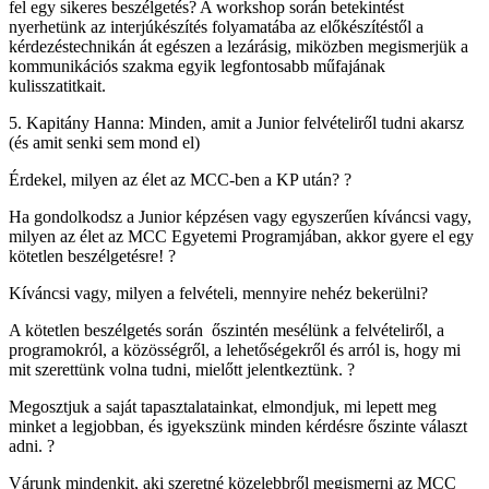
fel egy sikeres beszélgetés? A workshop során betekintést
nyerhetünk az interjúkészítés folyamatába az előkészítéstől a
kérdezéstechnikán át egészen a lezárásig, miközben megismerjük a
kommunikációs szakma egyik legfontosabb műfajának
kulisszatitkait.
5. Kapitány Hanna: Minden, amit a Junior felvételiről tudni akarsz
(és amit senki sem mond el)
Érdekel, milyen az élet az MCC-ben a KP után? ?
Ha gondolkodsz a Junior képzésen vagy egyszerűen kíváncsi vagy,
milyen az élet az MCC Egyetemi Programjában, akkor gyere el egy
kötetlen beszélgetésre! ?
Kíváncsi vagy, milyen a felvételi, mennyire nehéz bekerülni?
A kötetlen beszélgetés során őszintén mesélünk a felvételiről, a
programokról, a közösségről, a lehetőségekről és arról is, hogy mi
mit szerettünk volna tudni, mielőtt jelentkeztünk. ?
Megosztjuk a saját tapasztalatainkat, elmondjuk, mi lepett meg
minket a legjobban, és igyekszünk minden kérdésre őszinte választ
adni. ?
Várunk mindenkit, aki szeretné közelebbről megismerni az MCC