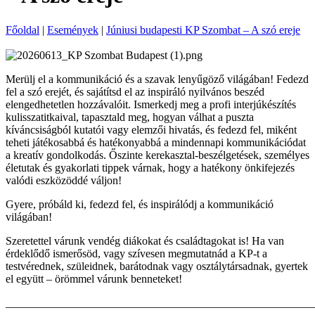
Főoldal
|
Események
|
Júniusi budapesti KP Szombat – A szó ereje
Merülj el a kommunikáció és a szavak lenyűgöző világában! Fedezd
fel a szó erejét, és sajátítsd el az inspiráló nyilvános beszéd
elengedhetetlen hozzávalóit. Ismerkedj meg a profi interjúkészítés
kulisszatitkaival, tapasztald meg, hogyan válhat a puszta
kíváncsiságból kutatói vagy elemzői hivatás, és fedezd fel, miként
teheti játékosabbá és hatékonyabbá a mindennapi kommunikációdat
a kreatív gondolkodás. Őszinte kerekasztal-beszélgetések, személyes
életutak és gyakorlati tippek várnak, hogy a hatékony önkifejezés
valódi eszközöddé váljon!
Gyere, próbáld ki, fedezd fel, és inspirálódj a kommunikáció
világában!
Szeretettel várunk vendég diákokat és családtagokat is! Ha van
érdeklődő ismerősöd, vagy szívesen megmutatnád a KP-t a
testvérednek, szüleidnek, barátodnak vagy osztálytársadnak, gyertek
el együtt – örömmel várunk benneteket!
_______________________________________________________