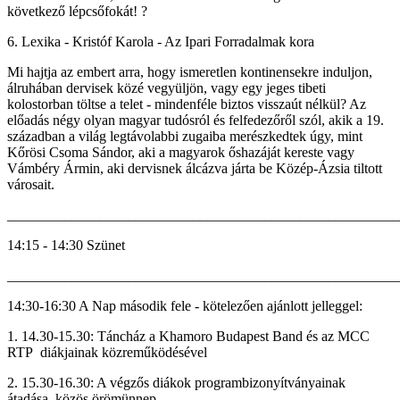
következő lépcsőfokát! ?
6. Lexika - Kristóf Karola - Az Ipari Forradalmak kora
Mi hajtja az embert arra, hogy ismeretlen kontinensekre induljon,
álruhában dervisek közé vegyüljön, vagy egy jeges tibeti
kolostorban töltse a telet - mindenféle biztos visszaút nélkül? Az
előadás négy olyan magyar tudósról és felfedezőről szól, akik a 19.
században a világ legtávolabbi zugaiba merészkedtek úgy, mint
Kőrösi Csoma Sándor, aki a magyarok őshazáját kereste vagy
Vámbéry Ármin, aki dervisnek álcázva járta be Közép-Ázsia tiltott
városait.
_______________________________________________________
14:15 - 14:30 Szünet
_______________________________________________________
14:30-16:30 A Nap második fele - kötelezően ajánlott jelleggel:
1. 14.30-15.30: Táncház a Khamoro Budapest Band és az MCC
RTP diákjainak közreműködésével
2. 15.30-16.30: A végzős diákok programbizonyítványainak
átadása, közös örömünnep