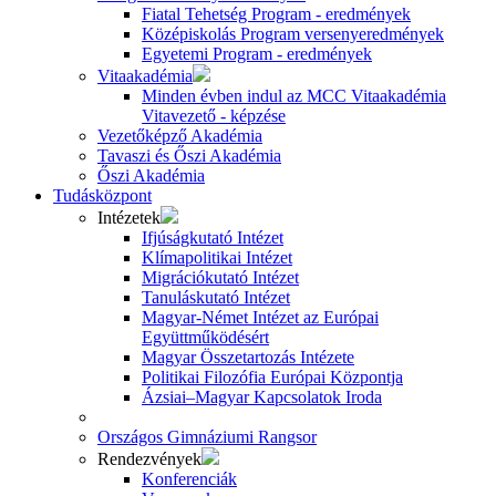
Fiatal Tehetség Program - eredmények
Középiskolás Program versenyeredmények
Egyetemi Program - eredmények
Vitaakadémia
Minden évben indul az MCC Vitaakadémia
Vitavezető - képzése
Vezetőképző Akadémia
Tavaszi és Őszi Akadémia
Őszi Akadémia
Tudásközpont
Intézetek
Ifjúságkutató Intézet
Klímapolitikai Intézet
Migrációkutató Intézet
Tanuláskutató Intézet
Magyar-Német Intézet az Európai
Együttműködésért
Magyar Összetartozás Intézete
Politikai Filozófia Európai Központja
Ázsiai–Magyar Kapcsolatok Iroda
Országos Gimnáziumi Rangsor
Rendezvények
Konferenciák