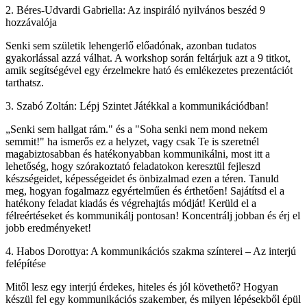
2. Béres-Udvardi Gabriella: Az inspiráló nyilvános beszéd 9
hozzávalója
Senki sem születik lehengerlő előadónak, azonban tudatos
gyakorlással azzá válhat. A workshop során feltárjuk azt a 9 titkot,
amik segítségével egy érzelmekre ható és emlékezetes prezentációt
tarthatsz.
3. Szabó Zoltán: Lépj Szintet Játékkal a kommunikációdban!
„Senki sem hallgat rám." és a "Soha senki nem mond nekem
semmit!" ha ismerős ez a helyzet, vagy csak Te is szeretnél
magabiztosabban és hatékonyabban kommunikálni, most itt a
lehetőség, hogy szórakoztató feladatokon keresztül fejleszd
készségeidet, képességeidet és önbizalmad ezen a téren. Tanuld
meg, hogyan fogalmazz egyértelműen és érthetően! Sajátítsd el a
hatékony feladat kiadás és végrehajtás módját! Kerüld el a
félreértéseket és kommunikálj pontosan! Koncentrálj jobban és érj el
jobb eredményeket!
4. Habos Dorottya: A kommunikációs szakma színterei – Az interjú
felépítése
Mitől lesz egy interjú érdekes, hiteles és jól követhető? Hogyan
készül fel egy kommunikációs szakember, és milyen lépésekből épül