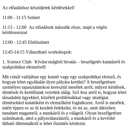
Az előadáshoz készüljetek kérdésekkel!
11:00 - 11:15 Szünet
11:15 - 12:00 Az előadások második része, majd a végén
kérdéssorozat
12:00 - 12:45 Ebédszünet
12:45-14:15 Választható workshopok:
1. Science Club: Kíváncsiságból hivatás – beszélgetés kutatásról és
szakpolitikai elemzésről
Mit csinál valójában egy kutató vagy egy szakpolitikai elemző, és
hogyan lehet egyáltalán ilyen pályára kerülni? A beszélgetésen
személyes tapasztalatokon keresztül mesélek arról, milyen kérdések,
döntések és kerülőutak vezettek idáig. Szó lesz arról is, hogyan lehet
társadalmi ügyekkel, közéleti problémákkal vagy stratégiai
döntésekkel kutatóként és elemzőként foglalkozni. Arról is mesélek,
miért éppen ez az út kezdett érdekelni, és mi az, amit útközben
tanultam magamról, a munkáról és a világról. Olyan beszélgetésre
számítsatok, ahol a pályaválasztásról, a munkáról és a kevésbé
látható dilemmákról is lehet őszintén kérdezni.