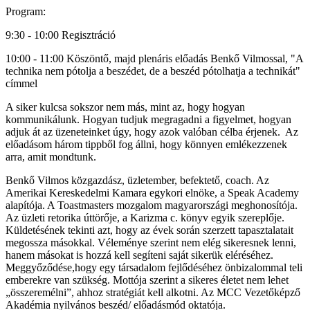
Program:
9:30 - 10:00 Regisztráció
10:00 - 11:00 Köszöntő, majd plenáris előadás Benkő Vilmossal, "A
technika nem pótolja a beszédet, de a beszéd pótolhatja a technikát"
címmel
A siker kulcsa sokszor nem más, mint az, hogy hogyan
kommunikálunk. Hogyan tudjuk megragadni a figyelmet, hogyan
adjuk át az üzeneteinket úgy, hogy azok valóban célba érjenek. Az
előadásom három tippből fog állni, hogy könnyen emlékezzenek
arra, amit mondtunk.
Benkő Vilmos közgazdász, üzletember, befektető, coach. Az
Amerikai Kereskedelmi Kamara egykori elnöke, a Speak Academy
alapítója. A Toastmasters mozgalom magyarországi meghonosítója.
Az üzleti retorika úttörője, a Karizma c. könyv egyik szereplője.
Küldetésének tekinti azt, hogy az évek során szerzett tapasztalatait
megossza másokkal. Véleménye szerint nem elég sikeresnek lenni,
hanem másokat is hozzá kell segíteni saját sikerük eléréséhez.
Meggyőződése,hogy egy társadalom fejlődéséhez önbizalommal teli
emberekre van szükség. Mottója szerint a sikeres életet nem lehet
„összeremélni”, ahhoz stratégiát kell alkotni. Az MCC Vezetőképző
Akadémia nyilvános beszéd/ előadásmód oktatója.