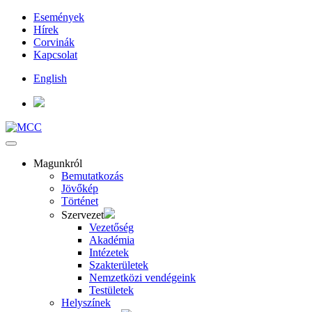
Események
Hírek
Corvinák
Kapcsolat
English
Magunkról
Bemutatkozás
Jövőkép
Történet
Szervezet
Vezetőség
Akadémia
Intézetek
Szakterületek
Nemzetközi vendégeink
Testületek
Helyszínek