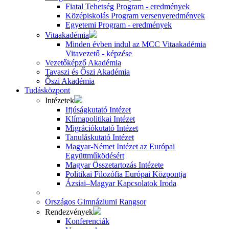
Fiatal Tehetség Program - eredmények
Középiskolás Program versenyeredmények
Egyetemi Program - eredmények
Vitaakadémia
Minden évben indul az MCC Vitaakadémia
Vitavezető - képzése
Vezetőképző Akadémia
Tavaszi és Őszi Akadémia
Őszi Akadémia
Tudásközpont
Intézetek
Ifjúságkutató Intézet
Klímapolitikai Intézet
Migrációkutató Intézet
Tanuláskutató Intézet
Magyar-Német Intézet az Európai
Együttműködésért
Magyar Összetartozás Intézete
Politikai Filozófia Európai Központja
Ázsiai–Magyar Kapcsolatok Iroda
Országos Gimnáziumi Rangsor
Rendezvények
Konferenciák