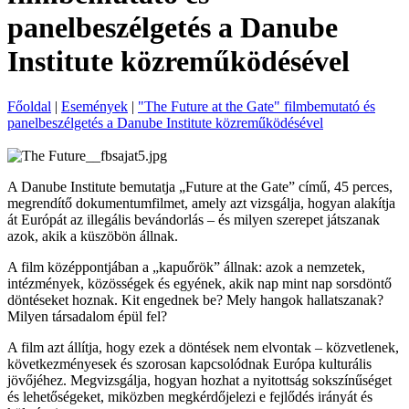
panelbeszélgetés a Danube
Institute közreműködésével
Főoldal
|
Események
|
"The Future at the Gate" filmbemutató és
panelbeszélgetés a Danube Institute közreműködésével
A Danube Institute bemutatja „Future at the Gate” című, 45 perces,
megrendítő dokumentumfilmet, amely azt vizsgálja, hogyan alakítja
át Európát az illegális bevándorlás – és milyen szerepet játszanak
azok, akik a küszöbön állnak.
A film középpontjában a „kapuőrök” állnak: azok a nemzetek,
intézmények, közösségek és egyének, akik nap mint nap sorsdöntő
döntéseket hoznak. Kit engednek be? Mely hangok hallatszanak?
Milyen társadalom épül fel?
A film azt állítja, hogy ezek a döntések nem elvontak – közvetlenek,
következményesek és szorosan kapcsolódnak Európa kulturális
jövőjéhez. Megvizsgálja, hogyan hozhat a nyitottság sokszínűséget
és lehetőségeket, miközben megkérdőjelezi e fejlődés irányát és