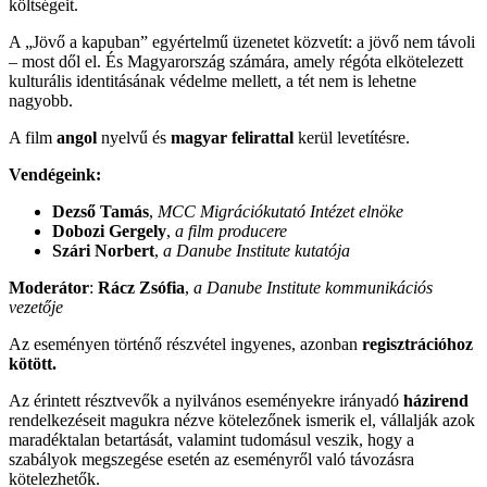
költségeit.
A „Jövő a kapuban” egyértelmű üzenetet közvetít: a jövő nem távoli
– most dől el. És Magyarország számára, amely régóta elkötelezett
kulturális identitásának védelme mellett, a tét nem is lehetne
nagyobb.
A film
angol
nyelvű és
magyar felirattal
kerül levetítésre.
Vendégeink:
Dezső Tamás
,
MCC Migrációkutató Intézet elnöke
Dobozi Gergely
,
a film producere
Szári Norbert
,
a Danube Institute kutatója
Moderátor
:
Rácz Zsófia
,
a Danube Institute kommunikációs
vezetője
Az eseményen történő részvétel ingyenes, azonban
regisztrációhoz
kötött.
Az érintett résztvevők a nyilvános eseményekre irányadó
házirend
rendelkezéseit magukra nézve kötelezőnek ismerik el, vállalják azok
maradéktalan betartását, valamint tudomásul veszik, hogy a
szabályok megszegése esetén az eseményről való távozásra
kötelezhetők.