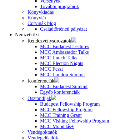
Versenyek
További programok
Könyvkiadás
Könyvtár
Corvinák blog
Családtörténeti pályázat
Nemzetközi
Rendezvénysorozatok
MCC Budapest Lectures
MCC Ambassador Talks
MCC Lunch Talks
MCC Election Nights
MCC Feszt
MCC London Summit
Konferenciák
MCC Budapest Summit
Egyéb konferenciák
Ösztöndíjak
Budapest Fellowship Program
MCC Fellowship Program
MCC Training Grant
MCC Visiting Fellowship Program
MCC Mobilitás+
Vendégoktatók
Vendégelőadók