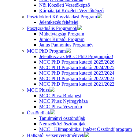
Női Közéleti Vezetőképző
Kárpátaljai Közéleti Vezetőképző
Posztdoktori Könyvkiadási Program
Jelentkezés feltételei
Posztgraduális Programok
Műhelytagság Program
Junior Kutatói Program
Janus Pannonius Programév
MCC PhD Program
Jelentkezz az MCC PhD Programjára!
MCC PhD Program kutatói 2025/2026
MCC PhD Program kutatói 2024/2025
MCC PhD Program kutatói 2023/2024
MCC PhD Program kutatói 2022/2023
MCC PhD Program kutatói 2021/2022
MCC Plusz
MCC Plusz Budapest
MCC Plusz Nyíregyháza
MCC Plusz Veszprém
Ösztöndíjak
Tanulmányi ösztöndíjak
Nemzetközi ösztöndíjak
MCC - Klímapolitikai Intézet Ösztöndíjprogram
Hallgatói versenyeredmények