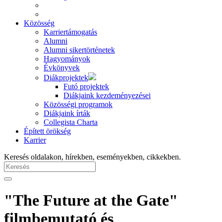
Közösség
Karriertámogatás
Alumni
Alumni sikertörténetek
Hagyományok
Évkönyvek
Diákprojektek
Futó projektek
Diákjaink kezdeményezései
Közösségi programok
Diákjaink írták
Collegista Charta
Épített örökség
Karrier
Keresés oldalakon, hírekben, eseményekben, cikkekben.
"The Future at the Gate"
filmbemutató és