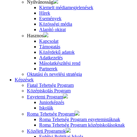
Nyilvánosság
Kiemelt médiamegjelenések
Hírek
Események
Közösségi média
Alapító okirat
Hasznos
Kapcsolat
Támogatás
Közérdekű adatok
Adatkezelés
Másolatkészítési rend
Partnerek
Oktatási és nevelési stratégia
Képzések
Fiatal Tehetség Program
Középiskolás Program
Egyetemi Program
Juniorképzés
Iskolák
Roma Tehetség Program
Roma Tehetség Program egyetemistáknak
Roma Tehetség Program középiskolásoknak
Közéleti Programok
Erdélyi Politikai Iskola