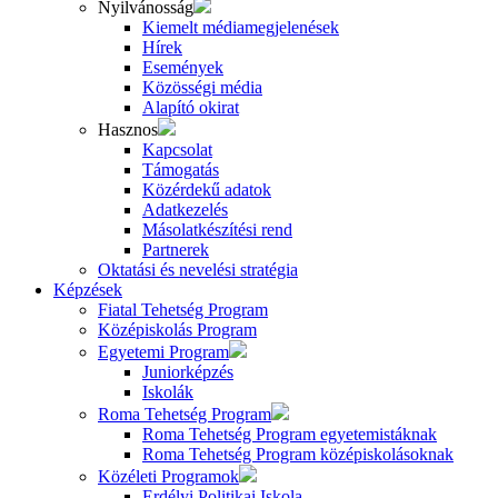
Nyilvánosság
Kiemelt médiamegjelenések
Hírek
Események
Közösségi média
Alapító okirat
Hasznos
Kapcsolat
Támogatás
Közérdekű adatok
Adatkezelés
Másolatkészítési rend
Partnerek
Oktatási és nevelési stratégia
Képzések
Fiatal Tehetség Program
Középiskolás Program
Egyetemi Program
Juniorképzés
Iskolák
Roma Tehetség Program
Roma Tehetség Program egyetemistáknak
Roma Tehetség Program középiskolásoknak
Közéleti Programok
Erdélyi Politikai Iskola