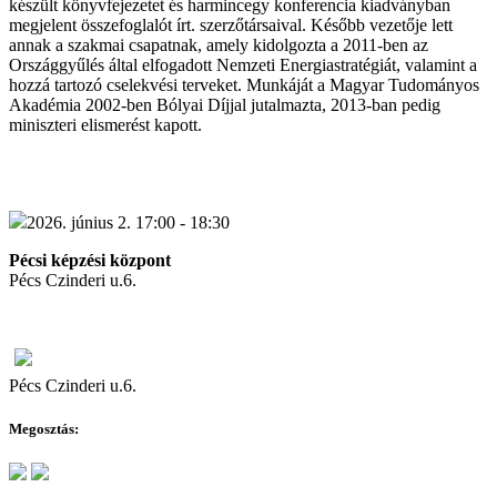
készült könyvfejezetet és harmincegy konferencia kiadványban
megjelent összefoglalót írt. szerzőtársaival. Később vezetője lett
annak a szakmai csapatnak, amely kidolgozta a 2011-ben az
Országgyűlés által elfogadott Nemzeti Energiastratégiát, valamint a
hozzá tartozó cselekvési terveket. Munkáját a Magyar Tudományos
Akadémia 2002-ben Bólyai Díjjal jutalmazta, 2013-ban pedig
miniszteri elismerést kapott.
2026. június 2. 17:00 - 18:30
Pécsi képzési központ
Pécs Czinderi u.6.
Pécs Czinderi u.6.
Megosztás: