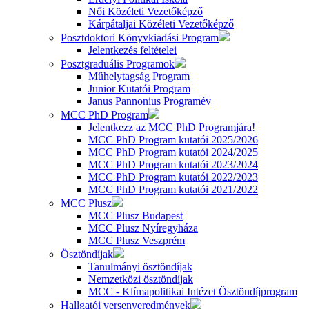
Női Közéleti Vezetőképző
Kárpátaljai Közéleti Vezetőképző
Posztdoktori Könyvkiadási Program
Jelentkezés feltételei
Posztgraduális Programok
Műhelytagság Program
Junior Kutatói Program
Janus Pannonius Programév
MCC PhD Program
Jelentkezz az MCC PhD Programjára!
MCC PhD Program kutatói 2025/2026
MCC PhD Program kutatói 2024/2025
MCC PhD Program kutatói 2023/2024
MCC PhD Program kutatói 2022/2023
MCC PhD Program kutatói 2021/2022
MCC Plusz
MCC Plusz Budapest
MCC Plusz Nyíregyháza
MCC Plusz Veszprém
Ösztöndíjak
Tanulmányi ösztöndíjak
Nemzetközi ösztöndíjak
MCC - Klímapolitikai Intézet Ösztöndíjprogram
Hallgatói versenyeredmények