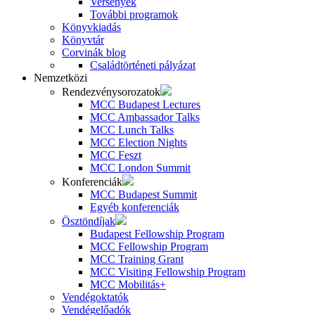
Versenyek
További programok
Könyvkiadás
Könyvtár
Corvinák blog
Családtörténeti pályázat
Nemzetközi
Rendezvénysorozatok
MCC Budapest Lectures
MCC Ambassador Talks
MCC Lunch Talks
MCC Election Nights
MCC Feszt
MCC London Summit
Konferenciák
MCC Budapest Summit
Egyéb konferenciák
Ösztöndíjak
Budapest Fellowship Program
MCC Fellowship Program
MCC Training Grant
MCC Visiting Fellowship Program
MCC Mobilitás+
Vendégoktatók
Vendégelőadók