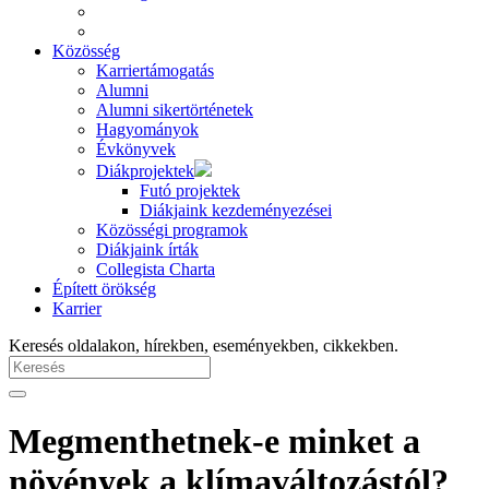
Közösség
Karriertámogatás
Alumni
Alumni sikertörténetek
Hagyományok
Évkönyvek
Diákprojektek
Futó projektek
Diákjaink kezdeményezései
Közösségi programok
Diákjaink írták
Collegista Charta
Épített örökség
Karrier
Keresés oldalakon, hírekben, eseményekben, cikkekben.
Megmenthetnek-e minket a
növények a klímaváltozástól?