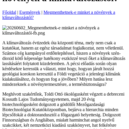
Főoldal
|
Események
|
Megmenthetnek-e minket a növények a
klímaváltozástól?
A klímaváltozás évtizedek óta központi téma, mely nem csak a
kutatókat, hanem az egész társadalmat foglalkoztat, nem véletlenül.
Számos cég kampányol erdőtelepítéssel, hiszen a növények szén-
dioxid kötő képessége hatékony eszközzé teszi őket a klímaváltozás
lassításáért folytatott küzdelemben. A pécsi előadás során olyan
kérdésekre keressük a választ, mint hogy, hogyan járult hozzá
geológiai korokon keresztül a Földi vegetáció a jelenlegi klímánk
kialakulásához, és hogyan fog a jövőben? Milyen hatása lesz
mindezeknek a növénytermesztésre, a termésbiztonságra?
Meghívott szakértőnk, Toldi Ottó ökológusként végzett a debreceni
Kossuth Lajos Tudományegyetemen, majd 20 évig
biotechnológusként dolgozott a gödöllői Mezőgazdasági
Biotechnológiai Kutatóközpontban, bejárva a hierarchia minden
lépcsőfokát a doktorandusztól a főigazgató helyettesig. Dolgozott
Finnországban és Angliában, mialatt harminchat angol nyelvű
szakcikket, két nemzetközi kiadású szakkönyvet, hat felkérésre