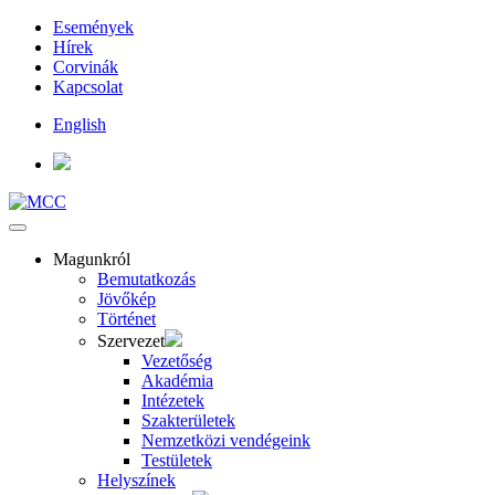
Események
Hírek
Corvinák
Kapcsolat
English
Magunkról
Bemutatkozás
Jövőkép
Történet
Szervezet
Vezetőség
Akadémia
Intézetek
Szakterületek
Nemzetközi vendégeink
Testületek
Helyszínek