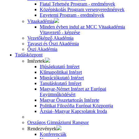
Fiatal Tehetség Program - eredmények
Középiskolás Program versenyeredmények
Egyetemi Program - eredmények
Vitaakadémia
Minden évben indul az MCC Vitaakadémia
Vitavezető - képzése
Vezetőképző Akadémia
Tavaszi és Őszi Akadémia
Őszi Akadémia
Tudásközpont
Intézetek
Ifjúságkutató Intézet
Klímapolitikai Intézet
Migrációkutató Intézet
Tanuláskutató Intézet
Magyar-Német Intézet az Európai
Együttműködésért
Magyar Összetartozás Intézete
Politikai Filozófia Európai Központja
Ázsiai–Magyar Kapcsolatok Iroda
Országos Gimnáziumi Rangsor
Rendezvények
Konferenciák