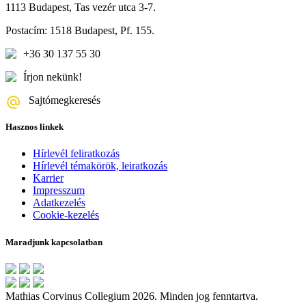
1113 Budapest, Tas vezér utca 3-7.
Postacím: 1518 Budapest, Pf. 155.
+36 30 137 55 30
Írjon nekünk!
Sajtómegkeresés
Hasznos linkek
Hírlevél feliratkozás
Hírlevél témakörök, leiratkozás
Karrier
Impresszum
Adatkezelés
Cookie-kezelés
Maradjunk kapcsolatban
Mathias Corvinus Collegium 2026. Minden jog fenntartva.