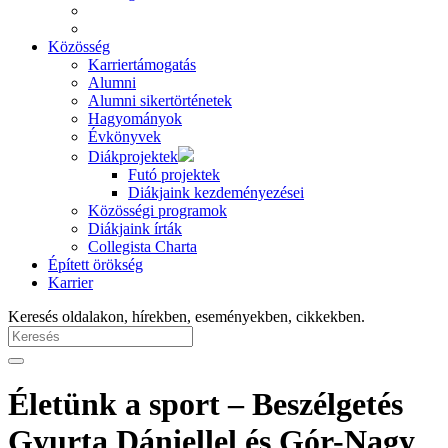
Közösség
Karriertámogatás
Alumni
Alumni sikertörténetek
Hagyományok
Évkönyvek
Diákprojektek
Futó projektek
Diákjaink kezdeményezései
Közösségi programok
Diákjaink írták
Collegista Charta
Épített örökség
Karrier
Keresés oldalakon, hírekben, eseményekben, cikkekben.
Életünk a sport – Beszélgetés
Gyurta Dániellel és Gór-Nagy