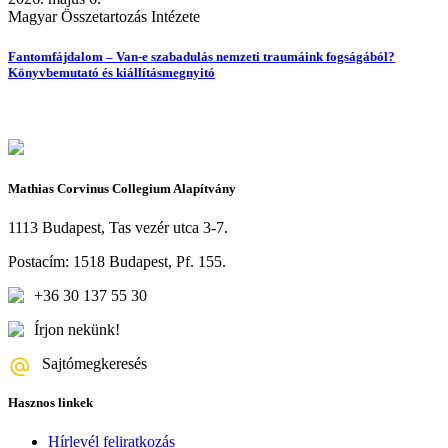
Magyar Összetartozás Intézete
Fantomfájdalom – Van-e szabadulás nemzeti traumáink fogságából?
Könyvbemutató és kiállításmegnyitó
Mathias Corvinus Collegium Alapítvány
1113 Budapest, Tas vezér utca 3-7.
Postacím: 1518 Budapest, Pf. 155.
+36 30 137 55 30
Írjon nekünk!
Sajtómegkeresés
Hasznos linkek
Hírlevél feliratkozás