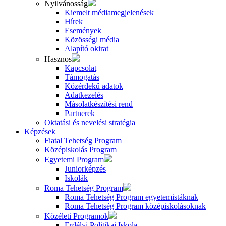
Nyilvánosság
Kiemelt médiamegjelenések
Hírek
Események
Közösségi média
Alapító okirat
Hasznos
Kapcsolat
Támogatás
Közérdekű adatok
Adatkezelés
Másolatkészítési rend
Partnerek
Oktatási és nevelési stratégia
Képzések
Fiatal Tehetség Program
Középiskolás Program
Egyetemi Program
Juniorképzés
Iskolák
Roma Tehetség Program
Roma Tehetség Program egyetemistáknak
Roma Tehetség Program középiskolásoknak
Közéleti Programok
Erdélyi Politikai Iskola