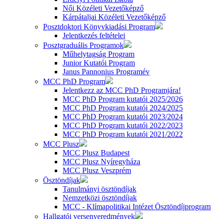
Női Közéleti Vezetőképző
Kárpátaljai Közéleti Vezetőképző
Posztdoktori Könyvkiadási Program
Jelentkezés feltételei
Posztgraduális Programok
Műhelytagság Program
Junior Kutatói Program
Janus Pannonius Programév
MCC PhD Program
Jelentkezz az MCC PhD Programjára!
MCC PhD Program kutatói 2025/2026
MCC PhD Program kutatói 2024/2025
MCC PhD Program kutatói 2023/2024
MCC PhD Program kutatói 2022/2023
MCC PhD Program kutatói 2021/2022
MCC Plusz
MCC Plusz Budapest
MCC Plusz Nyíregyháza
MCC Plusz Veszprém
Ösztöndíjak
Tanulmányi ösztöndíjak
Nemzetközi ösztöndíjak
MCC - Klímapolitikai Intézet Ösztöndíjprogram
Hallgatói versenyeredmények