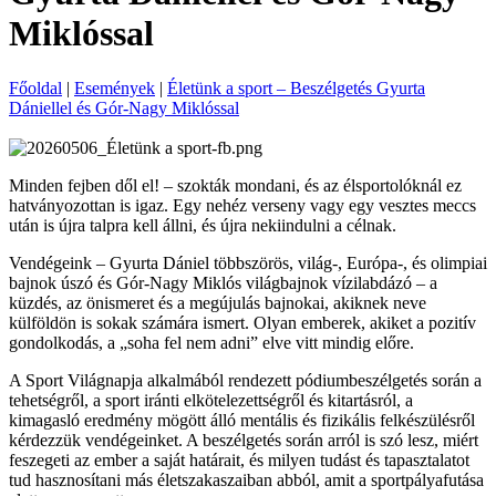
Miklóssal
Főoldal
|
Események
|
Életünk a sport – Beszélgetés Gyurta
Dániellel és Gór-Nagy Miklóssal
Minden fejben dől el! – szokták mondani, és az élsportolóknál ez
hatványozottan is igaz. Egy nehéz verseny vagy egy vesztes meccs
után is újra talpra kell állni, és újra nekiindulni a célnak.
Vendégeink – Gyurta Dániel többszörös, világ-, Európa-, és olimpiai
bajnok úszó és Gór-Nagy Miklós világbajnok
vízilabdázó – a
küzdés, az önismeret és a megújulás bajnokai, akiknek neve
külföldön is sokak számára ismert. Olyan emberek, akiket a pozitív
gondolkodás, a „soha fel nem adni” elve vitt mindig előre.
A Sport Világnapja alkalmából rendezett pódiumbeszélgetés során a
tehetségről, a sport iránti elkötelezettségről és kitartásról, a
kimagasló eredmény mögött álló mentális és fizikális felkészülésről
kérdezzük vendégeinket. A beszélgetés során arról is szó lesz, miért
feszegeti az ember a saját határait, és milyen tudást és tapasztalatot
tud hasznosítani más életszakaszaiban abból, amit a sportpályafutása