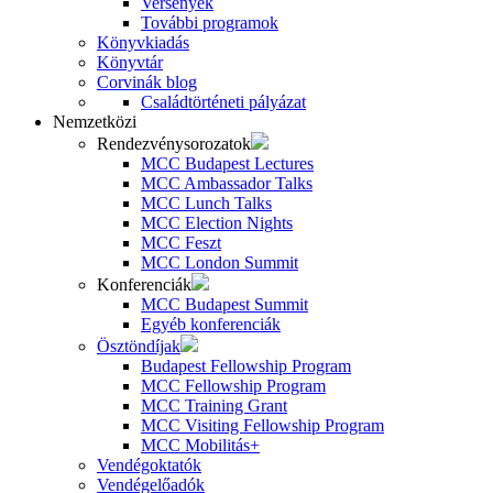
Versenyek
További programok
Könyvkiadás
Könyvtár
Corvinák blog
Családtörténeti pályázat
Nemzetközi
Rendezvénysorozatok
MCC Budapest Lectures
MCC Ambassador Talks
MCC Lunch Talks
MCC Election Nights
MCC Feszt
MCC London Summit
Konferenciák
MCC Budapest Summit
Egyéb konferenciák
Ösztöndíjak
Budapest Fellowship Program
MCC Fellowship Program
MCC Training Grant
MCC Visiting Fellowship Program
MCC Mobilitás+
Vendégoktatók
Vendégelőadók