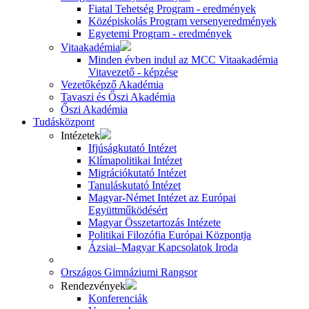
Fiatal Tehetség Program - eredmények
Középiskolás Program versenyeredmények
Egyetemi Program - eredmények
Vitaakadémia
Minden évben indul az MCC Vitaakadémia
Vitavezető - képzése
Vezetőképző Akadémia
Tavaszi és Őszi Akadémia
Őszi Akadémia
Tudásközpont
Intézetek
Ifjúságkutató Intézet
Klímapolitikai Intézet
Migrációkutató Intézet
Tanuláskutató Intézet
Magyar-Német Intézet az Európai
Együttműködésért
Magyar Összetartozás Intézete
Politikai Filozófia Európai Központja
Ázsiai–Magyar Kapcsolatok Iroda
Országos Gimnáziumi Rangsor
Rendezvények
Konferenciák