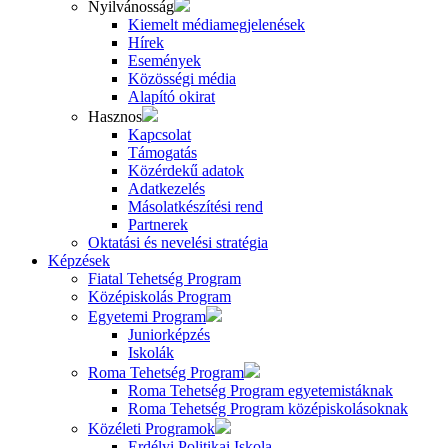
Nyilvánosság
Kiemelt médiamegjelenések
Hírek
Események
Közösségi média
Alapító okirat
Hasznos
Kapcsolat
Támogatás
Közérdekű adatok
Adatkezelés
Másolatkészítési rend
Partnerek
Oktatási és nevelési stratégia
Képzések
Fiatal Tehetség Program
Középiskolás Program
Egyetemi Program
Juniorképzés
Iskolák
Roma Tehetség Program
Roma Tehetség Program egyetemistáknak
Roma Tehetség Program középiskolásoknak
Közéleti Programok
Erdélyi Politikai Iskola