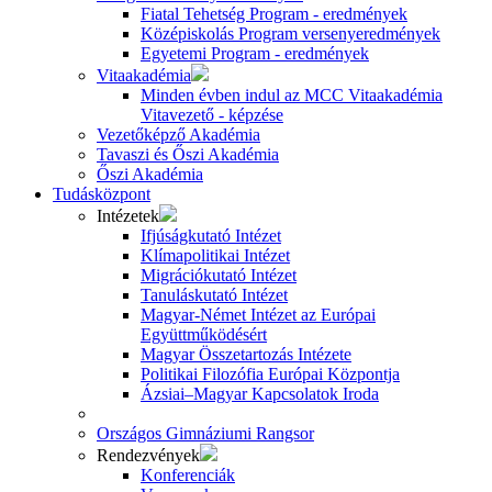
Fiatal Tehetség Program - eredmények
Középiskolás Program versenyeredmények
Egyetemi Program - eredmények
Vitaakadémia
Minden évben indul az MCC Vitaakadémia
Vitavezető - képzése
Vezetőképző Akadémia
Tavaszi és Őszi Akadémia
Őszi Akadémia
Tudásközpont
Intézetek
Ifjúságkutató Intézet
Klímapolitikai Intézet
Migrációkutató Intézet
Tanuláskutató Intézet
Magyar-Német Intézet az Európai
Együttműködésért
Magyar Összetartozás Intézete
Politikai Filozófia Európai Központja
Ázsiai–Magyar Kapcsolatok Iroda
Országos Gimnáziumi Rangsor
Rendezvények
Konferenciák