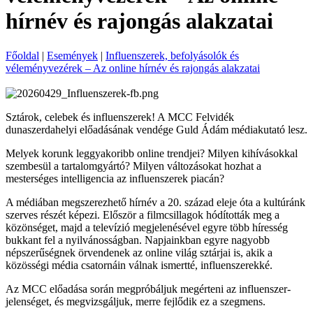
hírnév és rajongás alakzatai
Főoldal
|
Események
|
Influenszerek, befolyásolók és
véleményvezérek – Az online hírnév és rajongás alakzatai
Sztárok, celebek és influenszerek! A MCC Felvidék
dunaszerdahelyi előadásának vendége Guld Ádám médiakutató lesz.
Melyek korunk leggyakoribb online trendjei? Milyen kihívásokkal
szembesül a tartalomgyártó? Milyen változásokat hozhat a
mesterséges intelligencia az influenszerek piacán?
A médiában megszerezhető hírnév a 20. század eleje óta a kultúránk
szerves részét képezi. Először a filmcsillagok hódították meg a
közönséget, majd a televízió megjelenésével egyre több híresség
bukkant fel a nyilvánosságban. Napjainkban egyre nagyobb
népszerűségnek örvendenek az online világ sztárjai is, akik a
közösségi média csatornáin válnak ismertté, influenszerekké.
Az MCC előadása során megpróbáljuk megérteni az influenszer-
jelenséget, és megvizsgáljuk, merre fejlődik ez a szegmens.