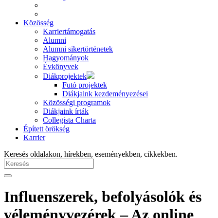
Közösség
Karriertámogatás
Alumni
Alumni sikertörténetek
Hagyományok
Évkönyvek
Diákprojektek
Futó projektek
Diákjaink kezdeményezései
Közösségi programok
Diákjaink írták
Collegista Charta
Épített örökség
Karrier
Keresés oldalakon, hírekben, eseményekben, cikkekben.
Influenszerek, befolyásolók és
véleményvezérek – Az online