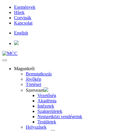
Események
Hírek
Corvinák
Kapcsolat
English
Magunkról
Bemutatkozás
Jövőkép
Történet
Szervezet
Vezetőség
Akadémia
Intézetek
Szakterületek
Nemzetközi vendégeink
Testületek
Helyszínek