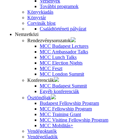
Versenyek
További programok
Könyvkiadás
Könyvtár
Corvinák blog
Családtörténeti pályázat
Nemzetközi
Rendezvénysorozatok
MCC Budapest Lectures
MCC Ambassador Talks
MCC Lunch Talks
MCC Election Nights
MCC Feszt
MCC London Summit
Konferenciák
MCC Budapest Summit
Egyéb konferenciák
Ösztöndíjak
Budapest Fellowship Program
MCC Fellowship Program
MCC Training Grant
MCC Visiting Fellowship Program
MCC Mobilitás+
Vendégoktatók
Vendégelőadók