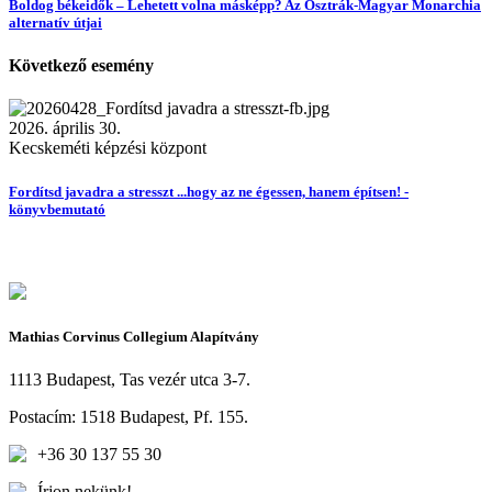
Boldog békeidők – Lehetett volna másképp? Az Osztrák-Magyar Monarchia
alternatív útjai
Következő esemény
2026. április 30.
Kecskeméti képzési központ
Fordítsd javadra a stresszt ...hogy az ne égessen, hanem építsen! -
könyvbemutató
Mathias Corvinus Collegium Alapítvány
1113 Budapest, Tas vezér utca 3-7.
Postacím: 1518 Budapest, Pf. 155.
+36 30 137 55 30
Írjon nekünk!