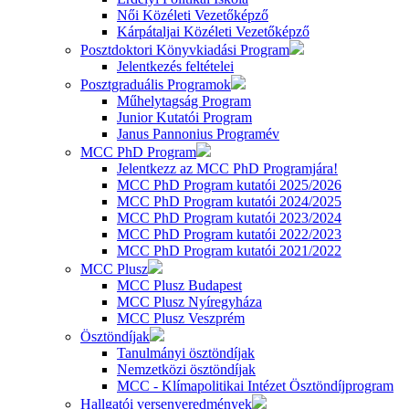
Női Közéleti Vezetőképző
Kárpátaljai Közéleti Vezetőképző
Posztdoktori Könyvkiadási Program
Jelentkezés feltételei
Posztgraduális Programok
Műhelytagság Program
Junior Kutatói Program
Janus Pannonius Programév
MCC PhD Program
Jelentkezz az MCC PhD Programjára!
MCC PhD Program kutatói 2025/2026
MCC PhD Program kutatói 2024/2025
MCC PhD Program kutatói 2023/2024
MCC PhD Program kutatói 2022/2023
MCC PhD Program kutatói 2021/2022
MCC Plusz
MCC Plusz Budapest
MCC Plusz Nyíregyháza
MCC Plusz Veszprém
Ösztöndíjak
Tanulmányi ösztöndíjak
Nemzetközi ösztöndíjak
MCC - Klímapolitikai Intézet Ösztöndíjprogram
Hallgatói versenyeredmények