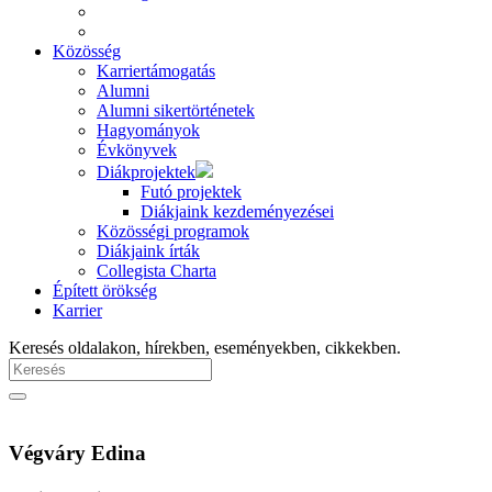
Közösség
Karriertámogatás
Alumni
Alumni sikertörténetek
Hagyományok
Évkönyvek
Diákprojektek
Futó projektek
Diákjaink kezdeményezései
Közösségi programok
Diákjaink írták
Collegista Charta
Épített örökség
Karrier
Keresés oldalakon, hírekben, eseményekben, cikkekben.
Végváry Edina