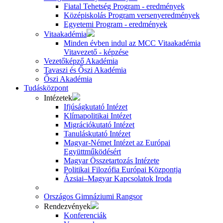
Fiatal Tehetség Program - eredmények
Középiskolás Program versenyeredmények
Egyetemi Program - eredmények
Vitaakadémia
Minden évben indul az MCC Vitaakadémia
Vitavezető - képzése
Vezetőképző Akadémia
Tavaszi és Őszi Akadémia
Őszi Akadémia
Tudásközpont
Intézetek
Ifjúságkutató Intézet
Klímapolitikai Intézet
Migrációkutató Intézet
Tanuláskutató Intézet
Magyar-Német Intézet az Európai
Együttműködésért
Magyar Összetartozás Intézete
Politikai Filozófia Európai Központja
Ázsiai–Magyar Kapcsolatok Iroda
Országos Gimnáziumi Rangsor
Rendezvények
Konferenciák