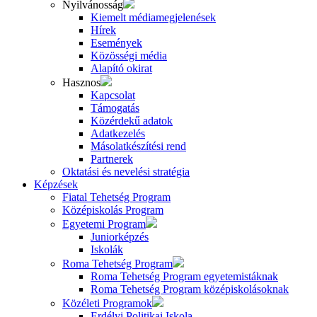
Nyilvánosság
Kiemelt médiamegjelenések
Hírek
Események
Közösségi média
Alapító okirat
Hasznos
Kapcsolat
Támogatás
Közérdekű adatok
Adatkezelés
Másolatkészítési rend
Partnerek
Oktatási és nevelési stratégia
Képzések
Fiatal Tehetség Program
Középiskolás Program
Egyetemi Program
Juniorképzés
Iskolák
Roma Tehetség Program
Roma Tehetség Program egyetemistáknak
Roma Tehetség Program középiskolásoknak
Közéleti Programok
Erdélyi Politikai Iskola