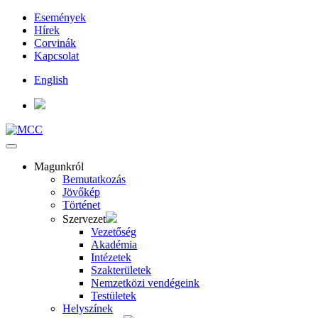
Események
Hírek
Corvinák
Kapcsolat
English
Magunkról
Bemutatkozás
Jövőkép
Történet
Szervezet
Vezetőség
Akadémia
Intézetek
Szakterületek
Nemzetközi vendégeink
Testületek
Helyszínek