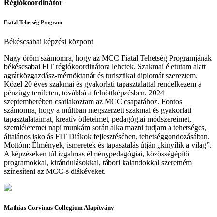
Régiókoordinátor
Fiatal Tehetség Program
Békéscsabai képzési központ
Nagy öröm számomra, hogy az MCC Fiatal Tehetség Programjának
békéscsabai FIT régiókoordinátora lehetek. Szakmai életutam alatt
agrárközgazdász-mérnöktanár és turisztikai diplomát szereztem.
Közel 20 éves szakmai és gyakorlati tapasztalattal rendelkezem a
pénzügy területen, továbbá a felnőttképzésben. 2024
szeptemberében csatlakoztam az MCC csapatához. Fontos
számomra, hogy a múltban megszerzett szakmai és gyakorlati
tapasztalataimat, kreatív ötleteimet, pedagógiai módszereimet,
szemléletemet napi munkám során alkalmazni tudjam a tehetséges,
általános iskolás FIT Diákok fejlesztésében, tehetséggondozásában.
Mottóm: Élmények, ismeretek és tapasztalás útján „kinyílik a világ”.
A képzéseken túl izgalmas élménypedagógiai, közösségépítő
programokkal, kirándulásokkal, tábori kalandokkal szeretném
színesíteni az MCC-s diákéveket.
Mathias Corvinus Collegium Alapítvány