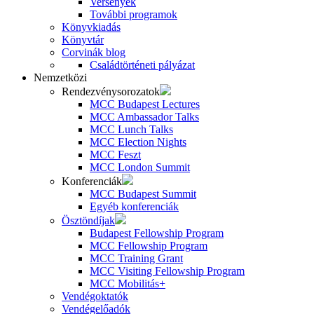
Versenyek
További programok
Könyvkiadás
Könyvtár
Corvinák blog
Családtörténeti pályázat
Nemzetközi
Rendezvénysorozatok
MCC Budapest Lectures
MCC Ambassador Talks
MCC Lunch Talks
MCC Election Nights
MCC Feszt
MCC London Summit
Konferenciák
MCC Budapest Summit
Egyéb konferenciák
Ösztöndíjak
Budapest Fellowship Program
MCC Fellowship Program
MCC Training Grant
MCC Visiting Fellowship Program
MCC Mobilitás+
Vendégoktatók
Vendégelőadók