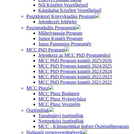
Női Közéleti Vezetőképző
Kárpátaljai Közéleti Vezetőképző
Posztdoktori Könyvkiadási Program
Jelentkezés feltételei
Posztgraduális Programok
Műhelytagság Program
Junior Kutatói Program
Janus Pannonius Programév
MCC PhD Program
Jelentkezz az MCC PhD Programjára!
MCC PhD Program kutatói 2025/2026
MCC PhD Program kutatói 2024/2025
MCC PhD Program kutatói 2023/2024
MCC PhD Program kutatói 2022/2023
MCC PhD Program kutatói 2021/2022
MCC Plusz
MCC Plusz Budapest
MCC Plusz Nyíregyháza
MCC Plusz Veszprém
Ösztöndíjak
Tanulmányi ösztöndíjak
Nemzetközi ösztöndíjak
MCC - Klímapolitikai Intézet Ösztöndíjprogram
Hallgatói versenyeredmények