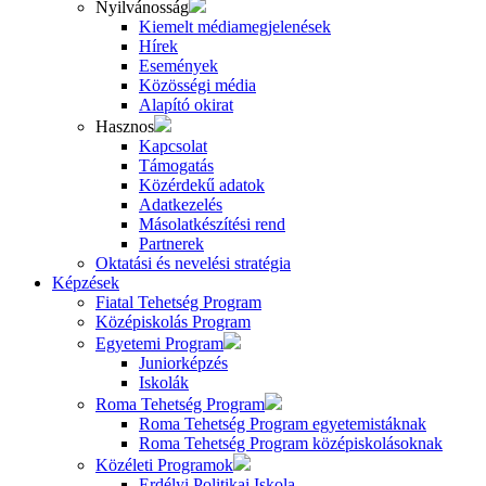
Nyilvánosság
Kiemelt médiamegjelenések
Hírek
Események
Közösségi média
Alapító okirat
Hasznos
Kapcsolat
Támogatás
Közérdekű adatok
Adatkezelés
Másolatkészítési rend
Partnerek
Oktatási és nevelési stratégia
Képzések
Fiatal Tehetség Program
Középiskolás Program
Egyetemi Program
Juniorképzés
Iskolák
Roma Tehetség Program
Roma Tehetség Program egyetemistáknak
Roma Tehetség Program középiskolásoknak
Közéleti Programok
Erdélyi Politikai Iskola