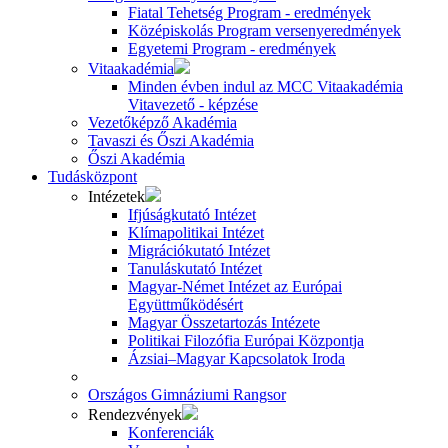
Fiatal Tehetség Program - eredmények
Középiskolás Program versenyeredmények
Egyetemi Program - eredmények
Vitaakadémia
Minden évben indul az MCC Vitaakadémia
Vitavezető - képzése
Vezetőképző Akadémia
Tavaszi és Őszi Akadémia
Őszi Akadémia
Tudásközpont
Intézetek
Ifjúságkutató Intézet
Klímapolitikai Intézet
Migrációkutató Intézet
Tanuláskutató Intézet
Magyar-Német Intézet az Európai
Együttműködésért
Magyar Összetartozás Intézete
Politikai Filozófia Európai Központja
Ázsiai–Magyar Kapcsolatok Iroda
Országos Gimnáziumi Rangsor
Rendezvények
Konferenciák