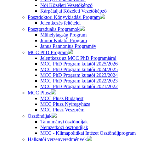
Női Közéleti Vezetőképző
Kárpátaljai Közéleti Vezetőképző
Posztdoktori Könyvkiadási Program
Jelentkezés feltételei
Posztgraduális Programok
Műhelytagság Program
Junior Kutatói Program
Janus Pannonius Programév
MCC PhD Program
Jelentkezz az MCC PhD Programjára!
MCC PhD Program kutatói 2025/2026
MCC PhD Program kutatói 2024/2025
MCC PhD Program kutatói 2023/2024
MCC PhD Program kutatói 2022/2023
MCC PhD Program kutatói 2021/2022
MCC Plusz
MCC Plusz Budapest
MCC Plusz Nyíregyháza
MCC Plusz Veszprém
Ösztöndíjak
Tanulmányi ösztöndíjak
Nemzetközi ösztöndíjak
MCC - Klímapolitikai Intézet Ösztöndíjprogram
Hallgatói versenyeredmények