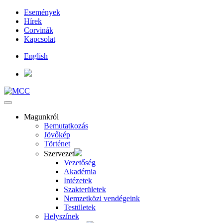
Események
Hírek
Corvinák
Kapcsolat
English
Magunkról
Bemutatkozás
Jövőkép
Történet
Szervezet
Vezetőség
Akadémia
Intézetek
Szakterületek
Nemzetközi vendégeink
Testületek
Helyszínek