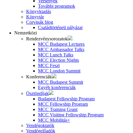
Versenyek
További programok
Könyvkiadás
Könyvtár
Corvinák blog
Családtörténeti pályázat
Nemzetközi
Rendezvénysorozatok
MCC Budapest Lectures
MCC Ambassador Talks
MCC Lunch Talks
MCC Election Nights
MCC Feszt
MCC London Summit
Konferenciák
MCC Budapest Summit
Egyéb konferenciák
Ösztöndíjak
Budapest Fellowship Program
MCC Fellowship Program
MCC Training Grant
MCC Visiting Fellowship Program
MCC Mobilitás+
Vendégoktatók
Vendégelőadók