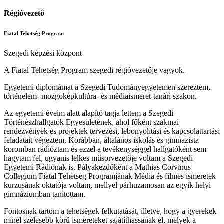
Régióvezető
Fiatal Tehetség Program
Szegedi képzési központ
A Fiatal Tehetség Program szegedi régióvezetője vagyok.
Egyetemi diplomámat a Szegedi Tudományegyetemen szereztem,
történelem- mozgóképkultúra- és médiaismeret-tanári szakon.
Az egyetemi éveim alatt alapító tagja lettem a Szegedi
Történészhallgatók Egyesületének, ahol főként szakmai
rendezvények és projektek tervezési, lebonyolítási és kapcsolattartási
feladatait végeztem. Korábban, általános iskolás és gimnazista
koromban rádióztam és ezzel a tevékenységgel hallgatóként sem
hagytam fel, ugyanis lelkes műsorvezetője voltam a Szegedi
Egyetemi Rádiónak is. Pályakezdőként a Mathias Corvinus
Collegium Fiatal Tehetség Programjának Média és filmes ismeretek
kurzusának oktatója voltam, mellyel párhuzamosan az egyik helyi
gimnáziumban tanítottam.
Fontosnak tartom a tehetségek felkutatását, illetve, hogy a gyerekek
minél szélesebb körű ismereteket sajátíthassanak el, melyek a