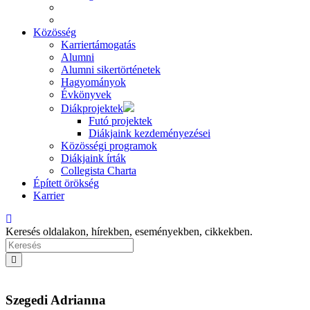
Közösség
Karriertámogatás
Alumni
Alumni sikertörténetek
Hagyományok
Évkönyvek
Diákprojektek
Futó projektek
Diákjaink kezdeményezései
Közösségi programok
Diákjaink írták
Collegista Charta
Épített örökség
Karrier
Keresés oldalakon, hírekben, eseményekben, cikkekben.
Szegedi Adrianna