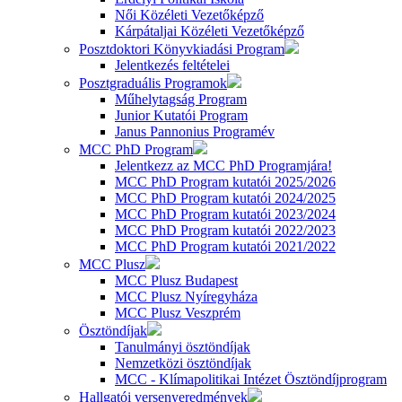
Női Közéleti Vezetőképző
Kárpátaljai Közéleti Vezetőképző
Posztdoktori Könyvkiadási Program
Jelentkezés feltételei
Posztgraduális Programok
Műhelytagság Program
Junior Kutatói Program
Janus Pannonius Programév
MCC PhD Program
Jelentkezz az MCC PhD Programjára!
MCC PhD Program kutatói 2025/2026
MCC PhD Program kutatói 2024/2025
MCC PhD Program kutatói 2023/2024
MCC PhD Program kutatói 2022/2023
MCC PhD Program kutatói 2021/2022
MCC Plusz
MCC Plusz Budapest
MCC Plusz Nyíregyháza
MCC Plusz Veszprém
Ösztöndíjak
Tanulmányi ösztöndíjak
Nemzetközi ösztöndíjak
MCC - Klímapolitikai Intézet Ösztöndíjprogram
Hallgatói versenyeredmények