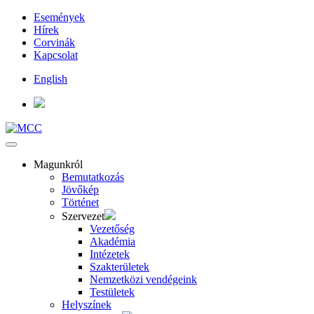
Események
Hírek
Corvinák
Kapcsolat
English
Magunkról
Bemutatkozás
Jövőkép
Történet
Szervezet
Vezetőség
Akadémia
Intézetek
Szakterületek
Nemzetközi vendégeink
Testületek
Helyszínek