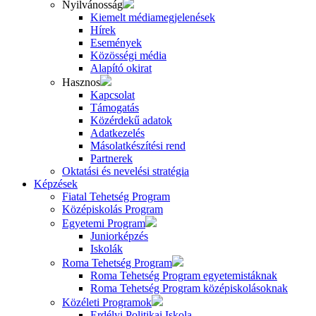
Nyilvánosság
Kiemelt médiamegjelenések
Hírek
Események
Közösségi média
Alapító okirat
Hasznos
Kapcsolat
Támogatás
Közérdekű adatok
Adatkezelés
Másolatkészítési rend
Partnerek
Oktatási és nevelési stratégia
Képzések
Fiatal Tehetség Program
Középiskolás Program
Egyetemi Program
Juniorképzés
Iskolák
Roma Tehetség Program
Roma Tehetség Program egyetemistáknak
Roma Tehetség Program középiskolásoknak
Közéleti Programok
Erdélyi Politikai Iskola