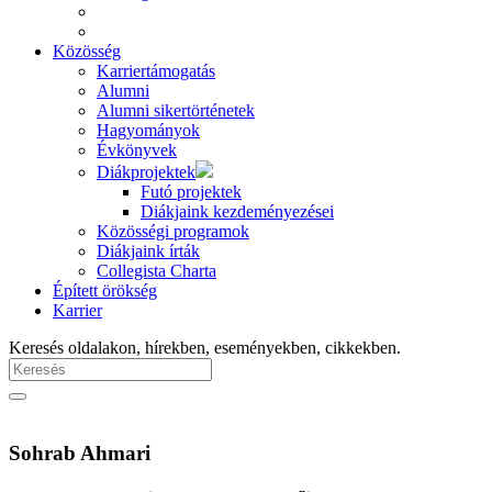
Közösség
Karriertámogatás
Alumni
Alumni sikertörténetek
Hagyományok
Évkönyvek
Diákprojektek
Futó projektek
Diákjaink kezdeményezései
Közösségi programok
Diákjaink írták
Collegista Charta
Épített örökség
Karrier
Keresés oldalakon, hírekben, eseményekben, cikkekben.
Sohrab Ahmari