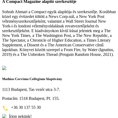
A Compact Magazine alapító szerkesztője
Sohrab Ahmari a Compact egyik alapítója és szerkesztője. Korábban
közel egy évtizedet töltött a News Corp-nál, a New York Post
véleményszerkesztőjeként, valamint a Wall Street Journal New
York-i és londoni véleményoldalának rovatvezetőjeként és
szerkesztőjeként. E kiadványokon kívül írásai jelentek meg a The
New York Times, a The Washington Post, a The New Republic, a
The Spectator, a Chronicle of Higher Education, a Times Literary
Supplement, a Dissent és a The American Conservative című
lapokban. Könyvei között szerepel a From Fire, by Water (Ignatius,
2019) és a The Unbroken Thread (Penguin Random House, 2021).
Mathias Corvinus Collegium Alapítvány
1113 Budapest, Tas vezér utca 3-7.
Postacím: 1518 Budapest, Pf. 155.
+36 30 137 55 30
Írjon nekünk!