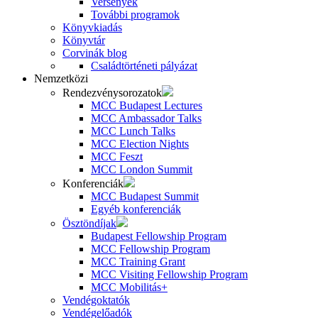
Versenyek
További programok
Könyvkiadás
Könyvtár
Corvinák blog
Családtörténeti pályázat
Nemzetközi
Rendezvénysorozatok
MCC Budapest Lectures
MCC Ambassador Talks
MCC Lunch Talks
MCC Election Nights
MCC Feszt
MCC London Summit
Konferenciák
MCC Budapest Summit
Egyéb konferenciák
Ösztöndíjak
Budapest Fellowship Program
MCC Fellowship Program
MCC Training Grant
MCC Visiting Fellowship Program
MCC Mobilitás+
Vendégoktatók
Vendégelőadók