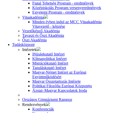
Fiatal Tehetség Program - eredmények
Középiskolás Program versenyeredmények
Egyetemi Program - eredmények
Vitaakadémia
Minden évben indul az MCC Vitaakadémia
Vitavezető - képzése
Vezetőképző Akadémia
Tavaszi és Őszi Akadémia
Őszi Akadémia
Tudásközpont
Intézetek
Ifjúságkutató Intézet
Klímapolitikai Intézet
Migrációkutató Intézet
Tanuláskutató Intézet
Magyar-Német Intézet az Európai
Együttműködésért
Magyar Összetartozás Intézete
Politikai Filozófia Európai Központja
Ázsiai–Magyar Kapcsolatok Iroda
Országos Gimnáziumi Rangsor
Rendezvények
Konferenciák