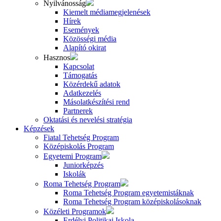
Nyilvánosság
Kiemelt médiamegjelenések
Hírek
Események
Közösségi média
Alapító okirat
Hasznos
Kapcsolat
Támogatás
Közérdekű adatok
Adatkezelés
Másolatkészítési rend
Partnerek
Oktatási és nevelési stratégia
Képzések
Fiatal Tehetség Program
Középiskolás Program
Egyetemi Program
Juniorképzés
Iskolák
Roma Tehetség Program
Roma Tehetség Program egyetemistáknak
Roma Tehetség Program középiskolásoknak
Közéleti Programok
Erdélyi Politikai Iskola