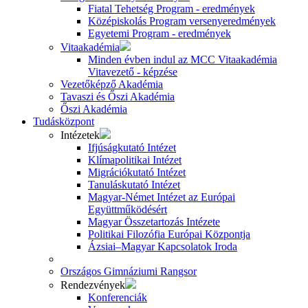
Fiatal Tehetség Program - eredmények
Középiskolás Program versenyeredmények
Egyetemi Program - eredmények
Vitaakadémia
Minden évben indul az MCC Vitaakadémia
Vitavezető - képzése
Vezetőképző Akadémia
Tavaszi és Őszi Akadémia
Őszi Akadémia
Tudásközpont
Intézetek
Ifjúságkutató Intézet
Klímapolitikai Intézet
Migrációkutató Intézet
Tanuláskutató Intézet
Magyar-Német Intézet az Európai
Együttműködésért
Magyar Összetartozás Intézete
Politikai Filozófia Európai Központja
Ázsiai–Magyar Kapcsolatok Iroda
Országos Gimnáziumi Rangsor
Rendezvények
Konferenciák