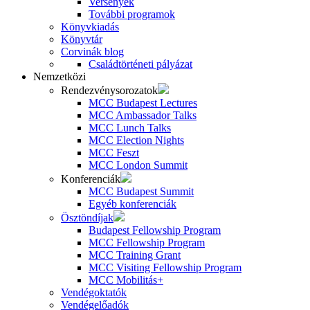
Versenyek
További programok
Könyvkiadás
Könyvtár
Corvinák blog
Családtörténeti pályázat
Nemzetközi
Rendezvénysorozatok
MCC Budapest Lectures
MCC Ambassador Talks
MCC Lunch Talks
MCC Election Nights
MCC Feszt
MCC London Summit
Konferenciák
MCC Budapest Summit
Egyéb konferenciák
Ösztöndíjak
Budapest Fellowship Program
MCC Fellowship Program
MCC Training Grant
MCC Visiting Fellowship Program
MCC Mobilitás+
Vendégoktatók
Vendégelőadók