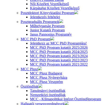
Női Közéleti Vezetőképző
Kárpátaljai Közéleti Vezetőképző
Posztdoktori Könyvkiadási Program
Jelentkezés feltételei
Posztgraduális Programok
Műhelytagság Program
Junior Kutatói Program
Janus Pannonius Programév
MCC PhD Program
Jelentkezz az MCC PhD Programjára!
MCC PhD Program kutatói 2025/2026
MCC PhD Program kutatói 2024/2025
MCC PhD Program kutatói 2023/2024
MCC PhD Program kutatói 2022/2023
MCC PhD Program kutatói 2021/2022
MCC Plusz
MCC Plusz Budapest
MCC Plusz Nyíregyháza
MCC Plusz Veszprém
Ösztöndíjak
Tanulmányi ösztöndíjak
Nemzetközi ösztöndíjak
MCC - Klímapolitikai Intézet Ösztöndíjprogram
Hallgatói versenyeredmények