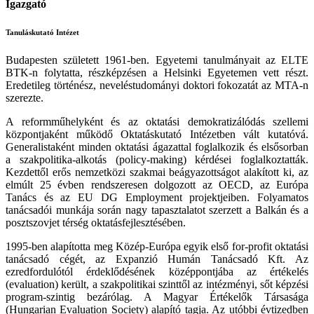
Igazgató
Tanuláskutató Intézet
Budapesten született 1961-ben. Egyetemi tanulmányait az ELTE
BTK-n folytatta, részképzésen a Helsinki Egyetemen vett részt.
Eredetileg történész, neveléstudományi doktori fokozatát az MTA-n
szerezte.
A reformműhelyként és az oktatási demokratizálódás szellemi
központjaként működő Oktatáskutató Intézetben vált kutatóvá.
Generalistaként minden oktatási ágazattal foglalkozik és elsősorban
a szakpolitika-alkotás (policy-making) kérdései foglalkoztatták.
Kezdettől erős nemzetközi szakmai beágyazottságot alakított ki, az
elmúlt 25 évben rendszeresen dolgozott az OECD, az Európa
Tanács és az EU DG Employment projektjeiben. Folyamatos
tanácsadói munkája során nagy tapasztalatot szerzett a Balkán és a
posztszovjet térség oktatásfejlesztésében.
1995-ben alapította meg Közép-Európa egyik első for-profit oktatási
tanácsadó cégét, az Expanzió Humán Tanácsadó Kft. Az
ezredfordulótól érdeklődésének középpontjába az értékelés
(evaluation) került, a szakpolitikai szinttől az intézményi, sőt képzési
program-szintig bezárólag. A Magyar Értékelők Társasága
(Hungarian Evaluation Society) alapító tagja. Az utóbbi évtizedben