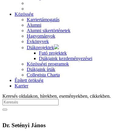
Közösség
Karriertámogatás
Alumni
Alumni sikertörténetek
Hagyományok
Évkönyvek
Diákprojektek
Futó projektek
Diákjaink kezdeményezései
Közösségi programok
Diákjaink írták
Collegista Charta
Épített örökség
Karrier
Keresés oldalakon, hírekben, eseményekben, cikkekben.
Dr. Setényi János