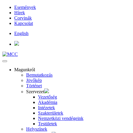
Események
Hírek
Corvinák
Kapcsolat
English
Magunkról
Bemutatkozás
Jövőkép
Történet
Szervezet
Vezetőség
Akadémia
Intézetek
Szakterületek
Nemzetközi vendégeink
Testületek
Helyszínek