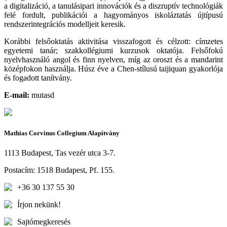
a digitalizáció, a tanulásipari innovációk és a diszruptív technológiák
felé fordult, publikációi a hagyományos iskoláztatás újtípusú
rendszerintegrációs modelljeit keresik.
Korábbi felsőoktatás aktivitása visszafogott és célzott: címzetes
egyetemi tanár; szakkollégiumi kurzusok oktatója. Felsőfokú
nyelvhasználó angol és finn nyelven, míg az oroszt és a mandarint
középfokon használja. Húsz éve a Chen-stílusú taijiquan gyakorlója
és fogadott tanítvány.
E-mail:
mutasd
Mathias Corvinus Collegium Alapítvány
1113 Budapest, Tas vezér utca 3-7.
Postacím: 1518 Budapest, Pf. 155.
+36 30 137 55 30
Írjon nekünk!
Sajtómegkeresés